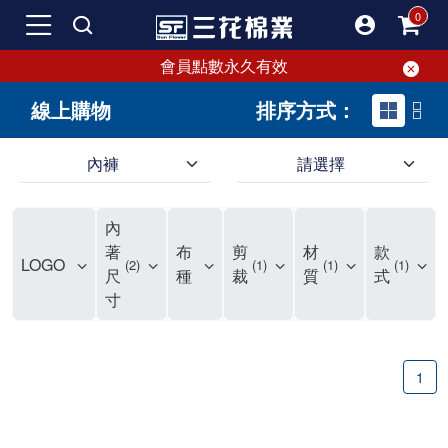
會員點數永久有效
線上購物
排序方式：
內褲
請選擇
內褲、平口褲、純棉內褲，50年優質棉製造，品質保證安心!
寬鬆立體剪裁純棉內褲、平口褲，雙層門襟設計，舒適不走光，在家可當短褲穿，一件抵兩件，超高CP值。
資深打版師打造五片式專利剪裁，行動自如不卡卡，舒適美感兼具，高品質平價好穿。買三花內褲對身體最好!
內
選擇內褲、平口褲、純棉內褲首重品質。舒適、透氣的內褲、平口褲、純棉內褲能影響健康，須謹慎挑選。三花內褲透氣不悶，值得信賴！
三花內褲、平口褲、純棉內褲50年來持續升級，符合人體工學設計，柔軟無勒痕的鬆緊帶。三花內褲是肌膚好友，口碑熱銷！
選擇內褲首重品質。三花內褲50年來不斷升級，證明其卓越品質。符合人體工學剪裁，柔軟無痕鬆緊帶，是必買首選。兼具品質與外型，與肌膚零感接觸，穿著舒適，看來有質感。三花內褲設計獨特，質料優良，專業剪裁，呵護肌膚。新鮮高品質棉材製成，多款選擇，耐洗耐穿，三花內褲絕對首選。
"內褲購買及使用經驗網友來信分享 近年來，我經常在大型連鎖賣場如佳瑪、美華泰等地看到三花內褲的展示。最近一兩年，甚至百貨公司及街頭店鋪都開始大量出現三花專櫃或專賣店。我猜測，這應該是三花在營運策略上的調整，才使得這些改變成為現實。 本來，三花內褲一直是消費者選購內褲時的熱門選項之一。內褲櫃點的增多使我更加注意到這個品牌，因此我在選購內褲時，特意多研究了一下三花內褲的設計。 先從內褲外層包裝談起，有些內褲有PP袋包裝，有些則沒有。雖然這是一件小事，但我發現朋友們中有人會介意內褲包裝沒有PP袋。他們認為沒有PP袋會使包裝不夠精美。對我來說，有PP袋確實能提升包裝的精緻度，但內褲不裝PP袋其實也算是環保。所以，這就看每個人對內褲包裝的需求和感受了。 每次購買內褲時，我都會特別帶一件五片式剪裁的內褲。三花的平口內褲被稱為全國第一件五片式剪裁內褲，這話應該不是隨便說說的，畢竟三花是一個擁有超過50年歷史的老品牌，專注於研發和改良內褲。當初，我覺得這種設計有些花俏，只是圖個新鮮買來試試，結果發現內褲多一片真的有其優勢，尤其是減少了內褲卡屁的次數。雖然這個狀況不可能完全消失，但大大增加了穿著的舒適度。 三花內褲的價格也在我能接受的範圍內，因此它逐漸成為我的心頭好。此外，內褲選購時的另一個重要因素是鬆緊帶。看內褲是否舊了，第一眼通常看鬆緊帶。故意或不小心露出內褲褲頭的時候，印象分數也是由鬆緊帶決定的。 很多內褲品牌強調鬆緊帶的造型及花樣，這類內褲非常適合一些特殊場合，如單身聯誼或約會時穿著，能夠加分不少。日常使用的內褲則建議選擇鬆緊帶不易鬆垮的，花樣其次。三花特別強調內褲鬆緊帶的耐洗度，而其他品牌鮮少提及這一點。 分場合選擇內褲是我的習慣。特殊場合內褲要講究一點，但平日則需要選擇鬆緊帶有保障的內褲。畢竟，內褲是每天陪伴我們超過12個小時的衣物，找到適合自己且耐洗耐穿高CP值的內褲才是最明智的選擇。 內褲畢竟是消耗品，定期更換非常重要。如果內褲沾染到髒污或處於潮濕的環境，就不應該撐太久。這是因為內褲長期接觸身體的重要部位，所以選擇和保養都要謹慎。 以上是我個人的內褲使用分享，並非業配，不代表任何人的立場。內褲還是要以自身體驗最為準確。希望大家都能找到適合自己的內褲，並多多支持台灣品牌。"
著
布
剪
材
款
LOGO
2
1
1
1
尺
種
裁
質
式
寸
1