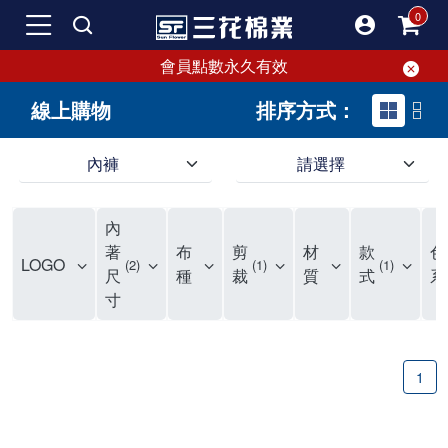
會員點數永久有效
線上購物
排序方式：
內褲
請選擇
內褲、平口褲、純棉內褲，50年優質棉製造，品質保證安心!
寬鬆立體剪裁純棉內褲、平口褲，雙層門襟設計，舒適不走光，在家可當短褲穿，一件抵兩件，超高CP值。
資深打版師打造五片式專利剪裁，行動自如不卡卡，舒適美感兼具，高品質平價好穿。買三花內褲對身體最好!
內
選擇內褲、平口褲、純棉內褲首重品質。舒適、透氣的內褲、平口褲、純棉內褲能影響健康，須謹慎挑選。三花內褲透氣不悶，值得信賴！
三花內褲、平口褲、純棉內褲50年來持續升級，符合人體工學設計，柔軟無勒痕的鬆緊帶。三花內褲是肌膚好友，口碑熱銷！
選擇內褲首重品質。三花內褲50年來不斷升級，證明其卓越品質。符合人體工學剪裁，柔軟無痕鬆緊帶，是必買首選。兼具品質與外型，與肌膚零感接觸，穿著舒適，看來有質感。三花內褲設計獨特，質料優良，專業剪裁，呵護肌膚。新鮮高品質棉材製成，多款選擇，耐洗耐穿，三花內褲絕對首選。
"內褲購買及使用經驗網友來信分享 近年來，我經常在大型連鎖賣場如佳瑪、美華泰等地看到三花內褲的展示。最近一兩年，甚至百貨公司及街頭店鋪都開始大量出現三花專櫃或專賣店。我猜測，這應該是三花在營運策略上的調整，才使得這些改變成為現實。 本來，三花內褲一直是消費者選購內褲時的熱門選項之一。內褲櫃點的增多使我更加注意到這個品牌，因此我在選購內褲時，特意多研究了一下三花內褲的設計。 先從內褲外層包裝談起，有些內褲有PP袋包裝，有些則沒有。雖然這是一件小事，但我發現朋友們中有人會介意內褲包裝沒有PP袋。他們認為沒有PP袋會使包裝不夠精美。對我來說，有PP袋確實能提升包裝的精緻度，但內褲不裝PP袋其實也算是環保。所以，這就看每個人對內褲包裝的需求和感受了。 每次購買內褲時，我都會特別帶一件五片式剪裁的內褲。三花的平口內褲被稱為全國第一件五片式剪裁內褲，這話應該不是隨便說說的，畢竟三花是一個擁有超過50年歷史的老品牌，專注於研發和改良內褲。當初，我覺得這種設計有些花俏，只是圖個新鮮買來試試，結果發現內褲多一片真的有其優勢，尤其是減少了內褲卡屁的次數。雖然這個狀況不可能完全消失，但大大增加了穿著的舒適度。 三花內褲的價格也在我能接受的範圍內，因此它逐漸成為我的心頭好。此外，內褲選購時的另一個重要因素是鬆緊帶。看內褲是否舊了，第一眼通常看鬆緊帶。故意或不小心露出內褲褲頭的時候，印象分數也是由鬆緊帶決定的。 很多內褲品牌強調鬆緊帶的造型及花樣，這類內褲非常適合一些特殊場合，如單身聯誼或約會時穿著，能夠加分不少。日常使用的內褲則建議選擇鬆緊帶不易鬆垮的，花樣其次。三花特別強調內褲鬆緊帶的耐洗度，而其他品牌鮮少提及這一點。 分場合選擇內褲是我的習慣。特殊場合內褲要講究一點，但平日則需要選擇鬆緊帶有保障的內褲。畢竟，內褲是每天陪伴我們超過12個小時的衣物，找到適合自己且耐洗耐穿高CP值的內褲才是最明智的選擇。 內褲畢竟是消耗品，定期更換非常重要。如果內褲沾染到髒污或處於潮濕的環境，就不應該撐太久。這是因為內褲長期接觸身體的重要部位，所以選擇和保養都要謹慎。 以上是我個人的內褲使用分享，並非業配，不代表任何人的立場。內褲還是要以自身體驗最為準確。希望大家都能找到適合自己的內褲，並多多支持台灣品牌。"
著
布
剪
材
款
色
LOGO
2
1
1
尺
種
裁
質
式
系
寸
1