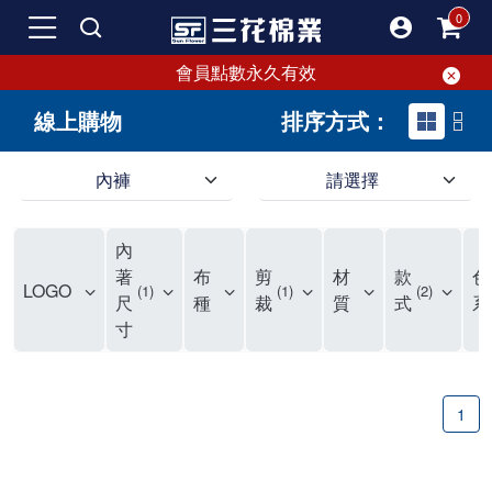
會員點數永久有效
線上購物
排序方式：
內褲
請選擇
內褲、平口褲、純棉內褲，50年優質棉製造，品質保證安心!
寬鬆立體剪裁純棉內褲、平口褲，雙層門襟設計，舒適不走光，在家可當短褲穿，一件抵兩件，超高CP值。
資深打版師打造五片式專利剪裁，行動自如不卡卡，舒適美感兼具，高品質平價好穿。買三花內褲對身體最好!
內
選擇內褲、平口褲、純棉內褲首重品質。舒適、透氣的內褲、平口褲、純棉內褲能影響健康，須謹慎挑選。三花內褲透氣不悶，值得信賴！
三花內褲、平口褲、純棉內褲50年來持續升級，符合人體工學設計，柔軟無勒痕的鬆緊帶。三花內褲是肌膚好友，口碑熱銷！
選擇內褲首重品質。三花內褲50年來不斷升級，證明其卓越品質。符合人體工學剪裁，柔軟無痕鬆緊帶，是必買首選。兼具品質與外型，與肌膚零感接觸，穿著舒適，看來有質感。三花內褲設計獨特，質料優良，專業剪裁，呵護肌膚。新鮮高品質棉材製成，多款選擇，耐洗耐穿，三花內褲絕對首選。
"內褲購買及使用經驗網友來信分享 近年來，我經常在大型連鎖賣場如佳瑪、美華泰等地看到三花內褲的展示。最近一兩年，甚至百貨公司及街頭店鋪都開始大量出現三花專櫃或專賣店。我猜測，這應該是三花在營運策略上的調整，才使得這些改變成為現實。 本來，三花內褲一直是消費者選購內褲時的熱門選項之一。內褲櫃點的增多使我更加注意到這個品牌，因此我在選購內褲時，特意多研究了一下三花內褲的設計。 先從內褲外層包裝談起，有些內褲有PP袋包裝，有些則沒有。雖然這是一件小事，但我發現朋友們中有人會介意內褲包裝沒有PP袋。他們認為沒有PP袋會使包裝不夠精美。對我來說，有PP袋確實能提升包裝的精緻度，但內褲不裝PP袋其實也算是環保。所以，這就看每個人對內褲包裝的需求和感受了。 每次購買內褲時，我都會特別帶一件五片式剪裁的內褲。三花的平口內褲被稱為全國第一件五片式剪裁內褲，這話應該不是隨便說說的，畢竟三花是一個擁有超過50年歷史的老品牌，專注於研發和改良內褲。當初，我覺得這種設計有些花俏，只是圖個新鮮買來試試，結果發現內褲多一片真的有其優勢，尤其是減少了內褲卡屁的次數。雖然這個狀況不可能完全消失，但大大增加了穿著的舒適度。 三花內褲的價格也在我能接受的範圍內，因此它逐漸成為我的心頭好。此外，內褲選購時的另一個重要因素是鬆緊帶。看內褲是否舊了，第一眼通常看鬆緊帶。故意或不小心露出內褲褲頭的時候，印象分數也是由鬆緊帶決定的。 很多內褲品牌強調鬆緊帶的造型及花樣，這類內褲非常適合一些特殊場合，如單身聯誼或約會時穿著，能夠加分不少。日常使用的內褲則建議選擇鬆緊帶不易鬆垮的，花樣其次。三花特別強調內褲鬆緊帶的耐洗度，而其他品牌鮮少提及這一點。 分場合選擇內褲是我的習慣。特殊場合內褲要講究一點，但平日則需要選擇鬆緊帶有保障的內褲。畢竟，內褲是每天陪伴我們超過12個小時的衣物，找到適合自己且耐洗耐穿高CP值的內褲才是最明智的選擇。 內褲畢竟是消耗品，定期更換非常重要。如果內褲沾染到髒污或處於潮濕的環境，就不應該撐太久。這是因為內褲長期接觸身體的重要部位，所以選擇和保養都要謹慎。 以上是我個人的內褲使用分享，並非業配，不代表任何人的立場。內褲還是要以自身體驗最為準確。希望大家都能找到適合自己的內褲，並多多支持台灣品牌。"
著
布
剪
材
款
色
LOGO
1
1
2
尺
種
裁
質
式
系
寸
1