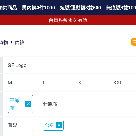
熱銷商品
男內褲4件1000
短襪/運動襪8雙600
無痕襪8雙100
會員點數永久有效
購物
內褲
SF Logo
M
L
XL
XXL
平織
針織布
布
寬鬆
合身