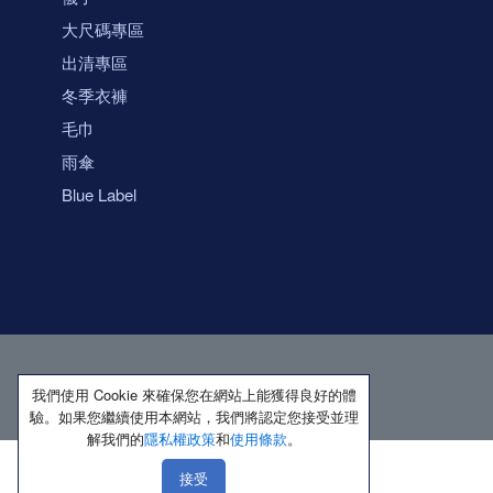
大尺碼專區
出清專區
冬季衣褲
毛巾
雨傘
Blue Label
我們使用 Cookie 來確保您在網站上能獲得良好的體
驗。如果您繼續使用本網站，我們將認定您接受並理
解我們的
隱私權政策
和
使用條款
。
接受
著作權所有 保留一切權利