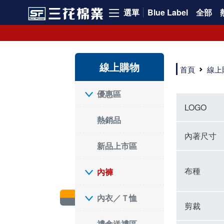
選單
Blue Label
全部
內褲、平口褲、純棉內褲，50年優質棉製造，品質保證安心!
寬鬆立體剪裁純棉內褲、平口褲，雙層門襟設計，舒適不走光，在家可當短褲穿，一件抵兩件，超高CP值。
資深打版師打造五片式專利剪裁，行動自如不卡卡，舒適美感兼具，高品質平價好穿。買三花內褲對身體最好!
線上購物
選擇內褲、平口褲、純棉內褲首重品質。舒適、透氣的內褲、平口褲、純棉內褲能影響健康，須謹慎挑選。三花內褲透氣不悶，值得信賴！
首頁
線上
三花內褲、平口褲、純棉內褲50年來持續升級，符合人體工學設計，柔軟無勒痕的鬆緊帶。三花內褲是肌膚好友，口碑熱銷！
選擇內褲首重品質。三花內褲50年來不斷升級，證明其卓越品質。符合人體工學剪裁，柔軟無痕鬆緊帶，是必買首選。兼具品質與外型，與肌膚零感接觸，穿著舒適，看來有質感。三花內褲設計獨特，質料優良，專業剪裁，呵護肌膚。新鮮高品質棉材製成，多款選擇，耐洗耐穿，三花內褲絕對首選。
"內褲購買及使用經驗網友來信分享 近年來，我經常在大型連鎖賣場如佳瑪、美華泰等地看到三花內褲的展示。最近一兩年，甚至百貨公司及街頭店鋪都開始大量出現三花專櫃或專賣店。我猜測，這應該是三花在營運策略上的調整，才使得這些改變成為現實。 本來，三花內褲一直是消費者選購內褲時的熱門選項之一。內褲櫃點的增多使我更加注意到這個品牌，因此我在選購內褲時，特意多研究了一下三花內褲的設計。 先從內褲外層包裝談起，有些內褲有PP袋包裝，有些則沒有。雖然這是一件小事，但我發現朋友們中有人會介意內褲包裝沒有PP袋。他們認為沒有PP袋會使包裝不夠精美。對我來說，有PP袋確實能提升包裝的精緻度，但內褲不裝PP袋其實也算是環保。所以，這就看每個人對內褲包裝的需求和感受了。 每次購買內褲時，我都會特別帶一件五片式剪裁的內褲。三花的平口內褲被稱為全國第一件五片式剪裁內褲，這話應該不是隨便說說的，畢竟三花是一個擁有超過50年歷史的老品牌，專注於研發和改良內褲。當初，我覺得這種設計有些花俏，只是圖個新鮮買來試試，結果發現內褲多一片真的有其優勢，尤其是減少了內褲卡屁的次數。雖然這個狀況不可能完全消失，但大大增加了穿著的舒適度。 三花內褲的價格也在我能接受的範圍內，因此它逐漸成為我的心頭好。此外，內褲選購時的另一個重要因素是鬆緊帶。看內褲是否舊了，第一眼通常看鬆緊帶。故意或不小心露出內褲褲頭的時候，印象分數也是由鬆緊帶決定的。 很多內褲品牌強調鬆緊帶的造型及花樣，這類內褲非常適合一些特殊場合，如單身聯誼或約會時穿著，能夠加分不少。日常使用的內褲則建議選擇鬆緊帶不易鬆垮的，花樣其次。三花特別強調內褲鬆緊帶的耐洗度，而其他品牌鮮少提及這一點。 分場合選擇內褲是我的習慣。特殊場合內褲要講究一點，但平日則需要選擇鬆緊帶有保障的內褲。畢竟，內褲是每天陪伴我們超過12個小時的衣物，找到適合自己且耐洗耐穿高CP值的內褲才是最明智的選擇。 內褲畢竟是消耗品，定期更換非常重要。如果內褲沾染到髒污或處於潮濕的環境，就不應該撐太久。這是因為內褲長期接觸身體的重要部位，所以選擇和保養都要謹慎。 以上是我個人的內褲使用分享，並非業配，不代表任何人的立場。內褲還是要以自身體驗最為準確。希望大家都能找到適合自己的內褲，並多多支持台灣品牌。"
優惠區
LOGO
熱銷品
內著尺寸
新品上市區
布種
內褲
內衣／Ｔ恤
剪裁
禮盒送禮區