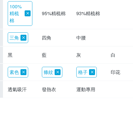
100%
精梳
95%精梳棉
93%精梳棉
棉
三角
四角
中腰
黑
藍
灰
白
素色
條紋
格子
印花
透氣吸汗
發熱衣
運動專用