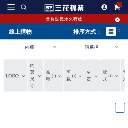
會員點數永久有效
線上購物
排序方式：
內褲
請選擇
內褲、平口褲、純棉內褲，50年優質棉製造，品質保證安心!
寬鬆立體剪裁純棉內褲、平口褲，雙層門襟設計，舒適不走光，在家可當短褲穿，一件抵兩件，超高CP值。
資深打版師打造五片式專利剪裁，行動自如不卡卡，舒適美感兼具，高品質平價好穿。買三花內褲對身體最好!
內
選擇內褲、平口褲、純棉內褲首重品質。舒適、透氣的內褲、平口褲、純棉內褲能影響健康，須謹慎挑選。三花內褲透氣不悶，值得信賴！
三花內褲、平口褲、純棉內褲50年來持續升級，符合人體工學設計，柔軟無勒痕的鬆緊帶。三花內褲是肌膚好友，口碑熱銷！
選擇內褲首重品質。三花內褲50年來不斷升級，證明其卓越品質。符合人體工學剪裁，柔軟無痕鬆緊帶，是必買首選。兼具品質與外型，與肌膚零感接觸，穿著舒適，看來有質感。三花內褲設計獨特，質料優良，專業剪裁，呵護肌膚。新鮮高品質棉材製成，多款選擇，耐洗耐穿，三花內褲絕對首選。
"內褲購買及使用經驗網友來信分享 近年來，我經常在大型連鎖賣場如佳瑪、美華泰等地看到三花內褲的展示。最近一兩年，甚至百貨公司及街頭店鋪都開始大量出現三花專櫃或專賣店。我猜測，這應該是三花在營運策略上的調整，才使得這些改變成為現實。 本來，三花內褲一直是消費者選購內褲時的熱門選項之一。內褲櫃點的增多使我更加注意到這個品牌，因此我在選購內褲時，特意多研究了一下三花內褲的設計。 先從內褲外層包裝談起，有些內褲有PP袋包裝，有些則沒有。雖然這是一件小事，但我發現朋友們中有人會介意內褲包裝沒有PP袋。他們認為沒有PP袋會使包裝不夠精美。對我來說，有PP袋確實能提升包裝的精緻度，但內褲不裝PP袋其實也算是環保。所以，這就看每個人對內褲包裝的需求和感受了。 每次購買內褲時，我都會特別帶一件五片式剪裁的內褲。三花的平口內褲被稱為全國第一件五片式剪裁內褲，這話應該不是隨便說說的，畢竟三花是一個擁有超過50年歷史的老品牌，專注於研發和改良內褲。當初，我覺得這種設計有些花俏，只是圖個新鮮買來試試，結果發現內褲多一片真的有其優勢，尤其是減少了內褲卡屁的次數。雖然這個狀況不可能完全消失，但大大增加了穿著的舒適度。 三花內褲的價格也在我能接受的範圍內，因此它逐漸成為我的心頭好。此外，內褲選購時的另一個重要因素是鬆緊帶。看內褲是否舊了，第一眼通常看鬆緊帶。故意或不小心露出內褲褲頭的時候，印象分數也是由鬆緊帶決定的。 很多內褲品牌強調鬆緊帶的造型及花樣，這類內褲非常適合一些特殊場合，如單身聯誼或約會時穿著，能夠加分不少。日常使用的內褲則建議選擇鬆緊帶不易鬆垮的，花樣其次。三花特別強調內褲鬆緊帶的耐洗度，而其他品牌鮮少提及這一點。 分場合選擇內褲是我的習慣。特殊場合內褲要講究一點，但平日則需要選擇鬆緊帶有保障的內褲。畢竟，內褲是每天陪伴我們超過12個小時的衣物，找到適合自己且耐洗耐穿高CP值的內褲才是最明智的選擇。 內褲畢竟是消耗品，定期更換非常重要。如果內褲沾染到髒污或處於潮濕的環境，就不應該撐太久。這是因為內褲長期接觸身體的重要部位，所以選擇和保養都要謹慎。 以上是我個人的內褲使用分享，並非業配，不代表任何人的立場。內褲還是要以自身體驗最為準確。希望大家都能找到適合自己的內褲，並多多支持台灣品牌。"
著
布
剪
材
款
色
LOGO
1
1
1
尺
種
裁
質
式
系
寸
1