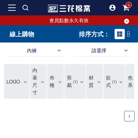
會員點數永久有效
線上購物
排序方式：
內褲
請選擇
內褲、平口褲、純棉內褲，50年優質棉製造，品質保證安心!
寬鬆立體剪裁純棉內褲、平口褲，雙層門襟設計，舒適不走光，在家可當短褲穿，一件抵兩件，超高CP值。
資深打版師打造五片式專利剪裁，行動自如不卡卡，舒適美感兼具，高品質平價好穿。買三花內褲對身體最好!
內
選擇內褲、平口褲、純棉內褲首重品質。舒適、透氣的內褲、平口褲、純棉內褲能影響健康，須謹慎挑選。三花內褲透氣不悶，值得信賴！
三花內褲、平口褲、純棉內褲50年來持續升級，符合人體工學設計，柔軟無勒痕的鬆緊帶。三花內褲是肌膚好友，口碑熱銷！
選擇內褲首重品質。三花內褲50年來不斷升級，證明其卓越品質。符合人體工學剪裁，柔軟無痕鬆緊帶，是必買首選。兼具品質與外型，與肌膚零感接觸，穿著舒適，看來有質感。三花內褲設計獨特，質料優良，專業剪裁，呵護肌膚。新鮮高品質棉材製成，多款選擇，耐洗耐穿，三花內褲絕對首選。
"內褲購買及使用經驗網友來信分享 近年來，我經常在大型連鎖賣場如佳瑪、美華泰等地看到三花內褲的展示。最近一兩年，甚至百貨公司及街頭店鋪都開始大量出現三花專櫃或專賣店。我猜測，這應該是三花在營運策略上的調整，才使得這些改變成為現實。 本來，三花內褲一直是消費者選購內褲時的熱門選項之一。內褲櫃點的增多使我更加注意到這個品牌，因此我在選購內褲時，特意多研究了一下三花內褲的設計。 先從內褲外層包裝談起，有些內褲有PP袋包裝，有些則沒有。雖然這是一件小事，但我發現朋友們中有人會介意內褲包裝沒有PP袋。他們認為沒有PP袋會使包裝不夠精美。對我來說，有PP袋確實能提升包裝的精緻度，但內褲不裝PP袋其實也算是環保。所以，這就看每個人對內褲包裝的需求和感受了。 每次購買內褲時，我都會特別帶一件五片式剪裁的內褲。三花的平口內褲被稱為全國第一件五片式剪裁內褲，這話應該不是隨便說說的，畢竟三花是一個擁有超過50年歷史的老品牌，專注於研發和改良內褲。當初，我覺得這種設計有些花俏，只是圖個新鮮買來試試，結果發現內褲多一片真的有其優勢，尤其是減少了內褲卡屁的次數。雖然這個狀況不可能完全消失，但大大增加了穿著的舒適度。 三花內褲的價格也在我能接受的範圍內，因此它逐漸成為我的心頭好。此外，內褲選購時的另一個重要因素是鬆緊帶。看內褲是否舊了，第一眼通常看鬆緊帶。故意或不小心露出內褲褲頭的時候，印象分數也是由鬆緊帶決定的。 很多內褲品牌強調鬆緊帶的造型及花樣，這類內褲非常適合一些特殊場合，如單身聯誼或約會時穿著，能夠加分不少。日常使用的內褲則建議選擇鬆緊帶不易鬆垮的，花樣其次。三花特別強調內褲鬆緊帶的耐洗度，而其他品牌鮮少提及這一點。 分場合選擇內褲是我的習慣。特殊場合內褲要講究一點，但平日則需要選擇鬆緊帶有保障的內褲。畢竟，內褲是每天陪伴我們超過12個小時的衣物，找到適合自己且耐洗耐穿高CP值的內褲才是最明智的選擇。 內褲畢竟是消耗品，定期更換非常重要。如果內褲沾染到髒污或處於潮濕的環境，就不應該撐太久。這是因為內褲長期接觸身體的重要部位，所以選擇和保養都要謹慎。 以上是我個人的內褲使用分享，並非業配，不代表任何人的立場。內褲還是要以自身體驗最為準確。希望大家都能找到適合自己的內褲，並多多支持台灣品牌。"
著
布
剪
材
款
色
LOGO
1
1
尺
種
裁
質
式
系
寸
1