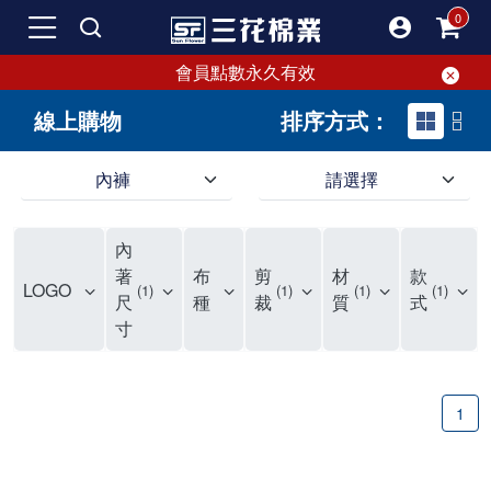
會員點數永久有效
線上購物
排序方式：
內褲
請選擇
內褲、平口褲、純棉內褲，50年優質棉製造，品質保證安心!
寬鬆立體剪裁純棉內褲、平口褲，雙層門襟設計，舒適不走光，在家可當短褲穿，一件抵兩件，超高CP值。
資深打版師打造五片式專利剪裁，行動自如不卡卡，舒適美感兼具，高品質平價好穿。買三花內褲對身體最好!
內
選擇內褲、平口褲、純棉內褲首重品質。舒適、透氣的內褲、平口褲、純棉內褲能影響健康，須謹慎挑選。三花內褲透氣不悶，值得信賴！
三花內褲、平口褲、純棉內褲50年來持續升級，符合人體工學設計，柔軟無勒痕的鬆緊帶。三花內褲是肌膚好友，口碑熱銷！
選擇內褲首重品質。三花內褲50年來不斷升級，證明其卓越品質。符合人體工學剪裁，柔軟無痕鬆緊帶，是必買首選。兼具品質與外型，與肌膚零感接觸，穿著舒適，看來有質感。三花內褲設計獨特，質料優良，專業剪裁，呵護肌膚。新鮮高品質棉材製成，多款選擇，耐洗耐穿，三花內褲絕對首選。
"內褲購買及使用經驗網友來信分享 近年來，我經常在大型連鎖賣場如佳瑪、美華泰等地看到三花內褲的展示。最近一兩年，甚至百貨公司及街頭店鋪都開始大量出現三花專櫃或專賣店。我猜測，這應該是三花在營運策略上的調整，才使得這些改變成為現實。 本來，三花內褲一直是消費者選購內褲時的熱門選項之一。內褲櫃點的增多使我更加注意到這個品牌，因此我在選購內褲時，特意多研究了一下三花內褲的設計。 先從內褲外層包裝談起，有些內褲有PP袋包裝，有些則沒有。雖然這是一件小事，但我發現朋友們中有人會介意內褲包裝沒有PP袋。他們認為沒有PP袋會使包裝不夠精美。對我來說，有PP袋確實能提升包裝的精緻度，但內褲不裝PP袋其實也算是環保。所以，這就看每個人對內褲包裝的需求和感受了。 每次購買內褲時，我都會特別帶一件五片式剪裁的內褲。三花的平口內褲被稱為全國第一件五片式剪裁內褲，這話應該不是隨便說說的，畢竟三花是一個擁有超過50年歷史的老品牌，專注於研發和改良內褲。當初，我覺得這種設計有些花俏，只是圖個新鮮買來試試，結果發現內褲多一片真的有其優勢，尤其是減少了內褲卡屁的次數。雖然這個狀況不可能完全消失，但大大增加了穿著的舒適度。 三花內褲的價格也在我能接受的範圍內，因此它逐漸成為我的心頭好。此外，內褲選購時的另一個重要因素是鬆緊帶。看內褲是否舊了，第一眼通常看鬆緊帶。故意或不小心露出內褲褲頭的時候，印象分數也是由鬆緊帶決定的。 很多內褲品牌強調鬆緊帶的造型及花樣，這類內褲非常適合一些特殊場合，如單身聯誼或約會時穿著，能夠加分不少。日常使用的內褲則建議選擇鬆緊帶不易鬆垮的，花樣其次。三花特別強調內褲鬆緊帶的耐洗度，而其他品牌鮮少提及這一點。 分場合選擇內褲是我的習慣。特殊場合內褲要講究一點，但平日則需要選擇鬆緊帶有保障的內褲。畢竟，內褲是每天陪伴我們超過12個小時的衣物，找到適合自己且耐洗耐穿高CP值的內褲才是最明智的選擇。 內褲畢竟是消耗品，定期更換非常重要。如果內褲沾染到髒污或處於潮濕的環境，就不應該撐太久。這是因為內褲長期接觸身體的重要部位，所以選擇和保養都要謹慎。 以上是我個人的內褲使用分享，並非業配，不代表任何人的立場。內褲還是要以自身體驗最為準確。希望大家都能找到適合自己的內褲，並多多支持台灣品牌。"
著
布
剪
材
款
LOGO
1
1
1
1
尺
種
裁
質
式
寸
1