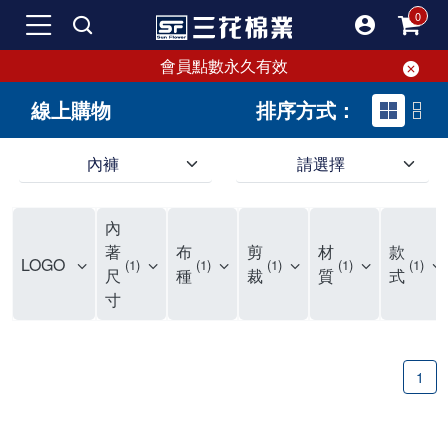
會員點數永久有效
線上購物
排序方式：
內褲
請選擇
內褲、平口褲、純棉內褲，50年優質棉製造，品質保證安心!
寬鬆立體剪裁純棉內褲、平口褲，雙層門襟設計，舒適不走光，在家可當短褲穿，一件抵兩件，超高CP值。
資深打版師打造五片式專利剪裁，行動自如不卡卡，舒適美感兼具，高品質平價好穿。買三花內褲對身體最好!
內
選擇內褲、平口褲、純棉內褲首重品質。舒適、透氣的內褲、平口褲、純棉內褲能影響健康，須謹慎挑選。三花內褲透氣不悶，值得信賴！
三花內褲、平口褲、純棉內褲50年來持續升級，符合人體工學設計，柔軟無勒痕的鬆緊帶。三花內褲是肌膚好友，口碑熱銷！
選擇內褲首重品質。三花內褲50年來不斷升級，證明其卓越品質。符合人體工學剪裁，柔軟無痕鬆緊帶，是必買首選。兼具品質與外型，與肌膚零感接觸，穿著舒適，看來有質感。三花內褲設計獨特，質料優良，專業剪裁，呵護肌膚。新鮮高品質棉材製成，多款選擇，耐洗耐穿，三花內褲絕對首選。
"內褲購買及使用經驗網友來信分享 近年來，我經常在大型連鎖賣場如佳瑪、美華泰等地看到三花內褲的展示。最近一兩年，甚至百貨公司及街頭店鋪都開始大量出現三花專櫃或專賣店。我猜測，這應該是三花在營運策略上的調整，才使得這些改變成為現實。 本來，三花內褲一直是消費者選購內褲時的熱門選項之一。內褲櫃點的增多使我更加注意到這個品牌，因此我在選購內褲時，特意多研究了一下三花內褲的設計。 先從內褲外層包裝談起，有些內褲有PP袋包裝，有些則沒有。雖然這是一件小事，但我發現朋友們中有人會介意內褲包裝沒有PP袋。他們認為沒有PP袋會使包裝不夠精美。對我來說，有PP袋確實能提升包裝的精緻度，但內褲不裝PP袋其實也算是環保。所以，這就看每個人對內褲包裝的需求和感受了。 每次購買內褲時，我都會特別帶一件五片式剪裁的內褲。三花的平口內褲被稱為全國第一件五片式剪裁內褲，這話應該不是隨便說說的，畢竟三花是一個擁有超過50年歷史的老品牌，專注於研發和改良內褲。當初，我覺得這種設計有些花俏，只是圖個新鮮買來試試，結果發現內褲多一片真的有其優勢，尤其是減少了內褲卡屁的次數。雖然這個狀況不可能完全消失，但大大增加了穿著的舒適度。 三花內褲的價格也在我能接受的範圍內，因此它逐漸成為我的心頭好。此外，內褲選購時的另一個重要因素是鬆緊帶。看內褲是否舊了，第一眼通常看鬆緊帶。故意或不小心露出內褲褲頭的時候，印象分數也是由鬆緊帶決定的。 很多內褲品牌強調鬆緊帶的造型及花樣，這類內褲非常適合一些特殊場合，如單身聯誼或約會時穿著，能夠加分不少。日常使用的內褲則建議選擇鬆緊帶不易鬆垮的，花樣其次。三花特別強調內褲鬆緊帶的耐洗度，而其他品牌鮮少提及這一點。 分場合選擇內褲是我的習慣。特殊場合內褲要講究一點，但平日則需要選擇鬆緊帶有保障的內褲。畢竟，內褲是每天陪伴我們超過12個小時的衣物，找到適合自己且耐洗耐穿高CP值的內褲才是最明智的選擇。 內褲畢竟是消耗品，定期更換非常重要。如果內褲沾染到髒污或處於潮濕的環境，就不應該撐太久。這是因為內褲長期接觸身體的重要部位，所以選擇和保養都要謹慎。 以上是我個人的內褲使用分享，並非業配，不代表任何人的立場。內褲還是要以自身體驗最為準確。希望大家都能找到適合自己的內褲，並多多支持台灣品牌。"
著
布
剪
材
款
LOGO
1
1
1
1
1
尺
種
裁
質
式
寸
1