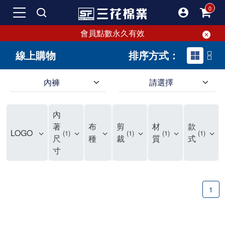
會員點數永久有效
線上購物
排序方式：
內褲
請選擇
內褲、平口褲、純棉內褲，50年優質棉製造，品質保證安心!
寬鬆立體剪裁純棉內褲、平口褲，雙層門襟設計，舒適不走光，在家可當短褲穿，一件抵兩件，超高CP值。
資深打版師打造五片式專利剪裁，行動自如不卡卡，舒適美感兼具，高品質平價好穿。買三花內褲對身體最好!
內
選擇內褲、平口褲、純棉內褲首重品質。舒適、透氣的內褲、平口褲、純棉內褲能影響健康，須謹慎挑選。三花內褲透氣不悶，值得信賴！
三花內褲、平口褲、純棉內褲50年來持續升級，符合人體工學設計，柔軟無勒痕的鬆緊帶。三花內褲是肌膚好友，口碑熱銷！
選擇內褲首重品質。三花內褲50年來不斷升級，證明其卓越品質。符合人體工學剪裁，柔軟無痕鬆緊帶，是必買首選。兼具品質與外型，與肌膚零感接觸，穿著舒適，看來有質感。三花內褲設計獨特，質料優良，專業剪裁，呵護肌膚。新鮮高品質棉材製成，多款選擇，耐洗耐穿，三花內褲絕對首選。
"內褲購買及使用經驗網友來信分享 近年來，我經常在大型連鎖賣場如佳瑪、美華泰等地看到三花內褲的展示。最近一兩年，甚至百貨公司及街頭店鋪都開始大量出現三花專櫃或專賣店。我猜測，這應該是三花在營運策略上的調整，才使得這些改變成為現實。 本來，三花內褲一直是消費者選購內褲時的熱門選項之一。內褲櫃點的增多使我更加注意到這個品牌，因此我在選購內褲時，特意多研究了一下三花內褲的設計。 先從內褲外層包裝談起，有些內褲有PP袋包裝，有些則沒有。雖然這是一件小事，但我發現朋友們中有人會介意內褲包裝沒有PP袋。他們認為沒有PP袋會使包裝不夠精美。對我來說，有PP袋確實能提升包裝的精緻度，但內褲不裝PP袋其實也算是環保。所以，這就看每個人對內褲包裝的需求和感受了。 每次購買內褲時，我都會特別帶一件五片式剪裁的內褲。三花的平口內褲被稱為全國第一件五片式剪裁內褲，這話應該不是隨便說說的，畢竟三花是一個擁有超過50年歷史的老品牌，專注於研發和改良內褲。當初，我覺得這種設計有些花俏，只是圖個新鮮買來試試，結果發現內褲多一片真的有其優勢，尤其是減少了內褲卡屁的次數。雖然這個狀況不可能完全消失，但大大增加了穿著的舒適度。 三花內褲的價格也在我能接受的範圍內，因此它逐漸成為我的心頭好。此外，內褲選購時的另一個重要因素是鬆緊帶。看內褲是否舊了，第一眼通常看鬆緊帶。故意或不小心露出內褲褲頭的時候，印象分數也是由鬆緊帶決定的。 很多內褲品牌強調鬆緊帶的造型及花樣，這類內褲非常適合一些特殊場合，如單身聯誼或約會時穿著，能夠加分不少。日常使用的內褲則建議選擇鬆緊帶不易鬆垮的，花樣其次。三花特別強調內褲鬆緊帶的耐洗度，而其他品牌鮮少提及這一點。 分場合選擇內褲是我的習慣。特殊場合內褲要講究一點，但平日則需要選擇鬆緊帶有保障的內褲。畢竟，內褲是每天陪伴我們超過12個小時的衣物，找到適合自己且耐洗耐穿高CP值的內褲才是最明智的選擇。 內褲畢竟是消耗品，定期更換非常重要。如果內褲沾染到髒污或處於潮濕的環境，就不應該撐太久。這是因為內褲長期接觸身體的重要部位，所以選擇和保養都要謹慎。 以上是我個人的內褲使用分享，並非業配，不代表任何人的立場。內褲還是要以自身體驗最為準確。希望大家都能找到適合自己的內褲，並多多支持台灣品牌。"
著
布
剪
材
款
LOGO
1
1
1
1
尺
種
裁
質
式
寸
1