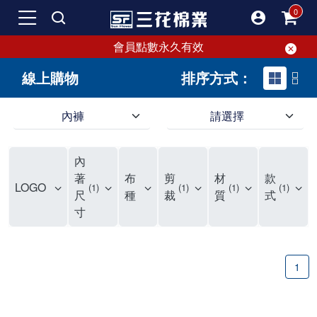
會員點數永久有效
線上購物
排序方式：
內褲
請選擇
內褲、平口褲、純棉內褲，50年優質棉製造，品質保證安心!
寬鬆立體剪裁純棉內褲、平口褲，雙層門襟設計，舒適不走光，在家可當短褲穿，一件抵兩件，超高CP值。
資深打版師打造五片式專利剪裁，行動自如不卡卡，舒適美感兼具，高品質平價好穿。買三花內褲對身體最好!
內
選擇內褲、平口褲、純棉內褲首重品質。舒適、透氣的內褲、平口褲、純棉內褲能影響健康，須謹慎挑選。三花內褲透氣不悶，值得信賴！
三花內褲、平口褲、純棉內褲50年來持續升級，符合人體工學設計，柔軟無勒痕的鬆緊帶。三花內褲是肌膚好友，口碑熱銷！
選擇內褲首重品質。三花內褲50年來不斷升級，證明其卓越品質。符合人體工學剪裁，柔軟無痕鬆緊帶，是必買首選。兼具品質與外型，與肌膚零感接觸，穿著舒適，看來有質感。三花內褲設計獨特，質料優良，專業剪裁，呵護肌膚。新鮮高品質棉材製成，多款選擇，耐洗耐穿，三花內褲絕對首選。
"內褲購買及使用經驗網友來信分享 近年來，我經常在大型連鎖賣場如佳瑪、美華泰等地看到三花內褲的展示。最近一兩年，甚至百貨公司及街頭店鋪都開始大量出現三花專櫃或專賣店。我猜測，這應該是三花在營運策略上的調整，才使得這些改變成為現實。 本來，三花內褲一直是消費者選購內褲時的熱門選項之一。內褲櫃點的增多使我更加注意到這個品牌，因此我在選購內褲時，特意多研究了一下三花內褲的設計。 先從內褲外層包裝談起，有些內褲有PP袋包裝，有些則沒有。雖然這是一件小事，但我發現朋友們中有人會介意內褲包裝沒有PP袋。他們認為沒有PP袋會使包裝不夠精美。對我來說，有PP袋確實能提升包裝的精緻度，但內褲不裝PP袋其實也算是環保。所以，這就看每個人對內褲包裝的需求和感受了。 每次購買內褲時，我都會特別帶一件五片式剪裁的內褲。三花的平口內褲被稱為全國第一件五片式剪裁內褲，這話應該不是隨便說說的，畢竟三花是一個擁有超過50年歷史的老品牌，專注於研發和改良內褲。當初，我覺得這種設計有些花俏，只是圖個新鮮買來試試，結果發現內褲多一片真的有其優勢，尤其是減少了內褲卡屁的次數。雖然這個狀況不可能完全消失，但大大增加了穿著的舒適度。 三花內褲的價格也在我能接受的範圍內，因此它逐漸成為我的心頭好。此外，內褲選購時的另一個重要因素是鬆緊帶。看內褲是否舊了，第一眼通常看鬆緊帶。故意或不小心露出內褲褲頭的時候，印象分數也是由鬆緊帶決定的。 很多內褲品牌強調鬆緊帶的造型及花樣，這類內褲非常適合一些特殊場合，如單身聯誼或約會時穿著，能夠加分不少。日常使用的內褲則建議選擇鬆緊帶不易鬆垮的，花樣其次。三花特別強調內褲鬆緊帶的耐洗度，而其他品牌鮮少提及這一點。 分場合選擇內褲是我的習慣。特殊場合內褲要講究一點，但平日則需要選擇鬆緊帶有保障的內褲。畢竟，內褲是每天陪伴我們超過12個小時的衣物，找到適合自己且耐洗耐穿高CP值的內褲才是最明智的選擇。 內褲畢竟是消耗品，定期更換非常重要。如果內褲沾染到髒污或處於潮濕的環境，就不應該撐太久。這是因為內褲長期接觸身體的重要部位，所以選擇和保養都要謹慎。 以上是我個人的內褲使用分享，並非業配，不代表任何人的立場。內褲還是要以自身體驗最為準確。希望大家都能找到適合自己的內褲，並多多支持台灣品牌。"
著
布
剪
材
款
LOGO
1
1
1
1
尺
種
裁
質
式
寸
1