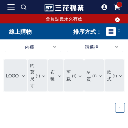
會員點數永久有效
線上購物
排序方式：
內褲
請選擇
內褲、平口褲、純棉內褲，50年優質棉製造，品質保證安心!
寬鬆立體剪裁純棉內褲、平口褲，雙層門襟設計，舒適不走光，在家可當短褲穿，一件抵兩件，超高CP值。
資深打版師打造五片式專利剪裁，行動自如不卡卡，舒適美感兼具，高品質平價好穿。買三花內褲對身體最好!
內
選擇內褲、平口褲、純棉內褲首重品質。舒適、透氣的內褲、平口褲、純棉內褲能影響健康，須謹慎挑選。三花內褲透氣不悶，值得信賴！
三花內褲、平口褲、純棉內褲50年來持續升級，符合人體工學設計，柔軟無勒痕的鬆緊帶。三花內褲是肌膚好友，口碑熱銷！
選擇內褲首重品質。三花內褲50年來不斷升級，證明其卓越品質。符合人體工學剪裁，柔軟無痕鬆緊帶，是必買首選。兼具品質與外型，與肌膚零感接觸，穿著舒適，看來有質感。三花內褲設計獨特，質料優良，專業剪裁，呵護肌膚。新鮮高品質棉材製成，多款選擇，耐洗耐穿，三花內褲絕對首選。
"內褲購買及使用經驗網友來信分享 近年來，我經常在大型連鎖賣場如佳瑪、美華泰等地看到三花內褲的展示。最近一兩年，甚至百貨公司及街頭店鋪都開始大量出現三花專櫃或專賣店。我猜測，這應該是三花在營運策略上的調整，才使得這些改變成為現實。 本來，三花內褲一直是消費者選購內褲時的熱門選項之一。內褲櫃點的增多使我更加注意到這個品牌，因此我在選購內褲時，特意多研究了一下三花內褲的設計。 先從內褲外層包裝談起，有些內褲有PP袋包裝，有些則沒有。雖然這是一件小事，但我發現朋友們中有人會介意內褲包裝沒有PP袋。他們認為沒有PP袋會使包裝不夠精美。對我來說，有PP袋確實能提升包裝的精緻度，但內褲不裝PP袋其實也算是環保。所以，這就看每個人對內褲包裝的需求和感受了。 每次購買內褲時，我都會特別帶一件五片式剪裁的內褲。三花的平口內褲被稱為全國第一件五片式剪裁內褲，這話應該不是隨便說說的，畢竟三花是一個擁有超過50年歷史的老品牌，專注於研發和改良內褲。當初，我覺得這種設計有些花俏，只是圖個新鮮買來試試，結果發現內褲多一片真的有其優勢，尤其是減少了內褲卡屁的次數。雖然這個狀況不可能完全消失，但大大增加了穿著的舒適度。 三花內褲的價格也在我能接受的範圍內，因此它逐漸成為我的心頭好。此外，內褲選購時的另一個重要因素是鬆緊帶。看內褲是否舊了，第一眼通常看鬆緊帶。故意或不小心露出內褲褲頭的時候，印象分數也是由鬆緊帶決定的。 很多內褲品牌強調鬆緊帶的造型及花樣，這類內褲非常適合一些特殊場合，如單身聯誼或約會時穿著，能夠加分不少。日常使用的內褲則建議選擇鬆緊帶不易鬆垮的，花樣其次。三花特別強調內褲鬆緊帶的耐洗度，而其他品牌鮮少提及這一點。 分場合選擇內褲是我的習慣。特殊場合內褲要講究一點，但平日則需要選擇鬆緊帶有保障的內褲。畢竟，內褲是每天陪伴我們超過12個小時的衣物，找到適合自己且耐洗耐穿高CP值的內褲才是最明智的選擇。 內褲畢竟是消耗品，定期更換非常重要。如果內褲沾染到髒污或處於潮濕的環境，就不應該撐太久。這是因為內褲長期接觸身體的重要部位，所以選擇和保養都要謹慎。 以上是我個人的內褲使用分享，並非業配，不代表任何人的立場。內褲還是要以自身體驗最為準確。希望大家都能找到適合自己的內褲，並多多支持台灣品牌。"
著
布
剪
材
款
LOGO
1
1
1
1
尺
種
裁
質
式
寸
1