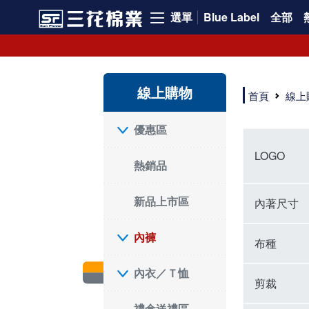
選單
Blue Label
全部
內褲、平口褲、純棉內褲，50年優質棉製造，品質保證安心!
寬鬆立體剪裁純棉內褲、平口褲，雙層門襟設計，舒適不走光，在家可當短褲穿，一件抵兩件，超高CP值。
資深打版師打造五片式專利剪裁，行動自如不卡卡，舒適美感兼具，高品質平價好穿。買三花內褲對身體最好!
線上購物
選擇內褲、平口褲、純棉內褲首重品質。舒適、透氣的內褲、平口褲、純棉內褲能影響健康，須謹慎挑選。三花內褲透氣不悶，值得信賴！
首頁
線上
三花內褲、平口褲、純棉內褲50年來持續升級，符合人體工學設計，柔軟無勒痕的鬆緊帶。三花內褲是肌膚好友，口碑熱銷！
選擇內褲首重品質。三花內褲50年來不斷升級，證明其卓越品質。符合人體工學剪裁，柔軟無痕鬆緊帶，是必買首選。兼具品質與外型，與肌膚零感接觸，穿著舒適，看來有質感。三花內褲設計獨特，質料優良，專業剪裁，呵護肌膚。新鮮高品質棉材製成，多款選擇，耐洗耐穿，三花內褲絕對首選。
"內褲購買及使用經驗網友來信分享 近年來，我經常在大型連鎖賣場如佳瑪、美華泰等地看到三花內褲的展示。最近一兩年，甚至百貨公司及街頭店鋪都開始大量出現三花專櫃或專賣店。我猜測，這應該是三花在營運策略上的調整，才使得這些改變成為現實。 本來，三花內褲一直是消費者選購內褲時的熱門選項之一。內褲櫃點的增多使我更加注意到這個品牌，因此我在選購內褲時，特意多研究了一下三花內褲的設計。 先從內褲外層包裝談起，有些內褲有PP袋包裝，有些則沒有。雖然這是一件小事，但我發現朋友們中有人會介意內褲包裝沒有PP袋。他們認為沒有PP袋會使包裝不夠精美。對我來說，有PP袋確實能提升包裝的精緻度，但內褲不裝PP袋其實也算是環保。所以，這就看每個人對內褲包裝的需求和感受了。 每次購買內褲時，我都會特別帶一件五片式剪裁的內褲。三花的平口內褲被稱為全國第一件五片式剪裁內褲，這話應該不是隨便說說的，畢竟三花是一個擁有超過50年歷史的老品牌，專注於研發和改良內褲。當初，我覺得這種設計有些花俏，只是圖個新鮮買來試試，結果發現內褲多一片真的有其優勢，尤其是減少了內褲卡屁的次數。雖然這個狀況不可能完全消失，但大大增加了穿著的舒適度。 三花內褲的價格也在我能接受的範圍內，因此它逐漸成為我的心頭好。此外，內褲選購時的另一個重要因素是鬆緊帶。看內褲是否舊了，第一眼通常看鬆緊帶。故意或不小心露出內褲褲頭的時候，印象分數也是由鬆緊帶決定的。 很多內褲品牌強調鬆緊帶的造型及花樣，這類內褲非常適合一些特殊場合，如單身聯誼或約會時穿著，能夠加分不少。日常使用的內褲則建議選擇鬆緊帶不易鬆垮的，花樣其次。三花特別強調內褲鬆緊帶的耐洗度，而其他品牌鮮少提及這一點。 分場合選擇內褲是我的習慣。特殊場合內褲要講究一點，但平日則需要選擇鬆緊帶有保障的內褲。畢竟，內褲是每天陪伴我們超過12個小時的衣物，找到適合自己且耐洗耐穿高CP值的內褲才是最明智的選擇。 內褲畢竟是消耗品，定期更換非常重要。如果內褲沾染到髒污或處於潮濕的環境，就不應該撐太久。這是因為內褲長期接觸身體的重要部位，所以選擇和保養都要謹慎。 以上是我個人的內褲使用分享，並非業配，不代表任何人的立場。內褲還是要以自身體驗最為準確。希望大家都能找到適合自己的內褲，並多多支持台灣品牌。"
優惠區
LOGO
熱銷品
新品上市區
內著尺寸
內褲
布種
內衣／Ｔ恤
剪裁
禮盒送禮區