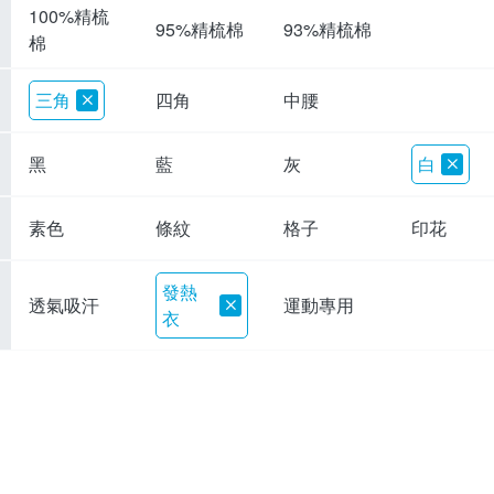
100%精梳
95%精梳棉
93%精梳棉
棉
三角
四角
中腰
黑
藍
灰
白
素色
條紋
格子
印花
發熱
透氣吸汗
運動專用
衣