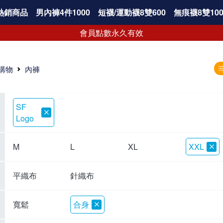
熱銷商品
男內褲4件1000
短襪/運動襪8雙600
無痕襪8雙100
會員點數永久有效
購物
內褲
SF
Logo
M
L
XL
XXL
平織布
針織布
寬鬆
合身