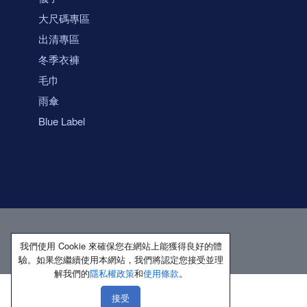
大尺碼專區
出清專區
冬季衣褲
毛巾
雨傘
Blue Label
我們使用 Cookie 來確保您在網站上能獲得良好的體
驗。如果您繼續使用本網站，我們將認定您接受並理
解我們的
隱私權政策
和
使用條款
。
接受
著作權所有 保留一切權利