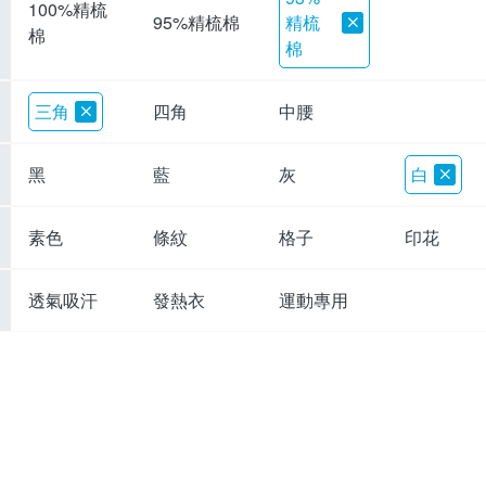
100%精梳
精梳
95%精梳棉
棉
棉
三角
四角
中腰
黑
藍
灰
白
素色
條紋
格子
印花
透氣吸汗
發熱衣
運動專用