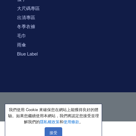
大尺碼專區
出清專區
冬季衣褲
毛巾
雨傘
Blue Label
我們使用 Cookie 來確保您在網站上能獲得良好的體
驗。如果您繼續使用本網站，我們將認定您接受並理
解我們的
隱私權政策
和
使用條款
。
接受
著作權所有 保留一切權利