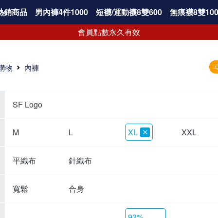
熱銷商品
男內褲4件1000
短襪/運動襪8雙600
無痕襪8雙100
會員點數永久有效
購物
內褲
SF Logo
M
L
XL
XXL
平織布
針織布
寬鬆
合身
93%