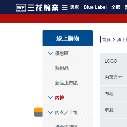
選單
Blue Label
全部
內褲、平口褲、純棉內褲，50年優質棉製造，品質保證安心!
寬鬆立體剪裁純棉內褲、平口褲，雙層門襟設計，舒適不走光，在家可當短褲穿，一件抵兩件，超高CP值。
資深打版師打造五片式專利剪裁，行動自如不卡卡，舒適美感兼具，高品質平價好穿。買三花內褲對身體最好!
線上購物
選擇內褲、平口褲、純棉內褲首重品質。舒適、透氣的內褲、平口褲、純棉內褲能影響健康，須謹慎挑選。三花內褲透氣不悶，值得信賴！
首頁
線上
三花內褲、平口褲、純棉內褲50年來持續升級，符合人體工學設計，柔軟無勒痕的鬆緊帶。三花內褲是肌膚好友，口碑熱銷！
選擇內褲首重品質。三花內褲50年來不斷升級，證明其卓越品質。符合人體工學剪裁，柔軟無痕鬆緊帶，是必買首選。兼具品質與外型，與肌膚零感接觸，穿著舒適，看來有質感。三花內褲設計獨特，質料優良，專業剪裁，呵護肌膚。新鮮高品質棉材製成，多款選擇，耐洗耐穿，三花內褲絕對首選。
"內褲購買及使用經驗網友來信分享 近年來，我經常在大型連鎖賣場如佳瑪、美華泰等地看到三花內褲的展示。最近一兩年，甚至百貨公司及街頭店鋪都開始大量出現三花專櫃或專賣店。我猜測，這應該是三花在營運策略上的調整，才使得這些改變成為現實。 本來，三花內褲一直是消費者選購內褲時的熱門選項之一。內褲櫃點的增多使我更加注意到這個品牌，因此我在選購內褲時，特意多研究了一下三花內褲的設計。 先從內褲外層包裝談起，有些內褲有PP袋包裝，有些則沒有。雖然這是一件小事，但我發現朋友們中有人會介意內褲包裝沒有PP袋。他們認為沒有PP袋會使包裝不夠精美。對我來說，有PP袋確實能提升包裝的精緻度，但內褲不裝PP袋其實也算是環保。所以，這就看每個人對內褲包裝的需求和感受了。 每次購買內褲時，我都會特別帶一件五片式剪裁的內褲。三花的平口內褲被稱為全國第一件五片式剪裁內褲，這話應該不是隨便說說的，畢竟三花是一個擁有超過50年歷史的老品牌，專注於研發和改良內褲。當初，我覺得這種設計有些花俏，只是圖個新鮮買來試試，結果發現內褲多一片真的有其優勢，尤其是減少了內褲卡屁的次數。雖然這個狀況不可能完全消失，但大大增加了穿著的舒適度。 三花內褲的價格也在我能接受的範圍內，因此它逐漸成為我的心頭好。此外，內褲選購時的另一個重要因素是鬆緊帶。看內褲是否舊了，第一眼通常看鬆緊帶。故意或不小心露出內褲褲頭的時候，印象分數也是由鬆緊帶決定的。 很多內褲品牌強調鬆緊帶的造型及花樣，這類內褲非常適合一些特殊場合，如單身聯誼或約會時穿著，能夠加分不少。日常使用的內褲則建議選擇鬆緊帶不易鬆垮的，花樣其次。三花特別強調內褲鬆緊帶的耐洗度，而其他品牌鮮少提及這一點。 分場合選擇內褲是我的習慣。特殊場合內褲要講究一點，但平日則需要選擇鬆緊帶有保障的內褲。畢竟，內褲是每天陪伴我們超過12個小時的衣物，找到適合自己且耐洗耐穿高CP值的內褲才是最明智的選擇。 內褲畢竟是消耗品，定期更換非常重要。如果內褲沾染到髒污或處於潮濕的環境，就不應該撐太久。這是因為內褲長期接觸身體的重要部位，所以選擇和保養都要謹慎。 以上是我個人的內褲使用分享，並非業配，不代表任何人的立場。內褲還是要以自身體驗最為準確。希望大家都能找到適合自己的內褲，並多多支持台灣品牌。"
優惠區
LOGO
熱銷品
內著尺寸
新品上市區
布種
內褲
剪裁
內衣／Ｔ恤
禮盒送禮區