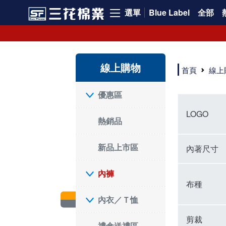
選單
Blue Label
全部
內褲、平口褲、純棉內褲，50年優質棉製造，品質保證安心!
寬鬆立體剪裁純棉內褲、平口褲，雙層門襟設計，舒適不走光，在家可當短褲穿，一件抵兩件，超高CP值。
資深打版師打造五片式專利剪裁，行動自如不卡卡，舒適美感兼具，高品質平價好穿。買三花內褲對身體最好!
線上購物
選擇內褲、平口褲、純棉內褲首重品質。舒適、透氣的內褲、平口褲、純棉內褲能影響健康，須謹慎挑選。三花內褲透氣不悶，值得信賴！
首頁
線上
三花內褲、平口褲、純棉內褲50年來持續升級，符合人體工學設計，柔軟無勒痕的鬆緊帶。三花內褲是肌膚好友，口碑熱銷！
選擇內褲首重品質。三花內褲50年來不斷升級，證明其卓越品質。符合人體工學剪裁，柔軟無痕鬆緊帶，是必買首選。兼具品質與外型，與肌膚零感接觸，穿著舒適，看來有質感。三花內褲設計獨特，質料優良，專業剪裁，呵護肌膚。新鮮高品質棉材製成，多款選擇，耐洗耐穿，三花內褲絕對首選。
"內褲購買及使用經驗網友來信分享 近年來，我經常在大型連鎖賣場如佳瑪、美華泰等地看到三花內褲的展示。最近一兩年，甚至百貨公司及街頭店鋪都開始大量出現三花專櫃或專賣店。我猜測，這應該是三花在營運策略上的調整，才使得這些改變成為現實。 本來，三花內褲一直是消費者選購內褲時的熱門選項之一。內褲櫃點的增多使我更加注意到這個品牌，因此我在選購內褲時，特意多研究了一下三花內褲的設計。 先從內褲外層包裝談起，有些內褲有PP袋包裝，有些則沒有。雖然這是一件小事，但我發現朋友們中有人會介意內褲包裝沒有PP袋。他們認為沒有PP袋會使包裝不夠精美。對我來說，有PP袋確實能提升包裝的精緻度，但內褲不裝PP袋其實也算是環保。所以，這就看每個人對內褲包裝的需求和感受了。 每次購買內褲時，我都會特別帶一件五片式剪裁的內褲。三花的平口內褲被稱為全國第一件五片式剪裁內褲，這話應該不是隨便說說的，畢竟三花是一個擁有超過50年歷史的老品牌，專注於研發和改良內褲。當初，我覺得這種設計有些花俏，只是圖個新鮮買來試試，結果發現內褲多一片真的有其優勢，尤其是減少了內褲卡屁的次數。雖然這個狀況不可能完全消失，但大大增加了穿著的舒適度。 三花內褲的價格也在我能接受的範圍內，因此它逐漸成為我的心頭好。此外，內褲選購時的另一個重要因素是鬆緊帶。看內褲是否舊了，第一眼通常看鬆緊帶。故意或不小心露出內褲褲頭的時候，印象分數也是由鬆緊帶決定的。 很多內褲品牌強調鬆緊帶的造型及花樣，這類內褲非常適合一些特殊場合，如單身聯誼或約會時穿著，能夠加分不少。日常使用的內褲則建議選擇鬆緊帶不易鬆垮的，花樣其次。三花特別強調內褲鬆緊帶的耐洗度，而其他品牌鮮少提及這一點。 分場合選擇內褲是我的習慣。特殊場合內褲要講究一點，但平日則需要選擇鬆緊帶有保障的內褲。畢竟，內褲是每天陪伴我們超過12個小時的衣物，找到適合自己且耐洗耐穿高CP值的內褲才是最明智的選擇。 內褲畢竟是消耗品，定期更換非常重要。如果內褲沾染到髒污或處於潮濕的環境，就不應該撐太久。這是因為內褲長期接觸身體的重要部位，所以選擇和保養都要謹慎。 以上是我個人的內褲使用分享，並非業配，不代表任何人的立場。內褲還是要以自身體驗最為準確。希望大家都能找到適合自己的內褲，並多多支持台灣品牌。"
優惠區
LOGO
熱銷品
新品上市區
內著尺寸
內褲
布種
內衣／Ｔ恤
剪裁
禮盒送禮區