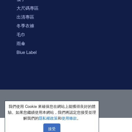
大尺碼專區
出清專區
冬季衣褲
毛巾
雨傘
Blue Label
我們使用 Cookie 來確保您在網站上能獲得良好的體
驗。如果您繼續使用本網站，我們將認定您接受並理
解我們的
隱私權政策
和
使用條款
。
接受
著作權所有 保留一切權利