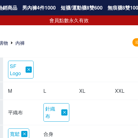
熱銷商品
男內褲4件1000
短襪/運動襪8雙600
無痕襪8雙100
會員點數永久有效
購物
內褲
SF
Logo
M
L
XL
XXL
針織
平織布
布
寬鬆
合身