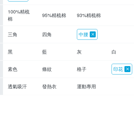
100%精梳
95%精梳棉
93%精梳棉
棉
三角
四角
中腰
黑
藍
灰
白
素色
條紋
格子
印花
透氣吸汗
發熱衣
運動專用