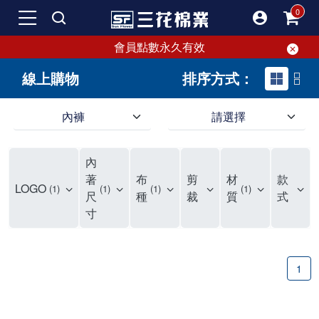
會員點數永久有效
線上購物
排序方式：
內褲
請選擇
內褲、平口褲、純棉內褲，50年優質棉製造，品質保證安心!
寬鬆立體剪裁純棉內褲、平口褲，雙層門襟設計，舒適不走光，在家可當短褲穿，一件抵兩件，超高CP值。
資深打版師打造五片式專利剪裁，行動自如不卡卡，舒適美感兼具，高品質平價好穿。買三花內褲對身體最好!
內
選擇內褲、平口褲、純棉內褲首重品質。舒適、透氣的內褲、平口褲、純棉內褲能影響健康，須謹慎挑選。三花內褲透氣不悶，值得信賴！
三花內褲、平口褲、純棉內褲50年來持續升級，符合人體工學設計，柔軟無勒痕的鬆緊帶。三花內褲是肌膚好友，口碑熱銷！
選擇內褲首重品質。三花內褲50年來不斷升級，證明其卓越品質。符合人體工學剪裁，柔軟無痕鬆緊帶，是必買首選。兼具品質與外型，與肌膚零感接觸，穿著舒適，看來有質感。三花內褲設計獨特，質料優良，專業剪裁，呵護肌膚。新鮮高品質棉材製成，多款選擇，耐洗耐穿，三花內褲絕對首選。
"內褲購買及使用經驗網友來信分享 近年來，我經常在大型連鎖賣場如佳瑪、美華泰等地看到三花內褲的展示。最近一兩年，甚至百貨公司及街頭店鋪都開始大量出現三花專櫃或專賣店。我猜測，這應該是三花在營運策略上的調整，才使得這些改變成為現實。 本來，三花內褲一直是消費者選購內褲時的熱門選項之一。內褲櫃點的增多使我更加注意到這個品牌，因此我在選購內褲時，特意多研究了一下三花內褲的設計。 先從內褲外層包裝談起，有些內褲有PP袋包裝，有些則沒有。雖然這是一件小事，但我發現朋友們中有人會介意內褲包裝沒有PP袋。他們認為沒有PP袋會使包裝不夠精美。對我來說，有PP袋確實能提升包裝的精緻度，但內褲不裝PP袋其實也算是環保。所以，這就看每個人對內褲包裝的需求和感受了。 每次購買內褲時，我都會特別帶一件五片式剪裁的內褲。三花的平口內褲被稱為全國第一件五片式剪裁內褲，這話應該不是隨便說說的，畢竟三花是一個擁有超過50年歷史的老品牌，專注於研發和改良內褲。當初，我覺得這種設計有些花俏，只是圖個新鮮買來試試，結果發現內褲多一片真的有其優勢，尤其是減少了內褲卡屁的次數。雖然這個狀況不可能完全消失，但大大增加了穿著的舒適度。 三花內褲的價格也在我能接受的範圍內，因此它逐漸成為我的心頭好。此外，內褲選購時的另一個重要因素是鬆緊帶。看內褲是否舊了，第一眼通常看鬆緊帶。故意或不小心露出內褲褲頭的時候，印象分數也是由鬆緊帶決定的。 很多內褲品牌強調鬆緊帶的造型及花樣，這類內褲非常適合一些特殊場合，如單身聯誼或約會時穿著，能夠加分不少。日常使用的內褲則建議選擇鬆緊帶不易鬆垮的，花樣其次。三花特別強調內褲鬆緊帶的耐洗度，而其他品牌鮮少提及這一點。 分場合選擇內褲是我的習慣。特殊場合內褲要講究一點，但平日則需要選擇鬆緊帶有保障的內褲。畢竟，內褲是每天陪伴我們超過12個小時的衣物，找到適合自己且耐洗耐穿高CP值的內褲才是最明智的選擇。 內褲畢竟是消耗品，定期更換非常重要。如果內褲沾染到髒污或處於潮濕的環境，就不應該撐太久。這是因為內褲長期接觸身體的重要部位，所以選擇和保養都要謹慎。 以上是我個人的內褲使用分享，並非業配，不代表任何人的立場。內褲還是要以自身體驗最為準確。希望大家都能找到適合自己的內褲，並多多支持台灣品牌。"
著
布
剪
材
款
LOGO
1
1
1
1
尺
種
裁
質
式
寸
1