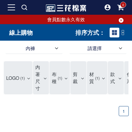
會員點數永久有效
線上購物
排序方式：
內褲
請選擇
內褲、平口褲、純棉內褲，50年優質棉製造，品質保證安心!
寬鬆立體剪裁純棉內褲、平口褲，雙層門襟設計，舒適不走光，在家可當短褲穿，一件抵兩件，超高CP值。
資深打版師打造五片式專利剪裁，行動自如不卡卡，舒適美感兼具，高品質平價好穿。買三花內褲對身體最好!
內
選擇內褲、平口褲、純棉內褲首重品質。舒適、透氣的內褲、平口褲、純棉內褲能影響健康，須謹慎挑選。三花內褲透氣不悶，值得信賴！
三花內褲、平口褲、純棉內褲50年來持續升級，符合人體工學設計，柔軟無勒痕的鬆緊帶。三花內褲是肌膚好友，口碑熱銷！
選擇內褲首重品質。三花內褲50年來不斷升級，證明其卓越品質。符合人體工學剪裁，柔軟無痕鬆緊帶，是必買首選。兼具品質與外型，與肌膚零感接觸，穿著舒適，看來有質感。三花內褲設計獨特，質料優良，專業剪裁，呵護肌膚。新鮮高品質棉材製成，多款選擇，耐洗耐穿，三花內褲絕對首選。
"內褲購買及使用經驗網友來信分享 近年來，我經常在大型連鎖賣場如佳瑪、美華泰等地看到三花內褲的展示。最近一兩年，甚至百貨公司及街頭店鋪都開始大量出現三花專櫃或專賣店。我猜測，這應該是三花在營運策略上的調整，才使得這些改變成為現實。 本來，三花內褲一直是消費者選購內褲時的熱門選項之一。內褲櫃點的增多使我更加注意到這個品牌，因此我在選購內褲時，特意多研究了一下三花內褲的設計。 先從內褲外層包裝談起，有些內褲有PP袋包裝，有些則沒有。雖然這是一件小事，但我發現朋友們中有人會介意內褲包裝沒有PP袋。他們認為沒有PP袋會使包裝不夠精美。對我來說，有PP袋確實能提升包裝的精緻度，但內褲不裝PP袋其實也算是環保。所以，這就看每個人對內褲包裝的需求和感受了。 每次購買內褲時，我都會特別帶一件五片式剪裁的內褲。三花的平口內褲被稱為全國第一件五片式剪裁內褲，這話應該不是隨便說說的，畢竟三花是一個擁有超過50年歷史的老品牌，專注於研發和改良內褲。當初，我覺得這種設計有些花俏，只是圖個新鮮買來試試，結果發現內褲多一片真的有其優勢，尤其是減少了內褲卡屁的次數。雖然這個狀況不可能完全消失，但大大增加了穿著的舒適度。 三花內褲的價格也在我能接受的範圍內，因此它逐漸成為我的心頭好。此外，內褲選購時的另一個重要因素是鬆緊帶。看內褲是否舊了，第一眼通常看鬆緊帶。故意或不小心露出內褲褲頭的時候，印象分數也是由鬆緊帶決定的。 很多內褲品牌強調鬆緊帶的造型及花樣，這類內褲非常適合一些特殊場合，如單身聯誼或約會時穿著，能夠加分不少。日常使用的內褲則建議選擇鬆緊帶不易鬆垮的，花樣其次。三花特別強調內褲鬆緊帶的耐洗度，而其他品牌鮮少提及這一點。 分場合選擇內褲是我的習慣。特殊場合內褲要講究一點，但平日則需要選擇鬆緊帶有保障的內褲。畢竟，內褲是每天陪伴我們超過12個小時的衣物，找到適合自己且耐洗耐穿高CP值的內褲才是最明智的選擇。 內褲畢竟是消耗品，定期更換非常重要。如果內褲沾染到髒污或處於潮濕的環境，就不應該撐太久。這是因為內褲長期接觸身體的重要部位，所以選擇和保養都要謹慎。 以上是我個人的內褲使用分享，並非業配，不代表任何人的立場。內褲還是要以自身體驗最為準確。希望大家都能找到適合自己的內褲，並多多支持台灣品牌。"
著
布
剪
材
款
色
LOGO
1
1
1
尺
種
裁
質
式
系
寸
1