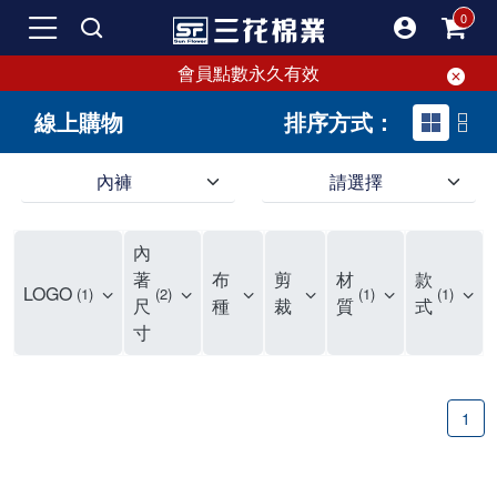
會員點數永久有效
線上購物
排序方式：
內褲
請選擇
內褲、平口褲、純棉內褲，50年優質棉製造，品質保證安心!
寬鬆立體剪裁純棉內褲、平口褲，雙層門襟設計，舒適不走光，在家可當短褲穿，一件抵兩件，超高CP值。
資深打版師打造五片式專利剪裁，行動自如不卡卡，舒適美感兼具，高品質平價好穿。買三花內褲對身體最好!
內
選擇內褲、平口褲、純棉內褲首重品質。舒適、透氣的內褲、平口褲、純棉內褲能影響健康，須謹慎挑選。三花內褲透氣不悶，值得信賴！
三花內褲、平口褲、純棉內褲50年來持續升級，符合人體工學設計，柔軟無勒痕的鬆緊帶。三花內褲是肌膚好友，口碑熱銷！
選擇內褲首重品質。三花內褲50年來不斷升級，證明其卓越品質。符合人體工學剪裁，柔軟無痕鬆緊帶，是必買首選。兼具品質與外型，與肌膚零感接觸，穿著舒適，看來有質感。三花內褲設計獨特，質料優良，專業剪裁，呵護肌膚。新鮮高品質棉材製成，多款選擇，耐洗耐穿，三花內褲絕對首選。
"內褲購買及使用經驗網友來信分享 近年來，我經常在大型連鎖賣場如佳瑪、美華泰等地看到三花內褲的展示。最近一兩年，甚至百貨公司及街頭店鋪都開始大量出現三花專櫃或專賣店。我猜測，這應該是三花在營運策略上的調整，才使得這些改變成為現實。 本來，三花內褲一直是消費者選購內褲時的熱門選項之一。內褲櫃點的增多使我更加注意到這個品牌，因此我在選購內褲時，特意多研究了一下三花內褲的設計。 先從內褲外層包裝談起，有些內褲有PP袋包裝，有些則沒有。雖然這是一件小事，但我發現朋友們中有人會介意內褲包裝沒有PP袋。他們認為沒有PP袋會使包裝不夠精美。對我來說，有PP袋確實能提升包裝的精緻度，但內褲不裝PP袋其實也算是環保。所以，這就看每個人對內褲包裝的需求和感受了。 每次購買內褲時，我都會特別帶一件五片式剪裁的內褲。三花的平口內褲被稱為全國第一件五片式剪裁內褲，這話應該不是隨便說說的，畢竟三花是一個擁有超過50年歷史的老品牌，專注於研發和改良內褲。當初，我覺得這種設計有些花俏，只是圖個新鮮買來試試，結果發現內褲多一片真的有其優勢，尤其是減少了內褲卡屁的次數。雖然這個狀況不可能完全消失，但大大增加了穿著的舒適度。 三花內褲的價格也在我能接受的範圍內，因此它逐漸成為我的心頭好。此外，內褲選購時的另一個重要因素是鬆緊帶。看內褲是否舊了，第一眼通常看鬆緊帶。故意或不小心露出內褲褲頭的時候，印象分數也是由鬆緊帶決定的。 很多內褲品牌強調鬆緊帶的造型及花樣，這類內褲非常適合一些特殊場合，如單身聯誼或約會時穿著，能夠加分不少。日常使用的內褲則建議選擇鬆緊帶不易鬆垮的，花樣其次。三花特別強調內褲鬆緊帶的耐洗度，而其他品牌鮮少提及這一點。 分場合選擇內褲是我的習慣。特殊場合內褲要講究一點，但平日則需要選擇鬆緊帶有保障的內褲。畢竟，內褲是每天陪伴我們超過12個小時的衣物，找到適合自己且耐洗耐穿高CP值的內褲才是最明智的選擇。 內褲畢竟是消耗品，定期更換非常重要。如果內褲沾染到髒污或處於潮濕的環境，就不應該撐太久。這是因為內褲長期接觸身體的重要部位，所以選擇和保養都要謹慎。 以上是我個人的內褲使用分享，並非業配，不代表任何人的立場。內褲還是要以自身體驗最為準確。希望大家都能找到適合自己的內褲，並多多支持台灣品牌。"
著
布
剪
材
款
LOGO
1
2
1
1
尺
種
裁
質
式
寸
1