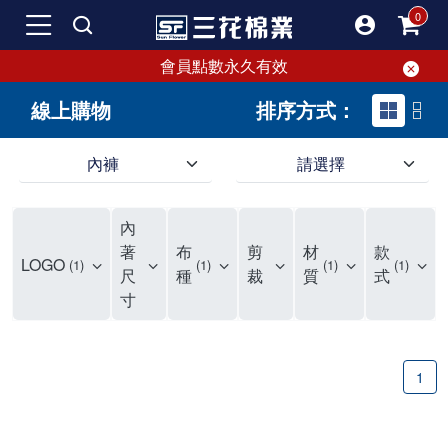
會員點數永久有效
線上購物
排序方式：
內褲
請選擇
內褲、平口褲、純棉內褲，50年優質棉製造，品質保證安心!
寬鬆立體剪裁純棉內褲、平口褲，雙層門襟設計，舒適不走光，在家可當短褲穿，一件抵兩件，超高CP值。
資深打版師打造五片式專利剪裁，行動自如不卡卡，舒適美感兼具，高品質平價好穿。買三花內褲對身體最好!
內
選擇內褲、平口褲、純棉內褲首重品質。舒適、透氣的內褲、平口褲、純棉內褲能影響健康，須謹慎挑選。三花內褲透氣不悶，值得信賴！
三花內褲、平口褲、純棉內褲50年來持續升級，符合人體工學設計，柔軟無勒痕的鬆緊帶。三花內褲是肌膚好友，口碑熱銷！
選擇內褲首重品質。三花內褲50年來不斷升級，證明其卓越品質。符合人體工學剪裁，柔軟無痕鬆緊帶，是必買首選。兼具品質與外型，與肌膚零感接觸，穿著舒適，看來有質感。三花內褲設計獨特，質料優良，專業剪裁，呵護肌膚。新鮮高品質棉材製成，多款選擇，耐洗耐穿，三花內褲絕對首選。
"內褲購買及使用經驗網友來信分享 近年來，我經常在大型連鎖賣場如佳瑪、美華泰等地看到三花內褲的展示。最近一兩年，甚至百貨公司及街頭店鋪都開始大量出現三花專櫃或專賣店。我猜測，這應該是三花在營運策略上的調整，才使得這些改變成為現實。 本來，三花內褲一直是消費者選購內褲時的熱門選項之一。內褲櫃點的增多使我更加注意到這個品牌，因此我在選購內褲時，特意多研究了一下三花內褲的設計。 先從內褲外層包裝談起，有些內褲有PP袋包裝，有些則沒有。雖然這是一件小事，但我發現朋友們中有人會介意內褲包裝沒有PP袋。他們認為沒有PP袋會使包裝不夠精美。對我來說，有PP袋確實能提升包裝的精緻度，但內褲不裝PP袋其實也算是環保。所以，這就看每個人對內褲包裝的需求和感受了。 每次購買內褲時，我都會特別帶一件五片式剪裁的內褲。三花的平口內褲被稱為全國第一件五片式剪裁內褲，這話應該不是隨便說說的，畢竟三花是一個擁有超過50年歷史的老品牌，專注於研發和改良內褲。當初，我覺得這種設計有些花俏，只是圖個新鮮買來試試，結果發現內褲多一片真的有其優勢，尤其是減少了內褲卡屁的次數。雖然這個狀況不可能完全消失，但大大增加了穿著的舒適度。 三花內褲的價格也在我能接受的範圍內，因此它逐漸成為我的心頭好。此外，內褲選購時的另一個重要因素是鬆緊帶。看內褲是否舊了，第一眼通常看鬆緊帶。故意或不小心露出內褲褲頭的時候，印象分數也是由鬆緊帶決定的。 很多內褲品牌強調鬆緊帶的造型及花樣，這類內褲非常適合一些特殊場合，如單身聯誼或約會時穿著，能夠加分不少。日常使用的內褲則建議選擇鬆緊帶不易鬆垮的，花樣其次。三花特別強調內褲鬆緊帶的耐洗度，而其他品牌鮮少提及這一點。 分場合選擇內褲是我的習慣。特殊場合內褲要講究一點，但平日則需要選擇鬆緊帶有保障的內褲。畢竟，內褲是每天陪伴我們超過12個小時的衣物，找到適合自己且耐洗耐穿高CP值的內褲才是最明智的選擇。 內褲畢竟是消耗品，定期更換非常重要。如果內褲沾染到髒污或處於潮濕的環境，就不應該撐太久。這是因為內褲長期接觸身體的重要部位，所以選擇和保養都要謹慎。 以上是我個人的內褲使用分享，並非業配，不代表任何人的立場。內褲還是要以自身體驗最為準確。希望大家都能找到適合自己的內褲，並多多支持台灣品牌。"
著
布
剪
材
款
LOGO
1
1
1
1
尺
種
裁
質
式
寸
1