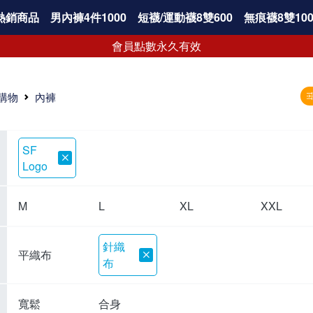
熱銷商品
男內褲4件1000
短襪/運動襪8雙600
無痕襪8雙100
會員點數永久有效
購物
內褲
SF
Logo
M
L
XL
XXL
針織
平織布
布
寬鬆
合身