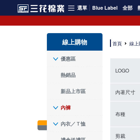
選單
Blue Label
全部
內褲、平口褲、純棉內褲，50年優質棉製造，品質保證安心!
寬鬆立體剪裁純棉內褲、平口褲，雙層門襟設計，舒適不走光，在家可當短褲穿，一件抵兩件，超高CP值。
資深打版師打造五片式專利剪裁，行動自如不卡卡，舒適美感兼具，高品質平價好穿。買三花內褲對身體最好!
線上購物
選擇內褲、平口褲、純棉內褲首重品質。舒適、透氣的內褲、平口褲、純棉內褲能影響健康，須謹慎挑選。三花內褲透氣不悶，值得信賴！
首頁
線上
三花內褲、平口褲、純棉內褲50年來持續升級，符合人體工學設計，柔軟無勒痕的鬆緊帶。三花內褲是肌膚好友，口碑熱銷！
選擇內褲首重品質。三花內褲50年來不斷升級，證明其卓越品質。符合人體工學剪裁，柔軟無痕鬆緊帶，是必買首選。兼具品質與外型，與肌膚零感接觸，穿著舒適，看來有質感。三花內褲設計獨特，質料優良，專業剪裁，呵護肌膚。新鮮高品質棉材製成，多款選擇，耐洗耐穿，三花內褲絕對首選。
"內褲購買及使用經驗網友來信分享 近年來，我經常在大型連鎖賣場如佳瑪、美華泰等地看到三花內褲的展示。最近一兩年，甚至百貨公司及街頭店鋪都開始大量出現三花專櫃或專賣店。我猜測，這應該是三花在營運策略上的調整，才使得這些改變成為現實。 本來，三花內褲一直是消費者選購內褲時的熱門選項之一。內褲櫃點的增多使我更加注意到這個品牌，因此我在選購內褲時，特意多研究了一下三花內褲的設計。 先從內褲外層包裝談起，有些內褲有PP袋包裝，有些則沒有。雖然這是一件小事，但我發現朋友們中有人會介意內褲包裝沒有PP袋。他們認為沒有PP袋會使包裝不夠精美。對我來說，有PP袋確實能提升包裝的精緻度，但內褲不裝PP袋其實也算是環保。所以，這就看每個人對內褲包裝的需求和感受了。 每次購買內褲時，我都會特別帶一件五片式剪裁的內褲。三花的平口內褲被稱為全國第一件五片式剪裁內褲，這話應該不是隨便說說的，畢竟三花是一個擁有超過50年歷史的老品牌，專注於研發和改良內褲。當初，我覺得這種設計有些花俏，只是圖個新鮮買來試試，結果發現內褲多一片真的有其優勢，尤其是減少了內褲卡屁的次數。雖然這個狀況不可能完全消失，但大大增加了穿著的舒適度。 三花內褲的價格也在我能接受的範圍內，因此它逐漸成為我的心頭好。此外，內褲選購時的另一個重要因素是鬆緊帶。看內褲是否舊了，第一眼通常看鬆緊帶。故意或不小心露出內褲褲頭的時候，印象分數也是由鬆緊帶決定的。 很多內褲品牌強調鬆緊帶的造型及花樣，這類內褲非常適合一些特殊場合，如單身聯誼或約會時穿著，能夠加分不少。日常使用的內褲則建議選擇鬆緊帶不易鬆垮的，花樣其次。三花特別強調內褲鬆緊帶的耐洗度，而其他品牌鮮少提及這一點。 分場合選擇內褲是我的習慣。特殊場合內褲要講究一點，但平日則需要選擇鬆緊帶有保障的內褲。畢竟，內褲是每天陪伴我們超過12個小時的衣物，找到適合自己且耐洗耐穿高CP值的內褲才是最明智的選擇。 內褲畢竟是消耗品，定期更換非常重要。如果內褲沾染到髒污或處於潮濕的環境，就不應該撐太久。這是因為內褲長期接觸身體的重要部位，所以選擇和保養都要謹慎。 以上是我個人的內褲使用分享，並非業配，不代表任何人的立場。內褲還是要以自身體驗最為準確。希望大家都能找到適合自己的內褲，並多多支持台灣品牌。"
優惠區
LOGO
熱銷品
新品上市區
內著尺寸
內褲
布種
內衣／Ｔ恤
剪裁
禮盒送禮區