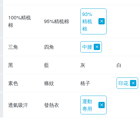
93%
100%精梳
精梳
95%精梳棉
棉
棉
三角
四角
中腰
黑
藍
灰
白
素色
條紋
格子
印花
運動
透氣吸汗
發熱衣
專用