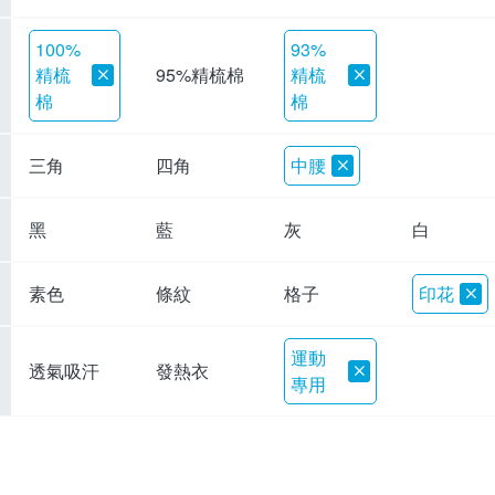
100%
93%
精梳
精梳
95%精梳棉
棉
棉
三角
四角
中腰
黑
藍
灰
白
素色
條紋
格子
印花
運動
透氣吸汗
發熱衣
專用