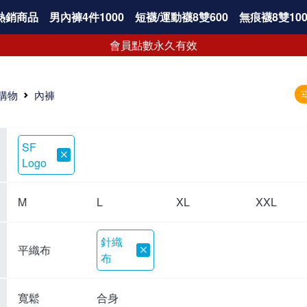
熱銷商品
男內褲4件1000
短襪/運動襪8雙600
無痕襪8雙100
會員點數永久有效
購物
內褲
SF
Logo
M
L
XL
XXL
針織
平織布
布
寬鬆
合身