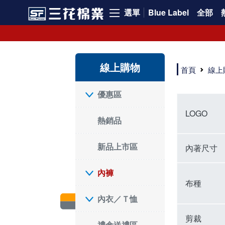
選單
Blue Label
全部
內褲、平口褲、純棉內褲，50年優質棉製造，品質保證安心!
寬鬆立體剪裁純棉內褲、平口褲，雙層門襟設計，舒適不走光，在家可當短褲穿，一件抵兩件，超高CP值。
資深打版師打造五片式專利剪裁，行動自如不卡卡，舒適美感兼具，高品質平價好穿。買三花內褲對身體最好!
線上購物
選擇內褲、平口褲、純棉內褲首重品質。舒適、透氣的內褲、平口褲、純棉內褲能影響健康，須謹慎挑選。三花內褲透氣不悶，值得信賴！
首頁
線上
三花內褲、平口褲、純棉內褲50年來持續升級，符合人體工學設計，柔軟無勒痕的鬆緊帶。三花內褲是肌膚好友，口碑熱銷！
選擇內褲首重品質。三花內褲50年來不斷升級，證明其卓越品質。符合人體工學剪裁，柔軟無痕鬆緊帶，是必買首選。兼具品質與外型，與肌膚零感接觸，穿著舒適，看來有質感。三花內褲設計獨特，質料優良，專業剪裁，呵護肌膚。新鮮高品質棉材製成，多款選擇，耐洗耐穿，三花內褲絕對首選。
"內褲購買及使用經驗網友來信分享 近年來，我經常在大型連鎖賣場如佳瑪、美華泰等地看到三花內褲的展示。最近一兩年，甚至百貨公司及街頭店鋪都開始大量出現三花專櫃或專賣店。我猜測，這應該是三花在營運策略上的調整，才使得這些改變成為現實。 本來，三花內褲一直是消費者選購內褲時的熱門選項之一。內褲櫃點的增多使我更加注意到這個品牌，因此我在選購內褲時，特意多研究了一下三花內褲的設計。 先從內褲外層包裝談起，有些內褲有PP袋包裝，有些則沒有。雖然這是一件小事，但我發現朋友們中有人會介意內褲包裝沒有PP袋。他們認為沒有PP袋會使包裝不夠精美。對我來說，有PP袋確實能提升包裝的精緻度，但內褲不裝PP袋其實也算是環保。所以，這就看每個人對內褲包裝的需求和感受了。 每次購買內褲時，我都會特別帶一件五片式剪裁的內褲。三花的平口內褲被稱為全國第一件五片式剪裁內褲，這話應該不是隨便說說的，畢竟三花是一個擁有超過50年歷史的老品牌，專注於研發和改良內褲。當初，我覺得這種設計有些花俏，只是圖個新鮮買來試試，結果發現內褲多一片真的有其優勢，尤其是減少了內褲卡屁的次數。雖然這個狀況不可能完全消失，但大大增加了穿著的舒適度。 三花內褲的價格也在我能接受的範圍內，因此它逐漸成為我的心頭好。此外，內褲選購時的另一個重要因素是鬆緊帶。看內褲是否舊了，第一眼通常看鬆緊帶。故意或不小心露出內褲褲頭的時候，印象分數也是由鬆緊帶決定的。 很多內褲品牌強調鬆緊帶的造型及花樣，這類內褲非常適合一些特殊場合，如單身聯誼或約會時穿著，能夠加分不少。日常使用的內褲則建議選擇鬆緊帶不易鬆垮的，花樣其次。三花特別強調內褲鬆緊帶的耐洗度，而其他品牌鮮少提及這一點。 分場合選擇內褲是我的習慣。特殊場合內褲要講究一點，但平日則需要選擇鬆緊帶有保障的內褲。畢竟，內褲是每天陪伴我們超過12個小時的衣物，找到適合自己且耐洗耐穿高CP值的內褲才是最明智的選擇。 內褲畢竟是消耗品，定期更換非常重要。如果內褲沾染到髒污或處於潮濕的環境，就不應該撐太久。這是因為內褲長期接觸身體的重要部位，所以選擇和保養都要謹慎。 以上是我個人的內褲使用分享，並非業配，不代表任何人的立場。內褲還是要以自身體驗最為準確。希望大家都能找到適合自己的內褲，並多多支持台灣品牌。"
優惠區
LOGO
熱銷品
新品上市區
內著尺寸
內褲
布種
內衣／Ｔ恤
剪裁
禮盒送禮區