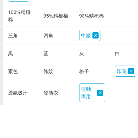
100%精梳
95%精梳棉
93%精梳棉
棉
三角
四角
中腰
黑
藍
灰
白
素色
條紋
格子
印花
運動
透氣吸汗
發熱衣
專用