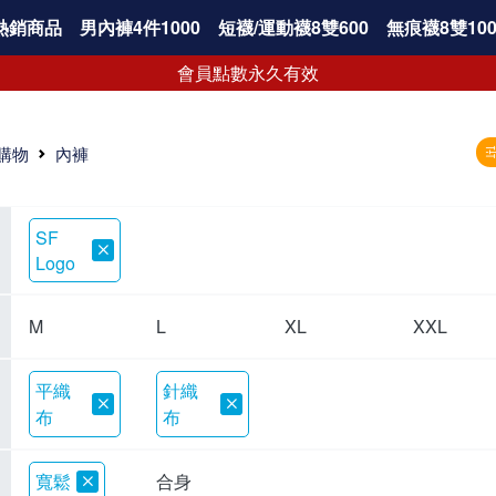
熱銷商品
男內褲4件1000
短襪/運動襪8雙600
無痕襪8雙100
會員點數永久有效
購物
內褲
SF
Logo
M
L
XL
XXL
平織
針織
布
布
寬鬆
合身