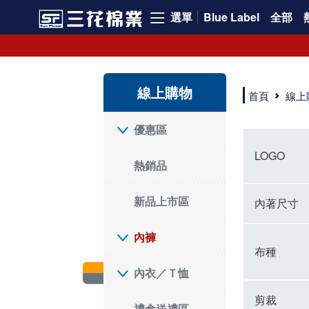
選單
Blue Label
全部
內褲、平口褲、純棉內褲，50年優質棉製造，品質保證安心!
寬鬆立體剪裁純棉內褲、平口褲，雙層門襟設計，舒適不走光，在家可當短褲穿，一件抵兩件，超高CP值。
資深打版師打造五片式專利剪裁，行動自如不卡卡，舒適美感兼具，高品質平價好穿。買三花內褲對身體最好!
線上購物
選擇內褲、平口褲、純棉內褲首重品質。舒適、透氣的內褲、平口褲、純棉內褲能影響健康，須謹慎挑選。三花內褲透氣不悶，值得信賴！
首頁
線上
三花內褲、平口褲、純棉內褲50年來持續升級，符合人體工學設計，柔軟無勒痕的鬆緊帶。三花內褲是肌膚好友，口碑熱銷！
選擇內褲首重品質。三花內褲50年來不斷升級，證明其卓越品質。符合人體工學剪裁，柔軟無痕鬆緊帶，是必買首選。兼具品質與外型，與肌膚零感接觸，穿著舒適，看來有質感。三花內褲設計獨特，質料優良，專業剪裁，呵護肌膚。新鮮高品質棉材製成，多款選擇，耐洗耐穿，三花內褲絕對首選。
"內褲購買及使用經驗網友來信分享 近年來，我經常在大型連鎖賣場如佳瑪、美華泰等地看到三花內褲的展示。最近一兩年，甚至百貨公司及街頭店鋪都開始大量出現三花專櫃或專賣店。我猜測，這應該是三花在營運策略上的調整，才使得這些改變成為現實。 本來，三花內褲一直是消費者選購內褲時的熱門選項之一。內褲櫃點的增多使我更加注意到這個品牌，因此我在選購內褲時，特意多研究了一下三花內褲的設計。 先從內褲外層包裝談起，有些內褲有PP袋包裝，有些則沒有。雖然這是一件小事，但我發現朋友們中有人會介意內褲包裝沒有PP袋。他們認為沒有PP袋會使包裝不夠精美。對我來說，有PP袋確實能提升包裝的精緻度，但內褲不裝PP袋其實也算是環保。所以，這就看每個人對內褲包裝的需求和感受了。 每次購買內褲時，我都會特別帶一件五片式剪裁的內褲。三花的平口內褲被稱為全國第一件五片式剪裁內褲，這話應該不是隨便說說的，畢竟三花是一個擁有超過50年歷史的老品牌，專注於研發和改良內褲。當初，我覺得這種設計有些花俏，只是圖個新鮮買來試試，結果發現內褲多一片真的有其優勢，尤其是減少了內褲卡屁的次數。雖然這個狀況不可能完全消失，但大大增加了穿著的舒適度。 三花內褲的價格也在我能接受的範圍內，因此它逐漸成為我的心頭好。此外，內褲選購時的另一個重要因素是鬆緊帶。看內褲是否舊了，第一眼通常看鬆緊帶。故意或不小心露出內褲褲頭的時候，印象分數也是由鬆緊帶決定的。 很多內褲品牌強調鬆緊帶的造型及花樣，這類內褲非常適合一些特殊場合，如單身聯誼或約會時穿著，能夠加分不少。日常使用的內褲則建議選擇鬆緊帶不易鬆垮的，花樣其次。三花特別強調內褲鬆緊帶的耐洗度，而其他品牌鮮少提及這一點。 分場合選擇內褲是我的習慣。特殊場合內褲要講究一點，但平日則需要選擇鬆緊帶有保障的內褲。畢竟，內褲是每天陪伴我們超過12個小時的衣物，找到適合自己且耐洗耐穿高CP值的內褲才是最明智的選擇。 內褲畢竟是消耗品，定期更換非常重要。如果內褲沾染到髒污或處於潮濕的環境，就不應該撐太久。這是因為內褲長期接觸身體的重要部位，所以選擇和保養都要謹慎。 以上是我個人的內褲使用分享，並非業配，不代表任何人的立場。內褲還是要以自身體驗最為準確。希望大家都能找到適合自己的內褲，並多多支持台灣品牌。"
優惠區
LOGO
熱銷品
新品上市區
內著尺寸
內褲
布種
內衣／Ｔ恤
剪裁
禮盒送禮區