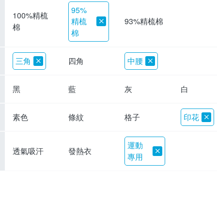
95%
100%精梳
精梳
93%精梳棉
棉
棉
三角
四角
中腰
黑
藍
灰
白
素色
條紋
格子
印花
運動
透氣吸汗
發熱衣
專用