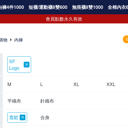
褲4件1000
短襪/運動襪8雙600
無痕襪8雙1000
全棉內衣6
會員點數永久有效
購物
內褲
SF
Logo
M
L
XL
XXL
平織布
針織布
寬鬆
合身