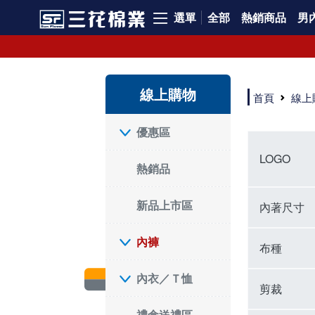
選單
全部
熱銷商品
男內
內褲、平口褲、純棉內褲，50年優質棉製造，品質保證安心!
寬鬆立體剪裁純棉內褲、平口褲，雙層門襟設計，舒適不走光，在家可當短褲穿，一件抵兩件，超高CP值。
資深打版師打造五片式專利剪裁，行動自如不卡卡，舒適美感兼具，高品質平價好穿。買三花內褲對身體最好!
線上購物
選擇內褲、平口褲、純棉內褲首重品質。舒適、透氣的內褲、平口褲、純棉內褲能影響健康，須謹慎挑選。三花內褲透氣不悶，值得信賴！
首頁
線上
三花內褲、平口褲、純棉內褲50年來持續升級，符合人體工學設計，柔軟無勒痕的鬆緊帶。三花內褲是肌膚好友，口碑熱銷！
選擇內褲首重品質。三花內褲50年來不斷升級，證明其卓越品質。符合人體工學剪裁，柔軟無痕鬆緊帶，是必買首選。兼具品質與外型，與肌膚零感接觸，穿著舒適，看來有質感。三花內褲設計獨特，質料優良，專業剪裁，呵護肌膚。新鮮高品質棉材製成，多款選擇，耐洗耐穿，三花內褲絕對首選。
"內褲購買及使用經驗網友來信分享 近年來，我經常在大型連鎖賣場如佳瑪、美華泰等地看到三花內褲的展示。最近一兩年，甚至百貨公司及街頭店鋪都開始大量出現三花專櫃或專賣店。我猜測，這應該是三花在營運策略上的調整，才使得這些改變成為現實。 本來，三花內褲一直是消費者選購內褲時的熱門選項之一。內褲櫃點的增多使我更加注意到這個品牌，因此我在選購內褲時，特意多研究了一下三花內褲的設計。 先從內褲外層包裝談起，有些內褲有PP袋包裝，有些則沒有。雖然這是一件小事，但我發現朋友們中有人會介意內褲包裝沒有PP袋。他們認為沒有PP袋會使包裝不夠精美。對我來說，有PP袋確實能提升包裝的精緻度，但內褲不裝PP袋其實也算是環保。所以，這就看每個人對內褲包裝的需求和感受了。 每次購買內褲時，我都會特別帶一件五片式剪裁的內褲。三花的平口內褲被稱為全國第一件五片式剪裁內褲，這話應該不是隨便說說的，畢竟三花是一個擁有超過50年歷史的老品牌，專注於研發和改良內褲。當初，我覺得這種設計有些花俏，只是圖個新鮮買來試試，結果發現內褲多一片真的有其優勢，尤其是減少了內褲卡屁的次數。雖然這個狀況不可能完全消失，但大大增加了穿著的舒適度。 三花內褲的價格也在我能接受的範圍內，因此它逐漸成為我的心頭好。此外，內褲選購時的另一個重要因素是鬆緊帶。看內褲是否舊了，第一眼通常看鬆緊帶。故意或不小心露出內褲褲頭的時候，印象分數也是由鬆緊帶決定的。 很多內褲品牌強調鬆緊帶的造型及花樣，這類內褲非常適合一些特殊場合，如單身聯誼或約會時穿著，能夠加分不少。日常使用的內褲則建議選擇鬆緊帶不易鬆垮的，花樣其次。三花特別強調內褲鬆緊帶的耐洗度，而其他品牌鮮少提及這一點。 分場合選擇內褲是我的習慣。特殊場合內褲要講究一點，但平日則需要選擇鬆緊帶有保障的內褲。畢竟，內褲是每天陪伴我們超過12個小時的衣物，找到適合自己且耐洗耐穿高CP值的內褲才是最明智的選擇。 內褲畢竟是消耗品，定期更換非常重要。如果內褲沾染到髒污或處於潮濕的環境，就不應該撐太久。這是因為內褲長期接觸身體的重要部位，所以選擇和保養都要謹慎。 以上是我個人的內褲使用分享，並非業配，不代表任何人的立場。內褲還是要以自身體驗最為準確。希望大家都能找到適合自己的內褲，並多多支持台灣品牌。"
優惠區
LOGO
熱銷品
新品上市區
內著尺寸
內褲
布種
內衣／Ｔ恤
剪裁
禮盒送禮區