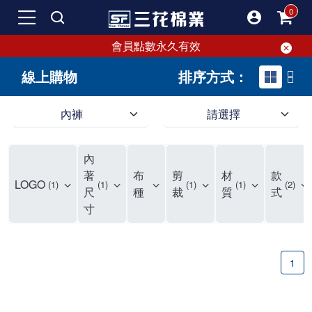
會員點數永久有效
線上購物
排序方式：
內褲
請選擇
內褲、平口褲、純棉內褲，50年優質棉製造，品質保證安心!
寬鬆立體剪裁純棉內褲、平口褲，雙層門襟設計，舒適不走光，在家可當短褲穿，一件抵兩件，超高CP值。
資深打版師打造五片式專利剪裁，行動自如不卡卡，舒適美感兼具，高品質平價好穿。買三花內褲對身體最好!
內
選擇內褲、平口褲、純棉內褲首重品質。舒適、透氣的內褲、平口褲、純棉內褲能影響健康，須謹慎挑選。三花內褲透氣不悶，值得信賴！
三花內褲、平口褲、純棉內褲50年來持續升級，符合人體工學設計，柔軟無勒痕的鬆緊帶。三花內褲是肌膚好友，口碑熱銷！
選擇內褲首重品質。三花內褲50年來不斷升級，證明其卓越品質。符合人體工學剪裁，柔軟無痕鬆緊帶，是必買首選。兼具品質與外型，與肌膚零感接觸，穿著舒適，看來有質感。三花內褲設計獨特，質料優良，專業剪裁，呵護肌膚。新鮮高品質棉材製成，多款選擇，耐洗耐穿，三花內褲絕對首選。
"內褲購買及使用經驗網友來信分享 近年來，我經常在大型連鎖賣場如佳瑪、美華泰等地看到三花內褲的展示。最近一兩年，甚至百貨公司及街頭店鋪都開始大量出現三花專櫃或專賣店。我猜測，這應該是三花在營運策略上的調整，才使得這些改變成為現實。 本來，三花內褲一直是消費者選購內褲時的熱門選項之一。內褲櫃點的增多使我更加注意到這個品牌，因此我在選購內褲時，特意多研究了一下三花內褲的設計。 先從內褲外層包裝談起，有些內褲有PP袋包裝，有些則沒有。雖然這是一件小事，但我發現朋友們中有人會介意內褲包裝沒有PP袋。他們認為沒有PP袋會使包裝不夠精美。對我來說，有PP袋確實能提升包裝的精緻度，但內褲不裝PP袋其實也算是環保。所以，這就看每個人對內褲包裝的需求和感受了。 每次購買內褲時，我都會特別帶一件五片式剪裁的內褲。三花的平口內褲被稱為全國第一件五片式剪裁內褲，這話應該不是隨便說說的，畢竟三花是一個擁有超過50年歷史的老品牌，專注於研發和改良內褲。當初，我覺得這種設計有些花俏，只是圖個新鮮買來試試，結果發現內褲多一片真的有其優勢，尤其是減少了內褲卡屁的次數。雖然這個狀況不可能完全消失，但大大增加了穿著的舒適度。 三花內褲的價格也在我能接受的範圍內，因此它逐漸成為我的心頭好。此外，內褲選購時的另一個重要因素是鬆緊帶。看內褲是否舊了，第一眼通常看鬆緊帶。故意或不小心露出內褲褲頭的時候，印象分數也是由鬆緊帶決定的。 很多內褲品牌強調鬆緊帶的造型及花樣，這類內褲非常適合一些特殊場合，如單身聯誼或約會時穿著，能夠加分不少。日常使用的內褲則建議選擇鬆緊帶不易鬆垮的，花樣其次。三花特別強調內褲鬆緊帶的耐洗度，而其他品牌鮮少提及這一點。 分場合選擇內褲是我的習慣。特殊場合內褲要講究一點，但平日則需要選擇鬆緊帶有保障的內褲。畢竟，內褲是每天陪伴我們超過12個小時的衣物，找到適合自己且耐洗耐穿高CP值的內褲才是最明智的選擇。 內褲畢竟是消耗品，定期更換非常重要。如果內褲沾染到髒污或處於潮濕的環境，就不應該撐太久。這是因為內褲長期接觸身體的重要部位，所以選擇和保養都要謹慎。 以上是我個人的內褲使用分享，並非業配，不代表任何人的立場。內褲還是要以自身體驗最為準確。希望大家都能找到適合自己的內褲，並多多支持台灣品牌。"
著
布
剪
材
款
LOGO
1
1
1
1
2
尺
種
裁
質
式
寸
1