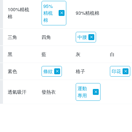
95%
100%精梳
精梳
93%精梳棉
棉
棉
三角
四角
中腰
黑
藍
灰
白
素色
條紋
格子
印花
運動
透氣吸汗
發熱衣
專用