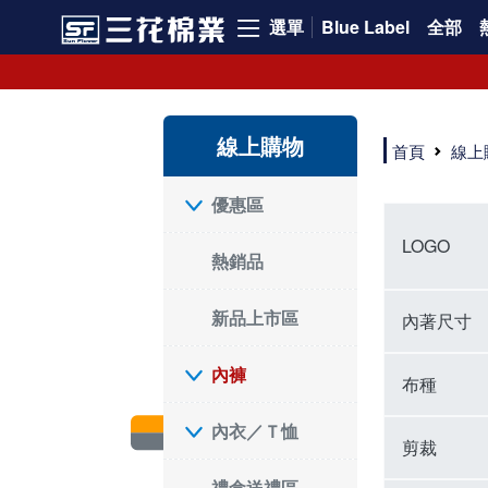
選單
Blue Label
全部
內褲、平口褲、純棉內褲，50年優質棉製造，品質保證安心!
寬鬆立體剪裁純棉內褲、平口褲，雙層門襟設計，舒適不走光，在家可當短褲穿，一件抵兩件，超高CP值。
資深打版師打造五片式專利剪裁，行動自如不卡卡，舒適美感兼具，高品質平價好穿。買三花內褲對身體最好!
線上購物
選擇內褲、平口褲、純棉內褲首重品質。舒適、透氣的內褲、平口褲、純棉內褲能影響健康，須謹慎挑選。三花內褲透氣不悶，值得信賴！
首頁
線上
三花內褲、平口褲、純棉內褲50年來持續升級，符合人體工學設計，柔軟無勒痕的鬆緊帶。三花內褲是肌膚好友，口碑熱銷！
選擇內褲首重品質。三花內褲50年來不斷升級，證明其卓越品質。符合人體工學剪裁，柔軟無痕鬆緊帶，是必買首選。兼具品質與外型，與肌膚零感接觸，穿著舒適，看來有質感。三花內褲設計獨特，質料優良，專業剪裁，呵護肌膚。新鮮高品質棉材製成，多款選擇，耐洗耐穿，三花內褲絕對首選。
"內褲購買及使用經驗網友來信分享 近年來，我經常在大型連鎖賣場如佳瑪、美華泰等地看到三花內褲的展示。最近一兩年，甚至百貨公司及街頭店鋪都開始大量出現三花專櫃或專賣店。我猜測，這應該是三花在營運策略上的調整，才使得這些改變成為現實。 本來，三花內褲一直是消費者選購內褲時的熱門選項之一。內褲櫃點的增多使我更加注意到這個品牌，因此我在選購內褲時，特意多研究了一下三花內褲的設計。 先從內褲外層包裝談起，有些內褲有PP袋包裝，有些則沒有。雖然這是一件小事，但我發現朋友們中有人會介意內褲包裝沒有PP袋。他們認為沒有PP袋會使包裝不夠精美。對我來說，有PP袋確實能提升包裝的精緻度，但內褲不裝PP袋其實也算是環保。所以，這就看每個人對內褲包裝的需求和感受了。 每次購買內褲時，我都會特別帶一件五片式剪裁的內褲。三花的平口內褲被稱為全國第一件五片式剪裁內褲，這話應該不是隨便說說的，畢竟三花是一個擁有超過50年歷史的老品牌，專注於研發和改良內褲。當初，我覺得這種設計有些花俏，只是圖個新鮮買來試試，結果發現內褲多一片真的有其優勢，尤其是減少了內褲卡屁的次數。雖然這個狀況不可能完全消失，但大大增加了穿著的舒適度。 三花內褲的價格也在我能接受的範圍內，因此它逐漸成為我的心頭好。此外，內褲選購時的另一個重要因素是鬆緊帶。看內褲是否舊了，第一眼通常看鬆緊帶。故意或不小心露出內褲褲頭的時候，印象分數也是由鬆緊帶決定的。 很多內褲品牌強調鬆緊帶的造型及花樣，這類內褲非常適合一些特殊場合，如單身聯誼或約會時穿著，能夠加分不少。日常使用的內褲則建議選擇鬆緊帶不易鬆垮的，花樣其次。三花特別強調內褲鬆緊帶的耐洗度，而其他品牌鮮少提及這一點。 分場合選擇內褲是我的習慣。特殊場合內褲要講究一點，但平日則需要選擇鬆緊帶有保障的內褲。畢竟，內褲是每天陪伴我們超過12個小時的衣物，找到適合自己且耐洗耐穿高CP值的內褲才是最明智的選擇。 內褲畢竟是消耗品，定期更換非常重要。如果內褲沾染到髒污或處於潮濕的環境，就不應該撐太久。這是因為內褲長期接觸身體的重要部位，所以選擇和保養都要謹慎。 以上是我個人的內褲使用分享，並非業配，不代表任何人的立場。內褲還是要以自身體驗最為準確。希望大家都能找到適合自己的內褲，並多多支持台灣品牌。"
優惠區
LOGO
熱銷品
新品上市區
內著尺寸
內褲
布種
內衣／Ｔ恤
剪裁
禮盒送禮區