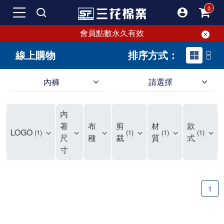
會員點數永久有效
線上購物
排序方式：
內褲
請選擇
內褲、平口褲、純棉內褲，50年優質棉製造，品質保證安心!
寬鬆立體剪裁純棉內褲、平口褲，雙層門襟設計，舒適不走光，在家可當短褲穿，一件抵兩件，超高CP值。
資深打版師打造五片式專利剪裁，行動自如不卡卡，舒適美感兼具，高品質平價好穿。買三花內褲對身體最好!
內
選擇內褲、平口褲、純棉內褲首重品質。舒適、透氣的內褲、平口褲、純棉內褲能影響健康，須謹慎挑選。三花內褲透氣不悶，值得信賴！
三花內褲、平口褲、純棉內褲50年來持續升級，符合人體工學設計，柔軟無勒痕的鬆緊帶。三花內褲是肌膚好友，口碑熱銷！
選擇內褲首重品質。三花內褲50年來不斷升級，證明其卓越品質。符合人體工學剪裁，柔軟無痕鬆緊帶，是必買首選。兼具品質與外型，與肌膚零感接觸，穿著舒適，看來有質感。三花內褲設計獨特，質料優良，專業剪裁，呵護肌膚。新鮮高品質棉材製成，多款選擇，耐洗耐穿，三花內褲絕對首選。
"內褲購買及使用經驗網友來信分享 近年來，我經常在大型連鎖賣場如佳瑪、美華泰等地看到三花內褲的展示。最近一兩年，甚至百貨公司及街頭店鋪都開始大量出現三花專櫃或專賣店。我猜測，這應該是三花在營運策略上的調整，才使得這些改變成為現實。 本來，三花內褲一直是消費者選購內褲時的熱門選項之一。內褲櫃點的增多使我更加注意到這個品牌，因此我在選購內褲時，特意多研究了一下三花內褲的設計。 先從內褲外層包裝談起，有些內褲有PP袋包裝，有些則沒有。雖然這是一件小事，但我發現朋友們中有人會介意內褲包裝沒有PP袋。他們認為沒有PP袋會使包裝不夠精美。對我來說，有PP袋確實能提升包裝的精緻度，但內褲不裝PP袋其實也算是環保。所以，這就看每個人對內褲包裝的需求和感受了。 每次購買內褲時，我都會特別帶一件五片式剪裁的內褲。三花的平口內褲被稱為全國第一件五片式剪裁內褲，這話應該不是隨便說說的，畢竟三花是一個擁有超過50年歷史的老品牌，專注於研發和改良內褲。當初，我覺得這種設計有些花俏，只是圖個新鮮買來試試，結果發現內褲多一片真的有其優勢，尤其是減少了內褲卡屁的次數。雖然這個狀況不可能完全消失，但大大增加了穿著的舒適度。 三花內褲的價格也在我能接受的範圍內，因此它逐漸成為我的心頭好。此外，內褲選購時的另一個重要因素是鬆緊帶。看內褲是否舊了，第一眼通常看鬆緊帶。故意或不小心露出內褲褲頭的時候，印象分數也是由鬆緊帶決定的。 很多內褲品牌強調鬆緊帶的造型及花樣，這類內褲非常適合一些特殊場合，如單身聯誼或約會時穿著，能夠加分不少。日常使用的內褲則建議選擇鬆緊帶不易鬆垮的，花樣其次。三花特別強調內褲鬆緊帶的耐洗度，而其他品牌鮮少提及這一點。 分場合選擇內褲是我的習慣。特殊場合內褲要講究一點，但平日則需要選擇鬆緊帶有保障的內褲。畢竟，內褲是每天陪伴我們超過12個小時的衣物，找到適合自己且耐洗耐穿高CP值的內褲才是最明智的選擇。 內褲畢竟是消耗品，定期更換非常重要。如果內褲沾染到髒污或處於潮濕的環境，就不應該撐太久。這是因為內褲長期接觸身體的重要部位，所以選擇和保養都要謹慎。 以上是我個人的內褲使用分享，並非業配，不代表任何人的立場。內褲還是要以自身體驗最為準確。希望大家都能找到適合自己的內褲，並多多支持台灣品牌。"
著
布
剪
材
款
LOGO
1
1
1
1
尺
種
裁
質
式
寸
1