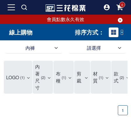
會員點數永久有效
線上購物
排序方式：
內褲
請選擇
內褲、平口褲、純棉內褲，50年優質棉製造，品質保證安心!
寬鬆立體剪裁純棉內褲、平口褲，雙層門襟設計，舒適不走光，在家可當短褲穿，一件抵兩件，超高CP值。
資深打版師打造五片式專利剪裁，行動自如不卡卡，舒適美感兼具，高品質平價好穿。買三花內褲對身體最好!
內
選擇內褲、平口褲、純棉內褲首重品質。舒適、透氣的內褲、平口褲、純棉內褲能影響健康，須謹慎挑選。三花內褲透氣不悶，值得信賴！
三花內褲、平口褲、純棉內褲50年來持續升級，符合人體工學設計，柔軟無勒痕的鬆緊帶。三花內褲是肌膚好友，口碑熱銷！
選擇內褲首重品質。三花內褲50年來不斷升級，證明其卓越品質。符合人體工學剪裁，柔軟無痕鬆緊帶，是必買首選。兼具品質與外型，與肌膚零感接觸，穿著舒適，看來有質感。三花內褲設計獨特，質料優良，專業剪裁，呵護肌膚。新鮮高品質棉材製成，多款選擇，耐洗耐穿，三花內褲絕對首選。
"內褲購買及使用經驗網友來信分享 近年來，我經常在大型連鎖賣場如佳瑪、美華泰等地看到三花內褲的展示。最近一兩年，甚至百貨公司及街頭店鋪都開始大量出現三花專櫃或專賣店。我猜測，這應該是三花在營運策略上的調整，才使得這些改變成為現實。 本來，三花內褲一直是消費者選購內褲時的熱門選項之一。內褲櫃點的增多使我更加注意到這個品牌，因此我在選購內褲時，特意多研究了一下三花內褲的設計。 先從內褲外層包裝談起，有些內褲有PP袋包裝，有些則沒有。雖然這是一件小事，但我發現朋友們中有人會介意內褲包裝沒有PP袋。他們認為沒有PP袋會使包裝不夠精美。對我來說，有PP袋確實能提升包裝的精緻度，但內褲不裝PP袋其實也算是環保。所以，這就看每個人對內褲包裝的需求和感受了。 每次購買內褲時，我都會特別帶一件五片式剪裁的內褲。三花的平口內褲被稱為全國第一件五片式剪裁內褲，這話應該不是隨便說說的，畢竟三花是一個擁有超過50年歷史的老品牌，專注於研發和改良內褲。當初，我覺得這種設計有些花俏，只是圖個新鮮買來試試，結果發現內褲多一片真的有其優勢，尤其是減少了內褲卡屁的次數。雖然這個狀況不可能完全消失，但大大增加了穿著的舒適度。 三花內褲的價格也在我能接受的範圍內，因此它逐漸成為我的心頭好。此外，內褲選購時的另一個重要因素是鬆緊帶。看內褲是否舊了，第一眼通常看鬆緊帶。故意或不小心露出內褲褲頭的時候，印象分數也是由鬆緊帶決定的。 很多內褲品牌強調鬆緊帶的造型及花樣，這類內褲非常適合一些特殊場合，如單身聯誼或約會時穿著，能夠加分不少。日常使用的內褲則建議選擇鬆緊帶不易鬆垮的，花樣其次。三花特別強調內褲鬆緊帶的耐洗度，而其他品牌鮮少提及這一點。 分場合選擇內褲是我的習慣。特殊場合內褲要講究一點，但平日則需要選擇鬆緊帶有保障的內褲。畢竟，內褲是每天陪伴我們超過12個小時的衣物，找到適合自己且耐洗耐穿高CP值的內褲才是最明智的選擇。 內褲畢竟是消耗品，定期更換非常重要。如果內褲沾染到髒污或處於潮濕的環境，就不應該撐太久。這是因為內褲長期接觸身體的重要部位，所以選擇和保養都要謹慎。 以上是我個人的內褲使用分享，並非業配，不代表任何人的立場。內褲還是要以自身體驗最為準確。希望大家都能找到適合自己的內褲，並多多支持台灣品牌。"
著
布
剪
材
款
LOGO
1
2
1
1
2
尺
種
裁
質
式
寸
1