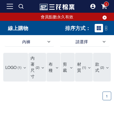
會員點數永久有效
線上購物
排序方式：
內褲
請選擇
內褲、平口褲、純棉內褲，50年優質棉製造，品質保證安心!
寬鬆立體剪裁純棉內褲、平口褲，雙層門襟設計，舒適不走光，在家可當短褲穿，一件抵兩件，超高CP值。
資深打版師打造五片式專利剪裁，行動自如不卡卡，舒適美感兼具，高品質平價好穿。買三花內褲對身體最好!
內
選擇內褲、平口褲、純棉內褲首重品質。舒適、透氣的內褲、平口褲、純棉內褲能影響健康，須謹慎挑選。三花內褲透氣不悶，值得信賴！
三花內褲、平口褲、純棉內褲50年來持續升級，符合人體工學設計，柔軟無勒痕的鬆緊帶。三花內褲是肌膚好友，口碑熱銷！
選擇內褲首重品質。三花內褲50年來不斷升級，證明其卓越品質。符合人體工學剪裁，柔軟無痕鬆緊帶，是必買首選。兼具品質與外型，與肌膚零感接觸，穿著舒適，看來有質感。三花內褲設計獨特，質料優良，專業剪裁，呵護肌膚。新鮮高品質棉材製成，多款選擇，耐洗耐穿，三花內褲絕對首選。
"內褲購買及使用經驗網友來信分享 近年來，我經常在大型連鎖賣場如佳瑪、美華泰等地看到三花內褲的展示。最近一兩年，甚至百貨公司及街頭店鋪都開始大量出現三花專櫃或專賣店。我猜測，這應該是三花在營運策略上的調整，才使得這些改變成為現實。 本來，三花內褲一直是消費者選購內褲時的熱門選項之一。內褲櫃點的增多使我更加注意到這個品牌，因此我在選購內褲時，特意多研究了一下三花內褲的設計。 先從內褲外層包裝談起，有些內褲有PP袋包裝，有些則沒有。雖然這是一件小事，但我發現朋友們中有人會介意內褲包裝沒有PP袋。他們認為沒有PP袋會使包裝不夠精美。對我來說，有PP袋確實能提升包裝的精緻度，但內褲不裝PP袋其實也算是環保。所以，這就看每個人對內褲包裝的需求和感受了。 每次購買內褲時，我都會特別帶一件五片式剪裁的內褲。三花的平口內褲被稱為全國第一件五片式剪裁內褲，這話應該不是隨便說說的，畢竟三花是一個擁有超過50年歷史的老品牌，專注於研發和改良內褲。當初，我覺得這種設計有些花俏，只是圖個新鮮買來試試，結果發現內褲多一片真的有其優勢，尤其是減少了內褲卡屁的次數。雖然這個狀況不可能完全消失，但大大增加了穿著的舒適度。 三花內褲的價格也在我能接受的範圍內，因此它逐漸成為我的心頭好。此外，內褲選購時的另一個重要因素是鬆緊帶。看內褲是否舊了，第一眼通常看鬆緊帶。故意或不小心露出內褲褲頭的時候，印象分數也是由鬆緊帶決定的。 很多內褲品牌強調鬆緊帶的造型及花樣，這類內褲非常適合一些特殊場合，如單身聯誼或約會時穿著，能夠加分不少。日常使用的內褲則建議選擇鬆緊帶不易鬆垮的，花樣其次。三花特別強調內褲鬆緊帶的耐洗度，而其他品牌鮮少提及這一點。 分場合選擇內褲是我的習慣。特殊場合內褲要講究一點，但平日則需要選擇鬆緊帶有保障的內褲。畢竟，內褲是每天陪伴我們超過12個小時的衣物，找到適合自己且耐洗耐穿高CP值的內褲才是最明智的選擇。 內褲畢竟是消耗品，定期更換非常重要。如果內褲沾染到髒污或處於潮濕的環境，就不應該撐太久。這是因為內褲長期接觸身體的重要部位，所以選擇和保養都要謹慎。 以上是我個人的內褲使用分享，並非業配，不代表任何人的立場。內褲還是要以自身體驗最為準確。希望大家都能找到適合自己的內褲，並多多支持台灣品牌。"
著
布
剪
材
款
LOGO
1
2
1
2
尺
種
裁
質
式
寸
1