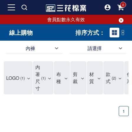
會員點數永久有效
線上購物
排序方式：
內褲
請選擇
內褲、平口褲、純棉內褲，50年優質棉製造，品質保證安心!
寬鬆立體剪裁純棉內褲、平口褲，雙層門襟設計，舒適不走光，在家可當短褲穿，一件抵兩件，超高CP值。
資深打版師打造五片式專利剪裁，行動自如不卡卡，舒適美感兼具，高品質平價好穿。買三花內褲對身體最好!
內
選擇內褲、平口褲、純棉內褲首重品質。舒適、透氣的內褲、平口褲、純棉內褲能影響健康，須謹慎挑選。三花內褲透氣不悶，值得信賴！
三花內褲、平口褲、純棉內褲50年來持續升級，符合人體工學設計，柔軟無勒痕的鬆緊帶。三花內褲是肌膚好友，口碑熱銷！
選擇內褲首重品質。三花內褲50年來不斷升級，證明其卓越品質。符合人體工學剪裁，柔軟無痕鬆緊帶，是必買首選。兼具品質與外型，與肌膚零感接觸，穿著舒適，看來有質感。三花內褲設計獨特，質料優良，專業剪裁，呵護肌膚。新鮮高品質棉材製成，多款選擇，耐洗耐穿，三花內褲絕對首選。
"內褲購買及使用經驗網友來信分享 近年來，我經常在大型連鎖賣場如佳瑪、美華泰等地看到三花內褲的展示。最近一兩年，甚至百貨公司及街頭店鋪都開始大量出現三花專櫃或專賣店。我猜測，這應該是三花在營運策略上的調整，才使得這些改變成為現實。 本來，三花內褲一直是消費者選購內褲時的熱門選項之一。內褲櫃點的增多使我更加注意到這個品牌，因此我在選購內褲時，特意多研究了一下三花內褲的設計。 先從內褲外層包裝談起，有些內褲有PP袋包裝，有些則沒有。雖然這是一件小事，但我發現朋友們中有人會介意內褲包裝沒有PP袋。他們認為沒有PP袋會使包裝不夠精美。對我來說，有PP袋確實能提升包裝的精緻度，但內褲不裝PP袋其實也算是環保。所以，這就看每個人對內褲包裝的需求和感受了。 每次購買內褲時，我都會特別帶一件五片式剪裁的內褲。三花的平口內褲被稱為全國第一件五片式剪裁內褲，這話應該不是隨便說說的，畢竟三花是一個擁有超過50年歷史的老品牌，專注於研發和改良內褲。當初，我覺得這種設計有些花俏，只是圖個新鮮買來試試，結果發現內褲多一片真的有其優勢，尤其是減少了內褲卡屁的次數。雖然這個狀況不可能完全消失，但大大增加了穿著的舒適度。 三花內褲的價格也在我能接受的範圍內，因此它逐漸成為我的心頭好。此外，內褲選購時的另一個重要因素是鬆緊帶。看內褲是否舊了，第一眼通常看鬆緊帶。故意或不小心露出內褲褲頭的時候，印象分數也是由鬆緊帶決定的。 很多內褲品牌強調鬆緊帶的造型及花樣，這類內褲非常適合一些特殊場合，如單身聯誼或約會時穿著，能夠加分不少。日常使用的內褲則建議選擇鬆緊帶不易鬆垮的，花樣其次。三花特別強調內褲鬆緊帶的耐洗度，而其他品牌鮮少提及這一點。 分場合選擇內褲是我的習慣。特殊場合內褲要講究一點，但平日則需要選擇鬆緊帶有保障的內褲。畢竟，內褲是每天陪伴我們超過12個小時的衣物，找到適合自己且耐洗耐穿高CP值的內褲才是最明智的選擇。 內褲畢竟是消耗品，定期更換非常重要。如果內褲沾染到髒污或處於潮濕的環境，就不應該撐太久。這是因為內褲長期接觸身體的重要部位，所以選擇和保養都要謹慎。 以上是我個人的內褲使用分享，並非業配，不代表任何人的立場。內褲還是要以自身體驗最為準確。希望大家都能找到適合自己的內褲，並多多支持台灣品牌。"
著
布
剪
材
款
色
LOGO
1
1
2
尺
種
裁
質
式
系
寸
1