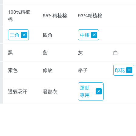
100%精梳
95%精梳棉
93%精梳棉
棉
三角
四角
中腰
黑
藍
灰
白
素色
條紋
格子
印花
運動
透氣吸汗
發熱衣
專用