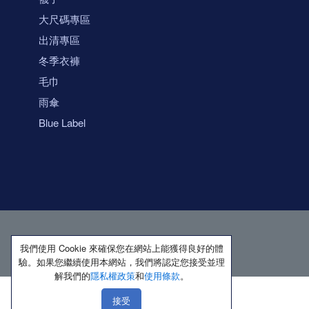
大尺碼專區
出清專區
冬季衣褲
毛巾
雨傘
Blue Label
我們使用 Cookie 來確保您在網站上能獲得良好的體
驗。如果您繼續使用本網站，我們將認定您接受並理
解我們的
隱私權政策
和
使用條款
。
接受
著作權所有 保留一切權利