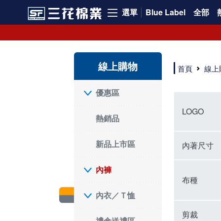
選單
Blue Label
全部
內褲、平口褲、純棉內褲，50年優質棉製造，品質保證安心!
寬鬆立體剪裁純棉內褲、平口褲，雙層門襟設計，舒適不走光，在家可當短褲穿，一件抵兩件，超高CP值。
資深打版師打造五片式專利剪裁，行動自如不卡卡，舒適美感兼具，高品質平價好穿。買三花內褲對身體最好!
線上購物
選擇內褲、平口褲、純棉內褲首重品質。舒適、透氣的內褲、平口褲、純棉內褲能影響健康，須謹慎挑選。三花內褲透氣不悶，值得信賴！
首頁
線上
三花內褲、平口褲、純棉內褲50年來持續升級，符合人體工學設計，柔軟無勒痕的鬆緊帶。三花內褲是肌膚好友，口碑熱銷！
選擇內褲首重品質。三花內褲50年來不斷升級，證明其卓越品質。符合人體工學剪裁，柔軟無痕鬆緊帶，是必買首選。兼具品質與外型，與肌膚零感接觸，穿著舒適，看來有質感。三花內褲設計獨特，質料優良，專業剪裁，呵護肌膚。新鮮高品質棉材製成，多款選擇，耐洗耐穿，三花內褲絕對首選。
"內褲購買及使用經驗網友來信分享 近年來，我經常在大型連鎖賣場如佳瑪、美華泰等地看到三花內褲的展示。最近一兩年，甚至百貨公司及街頭店鋪都開始大量出現三花專櫃或專賣店。我猜測，這應該是三花在營運策略上的調整，才使得這些改變成為現實。 本來，三花內褲一直是消費者選購內褲時的熱門選項之一。內褲櫃點的增多使我更加注意到這個品牌，因此我在選購內褲時，特意多研究了一下三花內褲的設計。 先從內褲外層包裝談起，有些內褲有PP袋包裝，有些則沒有。雖然這是一件小事，但我發現朋友們中有人會介意內褲包裝沒有PP袋。他們認為沒有PP袋會使包裝不夠精美。對我來說，有PP袋確實能提升包裝的精緻度，但內褲不裝PP袋其實也算是環保。所以，這就看每個人對內褲包裝的需求和感受了。 每次購買內褲時，我都會特別帶一件五片式剪裁的內褲。三花的平口內褲被稱為全國第一件五片式剪裁內褲，這話應該不是隨便說說的，畢竟三花是一個擁有超過50年歷史的老品牌，專注於研發和改良內褲。當初，我覺得這種設計有些花俏，只是圖個新鮮買來試試，結果發現內褲多一片真的有其優勢，尤其是減少了內褲卡屁的次數。雖然這個狀況不可能完全消失，但大大增加了穿著的舒適度。 三花內褲的價格也在我能接受的範圍內，因此它逐漸成為我的心頭好。此外，內褲選購時的另一個重要因素是鬆緊帶。看內褲是否舊了，第一眼通常看鬆緊帶。故意或不小心露出內褲褲頭的時候，印象分數也是由鬆緊帶決定的。 很多內褲品牌強調鬆緊帶的造型及花樣，這類內褲非常適合一些特殊場合，如單身聯誼或約會時穿著，能夠加分不少。日常使用的內褲則建議選擇鬆緊帶不易鬆垮的，花樣其次。三花特別強調內褲鬆緊帶的耐洗度，而其他品牌鮮少提及這一點。 分場合選擇內褲是我的習慣。特殊場合內褲要講究一點，但平日則需要選擇鬆緊帶有保障的內褲。畢竟，內褲是每天陪伴我們超過12個小時的衣物，找到適合自己且耐洗耐穿高CP值的內褲才是最明智的選擇。 內褲畢竟是消耗品，定期更換非常重要。如果內褲沾染到髒污或處於潮濕的環境，就不應該撐太久。這是因為內褲長期接觸身體的重要部位，所以選擇和保養都要謹慎。 以上是我個人的內褲使用分享，並非業配，不代表任何人的立場。內褲還是要以自身體驗最為準確。希望大家都能找到適合自己的內褲，並多多支持台灣品牌。"
優惠區
LOGO
熱銷品
新品上市區
內著尺寸
內褲
布種
內衣／Ｔ恤
剪裁
禮盒送禮區