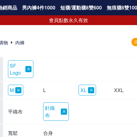
熱銷商品
男內褲4件1000
短襪/運動襪8雙600
無痕襪8雙100
會員點數永久有效
購物
內褲
SF
Logo
M
L
XL
XXL
針織
平織布
布
寬鬆
合身