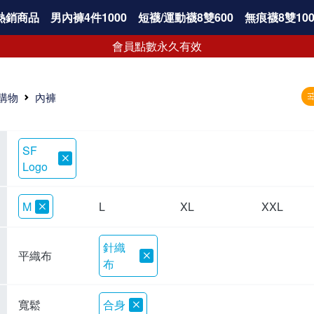
熱銷商品
男內褲4件1000
短襪/運動襪8雙600
無痕襪8雙100
會員點數永久有效
購物
內褲
SF
Logo
M
L
XL
XXL
針織
平織布
布
寬鬆
合身