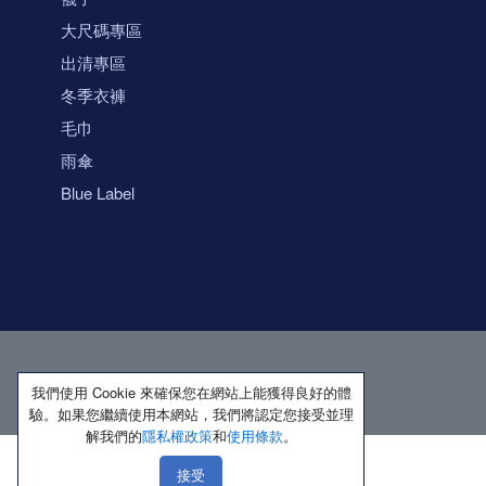
大尺碼專區
出清專區
冬季衣褲
毛巾
雨傘
Blue Label
我們使用 Cookie 來確保您在網站上能獲得良好的體
驗。如果您繼續使用本網站，我們將認定您接受並理
解我們的
隱私權政策
和
使用條款
。
接受
著作權所有 保留一切權利