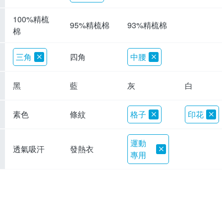
100%精梳
95%精梳棉
93%精梳棉
棉
三角
四角
中腰
黑
藍
灰
白
素色
條紋
格子
印花
運動
透氣吸汗
發熱衣
專用