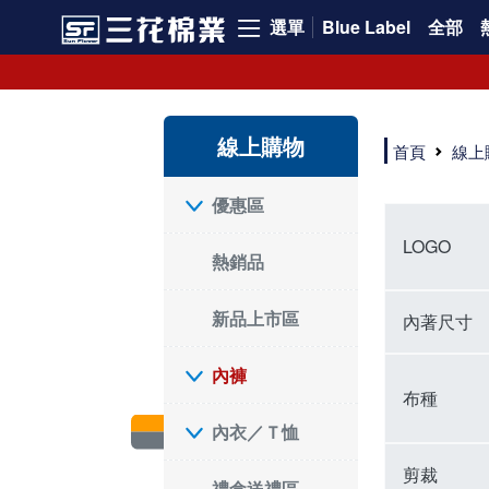
選單
Blue Label
全部
內褲、平口褲、純棉內褲，50年優質棉製造，品質保證安心!
寬鬆立體剪裁純棉內褲、平口褲，雙層門襟設計，舒適不走光，在家可當短褲穿，一件抵兩件，超高CP值。
資深打版師打造五片式專利剪裁，行動自如不卡卡，舒適美感兼具，高品質平價好穿。買三花內褲對身體最好!
線上購物
選擇內褲、平口褲、純棉內褲首重品質。舒適、透氣的內褲、平口褲、純棉內褲能影響健康，須謹慎挑選。三花內褲透氣不悶，值得信賴！
首頁
線上
三花內褲、平口褲、純棉內褲50年來持續升級，符合人體工學設計，柔軟無勒痕的鬆緊帶。三花內褲是肌膚好友，口碑熱銷！
選擇內褲首重品質。三花內褲50年來不斷升級，證明其卓越品質。符合人體工學剪裁，柔軟無痕鬆緊帶，是必買首選。兼具品質與外型，與肌膚零感接觸，穿著舒適，看來有質感。三花內褲設計獨特，質料優良，專業剪裁，呵護肌膚。新鮮高品質棉材製成，多款選擇，耐洗耐穿，三花內褲絕對首選。
"內褲購買及使用經驗網友來信分享 近年來，我經常在大型連鎖賣場如佳瑪、美華泰等地看到三花內褲的展示。最近一兩年，甚至百貨公司及街頭店鋪都開始大量出現三花專櫃或專賣店。我猜測，這應該是三花在營運策略上的調整，才使得這些改變成為現實。 本來，三花內褲一直是消費者選購內褲時的熱門選項之一。內褲櫃點的增多使我更加注意到這個品牌，因此我在選購內褲時，特意多研究了一下三花內褲的設計。 先從內褲外層包裝談起，有些內褲有PP袋包裝，有些則沒有。雖然這是一件小事，但我發現朋友們中有人會介意內褲包裝沒有PP袋。他們認為沒有PP袋會使包裝不夠精美。對我來說，有PP袋確實能提升包裝的精緻度，但內褲不裝PP袋其實也算是環保。所以，這就看每個人對內褲包裝的需求和感受了。 每次購買內褲時，我都會特別帶一件五片式剪裁的內褲。三花的平口內褲被稱為全國第一件五片式剪裁內褲，這話應該不是隨便說說的，畢竟三花是一個擁有超過50年歷史的老品牌，專注於研發和改良內褲。當初，我覺得這種設計有些花俏，只是圖個新鮮買來試試，結果發現內褲多一片真的有其優勢，尤其是減少了內褲卡屁的次數。雖然這個狀況不可能完全消失，但大大增加了穿著的舒適度。 三花內褲的價格也在我能接受的範圍內，因此它逐漸成為我的心頭好。此外，內褲選購時的另一個重要因素是鬆緊帶。看內褲是否舊了，第一眼通常看鬆緊帶。故意或不小心露出內褲褲頭的時候，印象分數也是由鬆緊帶決定的。 很多內褲品牌強調鬆緊帶的造型及花樣，這類內褲非常適合一些特殊場合，如單身聯誼或約會時穿著，能夠加分不少。日常使用的內褲則建議選擇鬆緊帶不易鬆垮的，花樣其次。三花特別強調內褲鬆緊帶的耐洗度，而其他品牌鮮少提及這一點。 分場合選擇內褲是我的習慣。特殊場合內褲要講究一點，但平日則需要選擇鬆緊帶有保障的內褲。畢竟，內褲是每天陪伴我們超過12個小時的衣物，找到適合自己且耐洗耐穿高CP值的內褲才是最明智的選擇。 內褲畢竟是消耗品，定期更換非常重要。如果內褲沾染到髒污或處於潮濕的環境，就不應該撐太久。這是因為內褲長期接觸身體的重要部位，所以選擇和保養都要謹慎。 以上是我個人的內褲使用分享，並非業配，不代表任何人的立場。內褲還是要以自身體驗最為準確。希望大家都能找到適合自己的內褲，並多多支持台灣品牌。"
優惠區
LOGO
熱銷品
新品上市區
內著尺寸
內褲
布種
內衣／Ｔ恤
剪裁
禮盒送禮區