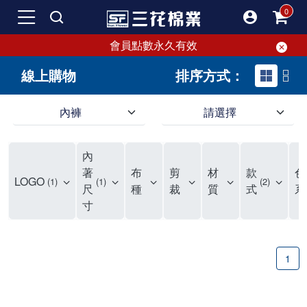
會員點數永久有效
線上購物
排序方式：
內褲
請選擇
內褲、平口褲、純棉內褲，50年優質棉製造，品質保證安心!
寬鬆立體剪裁純棉內褲、平口褲，雙層門襟設計，舒適不走光，在家可當短褲穿，一件抵兩件，超高CP值。
資深打版師打造五片式專利剪裁，行動自如不卡卡，舒適美感兼具，高品質平價好穿。買三花內褲對身體最好!
內
選擇內褲、平口褲、純棉內褲首重品質。舒適、透氣的內褲、平口褲、純棉內褲能影響健康，須謹慎挑選。三花內褲透氣不悶，值得信賴！
三花內褲、平口褲、純棉內褲50年來持續升級，符合人體工學設計，柔軟無勒痕的鬆緊帶。三花內褲是肌膚好友，口碑熱銷！
選擇內褲首重品質。三花內褲50年來不斷升級，證明其卓越品質。符合人體工學剪裁，柔軟無痕鬆緊帶，是必買首選。兼具品質與外型，與肌膚零感接觸，穿著舒適，看來有質感。三花內褲設計獨特，質料優良，專業剪裁，呵護肌膚。新鮮高品質棉材製成，多款選擇，耐洗耐穿，三花內褲絕對首選。
"內褲購買及使用經驗網友來信分享 近年來，我經常在大型連鎖賣場如佳瑪、美華泰等地看到三花內褲的展示。最近一兩年，甚至百貨公司及街頭店鋪都開始大量出現三花專櫃或專賣店。我猜測，這應該是三花在營運策略上的調整，才使得這些改變成為現實。 本來，三花內褲一直是消費者選購內褲時的熱門選項之一。內褲櫃點的增多使我更加注意到這個品牌，因此我在選購內褲時，特意多研究了一下三花內褲的設計。 先從內褲外層包裝談起，有些內褲有PP袋包裝，有些則沒有。雖然這是一件小事，但我發現朋友們中有人會介意內褲包裝沒有PP袋。他們認為沒有PP袋會使包裝不夠精美。對我來說，有PP袋確實能提升包裝的精緻度，但內褲不裝PP袋其實也算是環保。所以，這就看每個人對內褲包裝的需求和感受了。 每次購買內褲時，我都會特別帶一件五片式剪裁的內褲。三花的平口內褲被稱為全國第一件五片式剪裁內褲，這話應該不是隨便說說的，畢竟三花是一個擁有超過50年歷史的老品牌，專注於研發和改良內褲。當初，我覺得這種設計有些花俏，只是圖個新鮮買來試試，結果發現內褲多一片真的有其優勢，尤其是減少了內褲卡屁的次數。雖然這個狀況不可能完全消失，但大大增加了穿著的舒適度。 三花內褲的價格也在我能接受的範圍內，因此它逐漸成為我的心頭好。此外，內褲選購時的另一個重要因素是鬆緊帶。看內褲是否舊了，第一眼通常看鬆緊帶。故意或不小心露出內褲褲頭的時候，印象分數也是由鬆緊帶決定的。 很多內褲品牌強調鬆緊帶的造型及花樣，這類內褲非常適合一些特殊場合，如單身聯誼或約會時穿著，能夠加分不少。日常使用的內褲則建議選擇鬆緊帶不易鬆垮的，花樣其次。三花特別強調內褲鬆緊帶的耐洗度，而其他品牌鮮少提及這一點。 分場合選擇內褲是我的習慣。特殊場合內褲要講究一點，但平日則需要選擇鬆緊帶有保障的內褲。畢竟，內褲是每天陪伴我們超過12個小時的衣物，找到適合自己且耐洗耐穿高CP值的內褲才是最明智的選擇。 內褲畢竟是消耗品，定期更換非常重要。如果內褲沾染到髒污或處於潮濕的環境，就不應該撐太久。這是因為內褲長期接觸身體的重要部位，所以選擇和保養都要謹慎。 以上是我個人的內褲使用分享，並非業配，不代表任何人的立場。內褲還是要以自身體驗最為準確。希望大家都能找到適合自己的內褲，並多多支持台灣品牌。"
著
布
剪
材
款
色
LOGO
1
1
2
尺
種
裁
質
式
系
寸
1