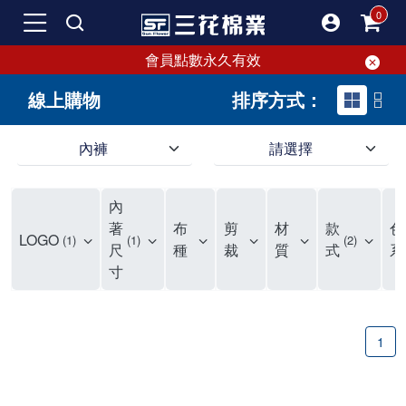
會員點數永久有效
線上購物
排序方式：
內褲
請選擇
內褲、平口褲、純棉內褲，50年優質棉製造，品質保證安心!
寬鬆立體剪裁純棉內褲、平口褲，雙層門襟設計，舒適不走光，在家可當短褲穿，一件抵兩件，超高CP值。
資深打版師打造五片式專利剪裁，行動自如不卡卡，舒適美感兼具，高品質平價好穿。買三花內褲對身體最好!
內
選擇內褲、平口褲、純棉內褲首重品質。舒適、透氣的內褲、平口褲、純棉內褲能影響健康，須謹慎挑選。三花內褲透氣不悶，值得信賴！
三花內褲、平口褲、純棉內褲50年來持續升級，符合人體工學設計，柔軟無勒痕的鬆緊帶。三花內褲是肌膚好友，口碑熱銷！
選擇內褲首重品質。三花內褲50年來不斷升級，證明其卓越品質。符合人體工學剪裁，柔軟無痕鬆緊帶，是必買首選。兼具品質與外型，與肌膚零感接觸，穿著舒適，看來有質感。三花內褲設計獨特，質料優良，專業剪裁，呵護肌膚。新鮮高品質棉材製成，多款選擇，耐洗耐穿，三花內褲絕對首選。
"內褲購買及使用經驗網友來信分享 近年來，我經常在大型連鎖賣場如佳瑪、美華泰等地看到三花內褲的展示。最近一兩年，甚至百貨公司及街頭店鋪都開始大量出現三花專櫃或專賣店。我猜測，這應該是三花在營運策略上的調整，才使得這些改變成為現實。 本來，三花內褲一直是消費者選購內褲時的熱門選項之一。內褲櫃點的增多使我更加注意到這個品牌，因此我在選購內褲時，特意多研究了一下三花內褲的設計。 先從內褲外層包裝談起，有些內褲有PP袋包裝，有些則沒有。雖然這是一件小事，但我發現朋友們中有人會介意內褲包裝沒有PP袋。他們認為沒有PP袋會使包裝不夠精美。對我來說，有PP袋確實能提升包裝的精緻度，但內褲不裝PP袋其實也算是環保。所以，這就看每個人對內褲包裝的需求和感受了。 每次購買內褲時，我都會特別帶一件五片式剪裁的內褲。三花的平口內褲被稱為全國第一件五片式剪裁內褲，這話應該不是隨便說說的，畢竟三花是一個擁有超過50年歷史的老品牌，專注於研發和改良內褲。當初，我覺得這種設計有些花俏，只是圖個新鮮買來試試，結果發現內褲多一片真的有其優勢，尤其是減少了內褲卡屁的次數。雖然這個狀況不可能完全消失，但大大增加了穿著的舒適度。 三花內褲的價格也在我能接受的範圍內，因此它逐漸成為我的心頭好。此外，內褲選購時的另一個重要因素是鬆緊帶。看內褲是否舊了，第一眼通常看鬆緊帶。故意或不小心露出內褲褲頭的時候，印象分數也是由鬆緊帶決定的。 很多內褲品牌強調鬆緊帶的造型及花樣，這類內褲非常適合一些特殊場合，如單身聯誼或約會時穿著，能夠加分不少。日常使用的內褲則建議選擇鬆緊帶不易鬆垮的，花樣其次。三花特別強調內褲鬆緊帶的耐洗度，而其他品牌鮮少提及這一點。 分場合選擇內褲是我的習慣。特殊場合內褲要講究一點，但平日則需要選擇鬆緊帶有保障的內褲。畢竟，內褲是每天陪伴我們超過12個小時的衣物，找到適合自己且耐洗耐穿高CP值的內褲才是最明智的選擇。 內褲畢竟是消耗品，定期更換非常重要。如果內褲沾染到髒污或處於潮濕的環境，就不應該撐太久。這是因為內褲長期接觸身體的重要部位，所以選擇和保養都要謹慎。 以上是我個人的內褲使用分享，並非業配，不代表任何人的立場。內褲還是要以自身體驗最為準確。希望大家都能找到適合自己的內褲，並多多支持台灣品牌。"
著
布
剪
材
款
色
LOGO
1
1
2
尺
種
裁
質
式
系
寸
1