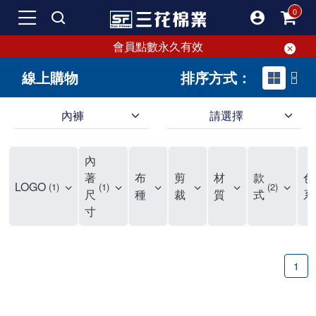
會員點數永久有效
線上購物
排序方式：
內褲
請選擇
內褲、平口褲、純棉內褲，50年優質棉製造，品質保證安心!
寬鬆立體剪裁純棉內褲、平口褲，雙層門襟設計，舒適不走光，在家可當短褲穿，一件抵兩件，超高CP值。
資深打版師打造五片式專利剪裁，行動自如不卡卡，舒適美感兼具，高品質平價好穿。買三花內褲對身體最好!
內
選擇內褲、平口褲、純棉內褲首重品質。舒適、透氣的內褲、平口褲、純棉內褲能影響健康，須謹慎挑選。三花內褲透氣不悶，值得信賴！
三花內褲、平口褲、純棉內褲50年來持續升級，符合人體工學設計，柔軟無勒痕的鬆緊帶。三花內褲是肌膚好友，口碑熱銷！
選擇內褲首重品質。三花內褲50年來不斷升級，證明其卓越品質。符合人體工學剪裁，柔軟無痕鬆緊帶，是必買首選。兼具品質與外型，與肌膚零感接觸，穿著舒適，看來有質感。三花內褲設計獨特，質料優良，專業剪裁，呵護肌膚。新鮮高品質棉材製成，多款選擇，耐洗耐穿，三花內褲絕對首選。
"內褲購買及使用經驗網友來信分享 近年來，我經常在大型連鎖賣場如佳瑪、美華泰等地看到三花內褲的展示。最近一兩年，甚至百貨公司及街頭店鋪都開始大量出現三花專櫃或專賣店。我猜測，這應該是三花在營運策略上的調整，才使得這些改變成為現實。 本來，三花內褲一直是消費者選購內褲時的熱門選項之一。內褲櫃點的增多使我更加注意到這個品牌，因此我在選購內褲時，特意多研究了一下三花內褲的設計。 先從內褲外層包裝談起，有些內褲有PP袋包裝，有些則沒有。雖然這是一件小事，但我發現朋友們中有人會介意內褲包裝沒有PP袋。他們認為沒有PP袋會使包裝不夠精美。對我來說，有PP袋確實能提升包裝的精緻度，但內褲不裝PP袋其實也算是環保。所以，這就看每個人對內褲包裝的需求和感受了。 每次購買內褲時，我都會特別帶一件五片式剪裁的內褲。三花的平口內褲被稱為全國第一件五片式剪裁內褲，這話應該不是隨便說說的，畢竟三花是一個擁有超過50年歷史的老品牌，專注於研發和改良內褲。當初，我覺得這種設計有些花俏，只是圖個新鮮買來試試，結果發現內褲多一片真的有其優勢，尤其是減少了內褲卡屁的次數。雖然這個狀況不可能完全消失，但大大增加了穿著的舒適度。 三花內褲的價格也在我能接受的範圍內，因此它逐漸成為我的心頭好。此外，內褲選購時的另一個重要因素是鬆緊帶。看內褲是否舊了，第一眼通常看鬆緊帶。故意或不小心露出內褲褲頭的時候，印象分數也是由鬆緊帶決定的。 很多內褲品牌強調鬆緊帶的造型及花樣，這類內褲非常適合一些特殊場合，如單身聯誼或約會時穿著，能夠加分不少。日常使用的內褲則建議選擇鬆緊帶不易鬆垮的，花樣其次。三花特別強調內褲鬆緊帶的耐洗度，而其他品牌鮮少提及這一點。 分場合選擇內褲是我的習慣。特殊場合內褲要講究一點，但平日則需要選擇鬆緊帶有保障的內褲。畢竟，內褲是每天陪伴我們超過12個小時的衣物，找到適合自己且耐洗耐穿高CP值的內褲才是最明智的選擇。 內褲畢竟是消耗品，定期更換非常重要。如果內褲沾染到髒污或處於潮濕的環境，就不應該撐太久。這是因為內褲長期接觸身體的重要部位，所以選擇和保養都要謹慎。 以上是我個人的內褲使用分享，並非業配，不代表任何人的立場。內褲還是要以自身體驗最為準確。希望大家都能找到適合自己的內褲，並多多支持台灣品牌。"
著
布
剪
材
款
色
LOGO
1
1
2
尺
種
裁
質
式
系
寸
1