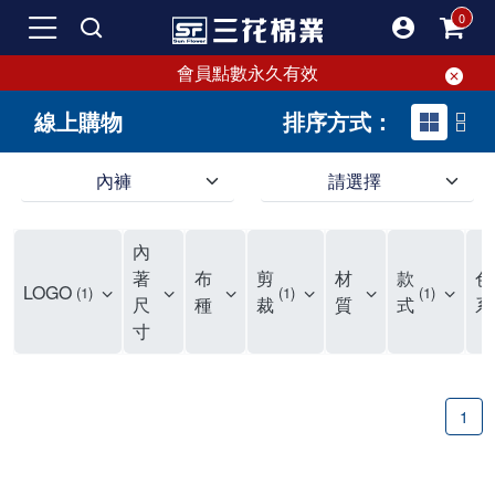
會員點數永久有效
線上購物
排序方式：
內褲
請選擇
內褲、平口褲、純棉內褲，50年優質棉製造，品質保證安心!
寬鬆立體剪裁純棉內褲、平口褲，雙層門襟設計，舒適不走光，在家可當短褲穿，一件抵兩件，超高CP值。
資深打版師打造五片式專利剪裁，行動自如不卡卡，舒適美感兼具，高品質平價好穿。買三花內褲對身體最好!
內
選擇內褲、平口褲、純棉內褲首重品質。舒適、透氣的內褲、平口褲、純棉內褲能影響健康，須謹慎挑選。三花內褲透氣不悶，值得信賴！
三花內褲、平口褲、純棉內褲50年來持續升級，符合人體工學設計，柔軟無勒痕的鬆緊帶。三花內褲是肌膚好友，口碑熱銷！
選擇內褲首重品質。三花內褲50年來不斷升級，證明其卓越品質。符合人體工學剪裁，柔軟無痕鬆緊帶，是必買首選。兼具品質與外型，與肌膚零感接觸，穿著舒適，看來有質感。三花內褲設計獨特，質料優良，專業剪裁，呵護肌膚。新鮮高品質棉材製成，多款選擇，耐洗耐穿，三花內褲絕對首選。
"內褲購買及使用經驗網友來信分享 近年來，我經常在大型連鎖賣場如佳瑪、美華泰等地看到三花內褲的展示。最近一兩年，甚至百貨公司及街頭店鋪都開始大量出現三花專櫃或專賣店。我猜測，這應該是三花在營運策略上的調整，才使得這些改變成為現實。 本來，三花內褲一直是消費者選購內褲時的熱門選項之一。內褲櫃點的增多使我更加注意到這個品牌，因此我在選購內褲時，特意多研究了一下三花內褲的設計。 先從內褲外層包裝談起，有些內褲有PP袋包裝，有些則沒有。雖然這是一件小事，但我發現朋友們中有人會介意內褲包裝沒有PP袋。他們認為沒有PP袋會使包裝不夠精美。對我來說，有PP袋確實能提升包裝的精緻度，但內褲不裝PP袋其實也算是環保。所以，這就看每個人對內褲包裝的需求和感受了。 每次購買內褲時，我都會特別帶一件五片式剪裁的內褲。三花的平口內褲被稱為全國第一件五片式剪裁內褲，這話應該不是隨便說說的，畢竟三花是一個擁有超過50年歷史的老品牌，專注於研發和改良內褲。當初，我覺得這種設計有些花俏，只是圖個新鮮買來試試，結果發現內褲多一片真的有其優勢，尤其是減少了內褲卡屁的次數。雖然這個狀況不可能完全消失，但大大增加了穿著的舒適度。 三花內褲的價格也在我能接受的範圍內，因此它逐漸成為我的心頭好。此外，內褲選購時的另一個重要因素是鬆緊帶。看內褲是否舊了，第一眼通常看鬆緊帶。故意或不小心露出內褲褲頭的時候，印象分數也是由鬆緊帶決定的。 很多內褲品牌強調鬆緊帶的造型及花樣，這類內褲非常適合一些特殊場合，如單身聯誼或約會時穿著，能夠加分不少。日常使用的內褲則建議選擇鬆緊帶不易鬆垮的，花樣其次。三花特別強調內褲鬆緊帶的耐洗度，而其他品牌鮮少提及這一點。 分場合選擇內褲是我的習慣。特殊場合內褲要講究一點，但平日則需要選擇鬆緊帶有保障的內褲。畢竟，內褲是每天陪伴我們超過12個小時的衣物，找到適合自己且耐洗耐穿高CP值的內褲才是最明智的選擇。 內褲畢竟是消耗品，定期更換非常重要。如果內褲沾染到髒污或處於潮濕的環境，就不應該撐太久。這是因為內褲長期接觸身體的重要部位，所以選擇和保養都要謹慎。 以上是我個人的內褲使用分享，並非業配，不代表任何人的立場。內褲還是要以自身體驗最為準確。希望大家都能找到適合自己的內褲，並多多支持台灣品牌。"
著
布
剪
材
款
色
LOGO
1
1
1
尺
種
裁
質
式
系
寸
1