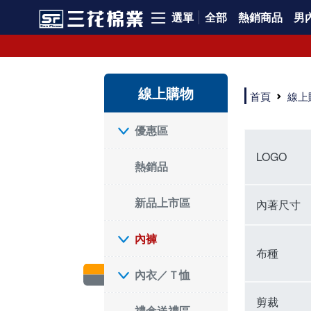
選單
全部
熱銷商品
男內
內褲、平口褲、純棉內褲，50年優質棉製造，品質保證安心!
寬鬆立體剪裁純棉內褲、平口褲，雙層門襟設計，舒適不走光，在家可當短褲穿，一件抵兩件，超高CP值。
資深打版師打造五片式專利剪裁，行動自如不卡卡，舒適美感兼具，高品質平價好穿。買三花內褲對身體最好!
線上購物
選擇內褲、平口褲、純棉內褲首重品質。舒適、透氣的內褲、平口褲、純棉內褲能影響健康，須謹慎挑選。三花內褲透氣不悶，值得信賴！
首頁
線上
三花內褲、平口褲、純棉內褲50年來持續升級，符合人體工學設計，柔軟無勒痕的鬆緊帶。三花內褲是肌膚好友，口碑熱銷！
選擇內褲首重品質。三花內褲50年來不斷升級，證明其卓越品質。符合人體工學剪裁，柔軟無痕鬆緊帶，是必買首選。兼具品質與外型，與肌膚零感接觸，穿著舒適，看來有質感。三花內褲設計獨特，質料優良，專業剪裁，呵護肌膚。新鮮高品質棉材製成，多款選擇，耐洗耐穿，三花內褲絕對首選。
"內褲購買及使用經驗網友來信分享 近年來，我經常在大型連鎖賣場如佳瑪、美華泰等地看到三花內褲的展示。最近一兩年，甚至百貨公司及街頭店鋪都開始大量出現三花專櫃或專賣店。我猜測，這應該是三花在營運策略上的調整，才使得這些改變成為現實。 本來，三花內褲一直是消費者選購內褲時的熱門選項之一。內褲櫃點的增多使我更加注意到這個品牌，因此我在選購內褲時，特意多研究了一下三花內褲的設計。 先從內褲外層包裝談起，有些內褲有PP袋包裝，有些則沒有。雖然這是一件小事，但我發現朋友們中有人會介意內褲包裝沒有PP袋。他們認為沒有PP袋會使包裝不夠精美。對我來說，有PP袋確實能提升包裝的精緻度，但內褲不裝PP袋其實也算是環保。所以，這就看每個人對內褲包裝的需求和感受了。 每次購買內褲時，我都會特別帶一件五片式剪裁的內褲。三花的平口內褲被稱為全國第一件五片式剪裁內褲，這話應該不是隨便說說的，畢竟三花是一個擁有超過50年歷史的老品牌，專注於研發和改良內褲。當初，我覺得這種設計有些花俏，只是圖個新鮮買來試試，結果發現內褲多一片真的有其優勢，尤其是減少了內褲卡屁的次數。雖然這個狀況不可能完全消失，但大大增加了穿著的舒適度。 三花內褲的價格也在我能接受的範圍內，因此它逐漸成為我的心頭好。此外，內褲選購時的另一個重要因素是鬆緊帶。看內褲是否舊了，第一眼通常看鬆緊帶。故意或不小心露出內褲褲頭的時候，印象分數也是由鬆緊帶決定的。 很多內褲品牌強調鬆緊帶的造型及花樣，這類內褲非常適合一些特殊場合，如單身聯誼或約會時穿著，能夠加分不少。日常使用的內褲則建議選擇鬆緊帶不易鬆垮的，花樣其次。三花特別強調內褲鬆緊帶的耐洗度，而其他品牌鮮少提及這一點。 分場合選擇內褲是我的習慣。特殊場合內褲要講究一點，但平日則需要選擇鬆緊帶有保障的內褲。畢竟，內褲是每天陪伴我們超過12個小時的衣物，找到適合自己且耐洗耐穿高CP值的內褲才是最明智的選擇。 內褲畢竟是消耗品，定期更換非常重要。如果內褲沾染到髒污或處於潮濕的環境，就不應該撐太久。這是因為內褲長期接觸身體的重要部位，所以選擇和保養都要謹慎。 以上是我個人的內褲使用分享，並非業配，不代表任何人的立場。內褲還是要以自身體驗最為準確。希望大家都能找到適合自己的內褲，並多多支持台灣品牌。"
優惠區
LOGO
熱銷品
新品上市區
內著尺寸
內褲
布種
內衣／Ｔ恤
剪裁
禮盒送禮區