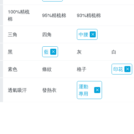
100%精梳
95%精梳棉
93%精梳棉
棉
三角
四角
中腰
黑
藍
灰
白
素色
條紋
格子
印花
運動
透氣吸汗
發熱衣
專用