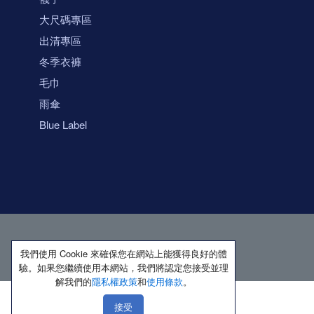
大尺碼專區
出清專區
冬季衣褲
毛巾
雨傘
Blue Label
我們使用 Cookie 來確保您在網站上能獲得良好的體
驗。如果您繼續使用本網站，我們將認定您接受並理
解我們的
隱私權政策
和
使用條款
。
接受
著作權所有 保留一切權利