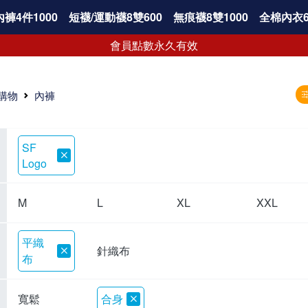
褲4件1000
短襪/運動襪8雙600
無痕襪8雙1000
全棉內衣6
會員點數永久有效
購物
內褲
SF
Logo
M
L
XL
XXL
平織
針織布
布
寬鬆
合身