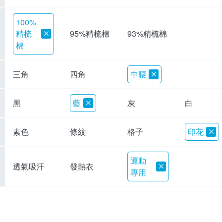
100%
精梳
95%精梳棉
93%精梳棉
棉
三角
四角
中腰
黑
藍
灰
白
素色
條紋
格子
印花
運動
透氣吸汗
發熱衣
專用