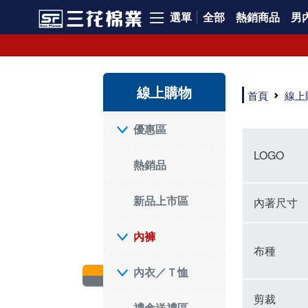
選單
全部
熱銷商品
男內
內褲、平口褲、純棉內褲，50年優質棉製造，品質保證安心!
寬鬆立體剪裁純棉內褲、平口褲，雙層門襟設計，舒適不走光，在家可當短褲穿，一件抵兩件，超高CP值。
資深打版師打造五片式專利剪裁，行動自如不卡卡，舒適美感兼具，高品質平價好穿。買三花內褲對身體最好!
線上購物
選擇內褲、平口褲、純棉內褲首重品質。舒適、透氣的內褲、平口褲、純棉內褲能影響健康，須謹慎挑選。三花內褲透氣不悶，值得信賴！
首頁
線上
三花內褲、平口褲、純棉內褲50年來持續升級，符合人體工學設計，柔軟無勒痕的鬆緊帶。三花內褲是肌膚好友，口碑熱銷！
選擇內褲首重品質。三花內褲50年來不斷升級，證明其卓越品質。符合人體工學剪裁，柔軟無痕鬆緊帶，是必買首選。兼具品質與外型，與肌膚零感接觸，穿著舒適，看來有質感。三花內褲設計獨特，質料優良，專業剪裁，呵護肌膚。新鮮高品質棉材製成，多款選擇，耐洗耐穿，三花內褲絕對首選。
"內褲購買及使用經驗網友來信分享 近年來，我經常在大型連鎖賣場如佳瑪、美華泰等地看到三花內褲的展示。最近一兩年，甚至百貨公司及街頭店鋪都開始大量出現三花專櫃或專賣店。我猜測，這應該是三花在營運策略上的調整，才使得這些改變成為現實。 本來，三花內褲一直是消費者選購內褲時的熱門選項之一。內褲櫃點的增多使我更加注意到這個品牌，因此我在選購內褲時，特意多研究了一下三花內褲的設計。 先從內褲外層包裝談起，有些內褲有PP袋包裝，有些則沒有。雖然這是一件小事，但我發現朋友們中有人會介意內褲包裝沒有PP袋。他們認為沒有PP袋會使包裝不夠精美。對我來說，有PP袋確實能提升包裝的精緻度，但內褲不裝PP袋其實也算是環保。所以，這就看每個人對內褲包裝的需求和感受了。 每次購買內褲時，我都會特別帶一件五片式剪裁的內褲。三花的平口內褲被稱為全國第一件五片式剪裁內褲，這話應該不是隨便說說的，畢竟三花是一個擁有超過50年歷史的老品牌，專注於研發和改良內褲。當初，我覺得這種設計有些花俏，只是圖個新鮮買來試試，結果發現內褲多一片真的有其優勢，尤其是減少了內褲卡屁的次數。雖然這個狀況不可能完全消失，但大大增加了穿著的舒適度。 三花內褲的價格也在我能接受的範圍內，因此它逐漸成為我的心頭好。此外，內褲選購時的另一個重要因素是鬆緊帶。看內褲是否舊了，第一眼通常看鬆緊帶。故意或不小心露出內褲褲頭的時候，印象分數也是由鬆緊帶決定的。 很多內褲品牌強調鬆緊帶的造型及花樣，這類內褲非常適合一些特殊場合，如單身聯誼或約會時穿著，能夠加分不少。日常使用的內褲則建議選擇鬆緊帶不易鬆垮的，花樣其次。三花特別強調內褲鬆緊帶的耐洗度，而其他品牌鮮少提及這一點。 分場合選擇內褲是我的習慣。特殊場合內褲要講究一點，但平日則需要選擇鬆緊帶有保障的內褲。畢竟，內褲是每天陪伴我們超過12個小時的衣物，找到適合自己且耐洗耐穿高CP值的內褲才是最明智的選擇。 內褲畢竟是消耗品，定期更換非常重要。如果內褲沾染到髒污或處於潮濕的環境，就不應該撐太久。這是因為內褲長期接觸身體的重要部位，所以選擇和保養都要謹慎。 以上是我個人的內褲使用分享，並非業配，不代表任何人的立場。內褲還是要以自身體驗最為準確。希望大家都能找到適合自己的內褲，並多多支持台灣品牌。"
優惠區
LOGO
熱銷品
新品上市區
內著尺寸
內褲
布種
內衣／Ｔ恤
剪裁
禮盒送禮區