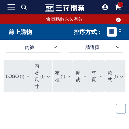
會員點數永久有效
線上購物
排序方式：
內褲
請選擇
內褲、平口褲、純棉內褲，50年優質棉製造，品質保證安心!
寬鬆立體剪裁純棉內褲、平口褲，雙層門襟設計，舒適不走光，在家可當短褲穿，一件抵兩件，超高CP值。
資深打版師打造五片式專利剪裁，行動自如不卡卡，舒適美感兼具，高品質平價好穿。買三花內褲對身體最好!
內
選擇內褲、平口褲、純棉內褲首重品質。舒適、透氣的內褲、平口褲、純棉內褲能影響健康，須謹慎挑選。三花內褲透氣不悶，值得信賴！
三花內褲、平口褲、純棉內褲50年來持續升級，符合人體工學設計，柔軟無勒痕的鬆緊帶。三花內褲是肌膚好友，口碑熱銷！
選擇內褲首重品質。三花內褲50年來不斷升級，證明其卓越品質。符合人體工學剪裁，柔軟無痕鬆緊帶，是必買首選。兼具品質與外型，與肌膚零感接觸，穿著舒適，看來有質感。三花內褲設計獨特，質料優良，專業剪裁，呵護肌膚。新鮮高品質棉材製成，多款選擇，耐洗耐穿，三花內褲絕對首選。
"內褲購買及使用經驗網友來信分享 近年來，我經常在大型連鎖賣場如佳瑪、美華泰等地看到三花內褲的展示。最近一兩年，甚至百貨公司及街頭店鋪都開始大量出現三花專櫃或專賣店。我猜測，這應該是三花在營運策略上的調整，才使得這些改變成為現實。 本來，三花內褲一直是消費者選購內褲時的熱門選項之一。內褲櫃點的增多使我更加注意到這個品牌，因此我在選購內褲時，特意多研究了一下三花內褲的設計。 先從內褲外層包裝談起，有些內褲有PP袋包裝，有些則沒有。雖然這是一件小事，但我發現朋友們中有人會介意內褲包裝沒有PP袋。他們認為沒有PP袋會使包裝不夠精美。對我來說，有PP袋確實能提升包裝的精緻度，但內褲不裝PP袋其實也算是環保。所以，這就看每個人對內褲包裝的需求和感受了。 每次購買內褲時，我都會特別帶一件五片式剪裁的內褲。三花的平口內褲被稱為全國第一件五片式剪裁內褲，這話應該不是隨便說說的，畢竟三花是一個擁有超過50年歷史的老品牌，專注於研發和改良內褲。當初，我覺得這種設計有些花俏，只是圖個新鮮買來試試，結果發現內褲多一片真的有其優勢，尤其是減少了內褲卡屁的次數。雖然這個狀況不可能完全消失，但大大增加了穿著的舒適度。 三花內褲的價格也在我能接受的範圍內，因此它逐漸成為我的心頭好。此外，內褲選購時的另一個重要因素是鬆緊帶。看內褲是否舊了，第一眼通常看鬆緊帶。故意或不小心露出內褲褲頭的時候，印象分數也是由鬆緊帶決定的。 很多內褲品牌強調鬆緊帶的造型及花樣，這類內褲非常適合一些特殊場合，如單身聯誼或約會時穿著，能夠加分不少。日常使用的內褲則建議選擇鬆緊帶不易鬆垮的，花樣其次。三花特別強調內褲鬆緊帶的耐洗度，而其他品牌鮮少提及這一點。 分場合選擇內褲是我的習慣。特殊場合內褲要講究一點，但平日則需要選擇鬆緊帶有保障的內褲。畢竟，內褲是每天陪伴我們超過12個小時的衣物，找到適合自己且耐洗耐穿高CP值的內褲才是最明智的選擇。 內褲畢竟是消耗品，定期更換非常重要。如果內褲沾染到髒污或處於潮濕的環境，就不應該撐太久。這是因為內褲長期接觸身體的重要部位，所以選擇和保養都要謹慎。 以上是我個人的內褲使用分享，並非業配，不代表任何人的立場。內褲還是要以自身體驗最為準確。希望大家都能找到適合自己的內褲，並多多支持台灣品牌。"
著
布
剪
材
款
LOGO
1
1
1
1
尺
種
裁
質
式
寸
1