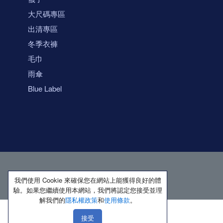
大尺碼專區
出清專區
冬季衣褲
毛巾
雨傘
Blue Label
我們使用 Cookie 來確保您在網站上能獲得良好的體
驗。如果您繼續使用本網站，我們將認定您接受並理
解我們的
隱私權政策
和
使用條款
。
接受
著作權所有 保留一切權利