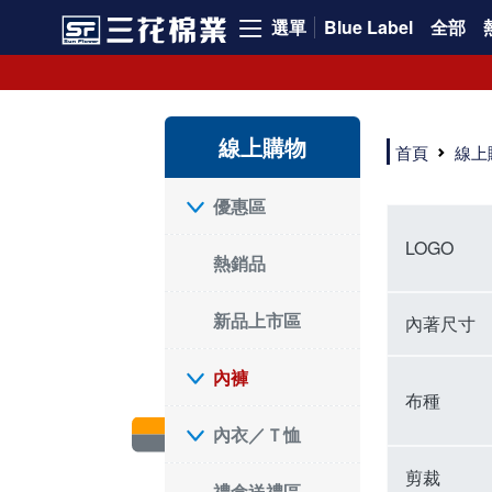
選單
Blue Label
全部
內褲、平口褲、純棉內褲，50年優質棉製造，品質保證安心!
寬鬆立體剪裁純棉內褲、平口褲，雙層門襟設計，舒適不走光，在家可當短褲穿，一件抵兩件，超高CP值。
資深打版師打造五片式專利剪裁，行動自如不卡卡，舒適美感兼具，高品質平價好穿。買三花內褲對身體最好!
線上購物
選擇內褲、平口褲、純棉內褲首重品質。舒適、透氣的內褲、平口褲、純棉內褲能影響健康，須謹慎挑選。三花內褲透氣不悶，值得信賴！
首頁
線上
三花內褲、平口褲、純棉內褲50年來持續升級，符合人體工學設計，柔軟無勒痕的鬆緊帶。三花內褲是肌膚好友，口碑熱銷！
選擇內褲首重品質。三花內褲50年來不斷升級，證明其卓越品質。符合人體工學剪裁，柔軟無痕鬆緊帶，是必買首選。兼具品質與外型，與肌膚零感接觸，穿著舒適，看來有質感。三花內褲設計獨特，質料優良，專業剪裁，呵護肌膚。新鮮高品質棉材製成，多款選擇，耐洗耐穿，三花內褲絕對首選。
"內褲購買及使用經驗網友來信分享 近年來，我經常在大型連鎖賣場如佳瑪、美華泰等地看到三花內褲的展示。最近一兩年，甚至百貨公司及街頭店鋪都開始大量出現三花專櫃或專賣店。我猜測，這應該是三花在營運策略上的調整，才使得這些改變成為現實。 本來，三花內褲一直是消費者選購內褲時的熱門選項之一。內褲櫃點的增多使我更加注意到這個品牌，因此我在選購內褲時，特意多研究了一下三花內褲的設計。 先從內褲外層包裝談起，有些內褲有PP袋包裝，有些則沒有。雖然這是一件小事，但我發現朋友們中有人會介意內褲包裝沒有PP袋。他們認為沒有PP袋會使包裝不夠精美。對我來說，有PP袋確實能提升包裝的精緻度，但內褲不裝PP袋其實也算是環保。所以，這就看每個人對內褲包裝的需求和感受了。 每次購買內褲時，我都會特別帶一件五片式剪裁的內褲。三花的平口內褲被稱為全國第一件五片式剪裁內褲，這話應該不是隨便說說的，畢竟三花是一個擁有超過50年歷史的老品牌，專注於研發和改良內褲。當初，我覺得這種設計有些花俏，只是圖個新鮮買來試試，結果發現內褲多一片真的有其優勢，尤其是減少了內褲卡屁的次數。雖然這個狀況不可能完全消失，但大大增加了穿著的舒適度。 三花內褲的價格也在我能接受的範圍內，因此它逐漸成為我的心頭好。此外，內褲選購時的另一個重要因素是鬆緊帶。看內褲是否舊了，第一眼通常看鬆緊帶。故意或不小心露出內褲褲頭的時候，印象分數也是由鬆緊帶決定的。 很多內褲品牌強調鬆緊帶的造型及花樣，這類內褲非常適合一些特殊場合，如單身聯誼或約會時穿著，能夠加分不少。日常使用的內褲則建議選擇鬆緊帶不易鬆垮的，花樣其次。三花特別強調內褲鬆緊帶的耐洗度，而其他品牌鮮少提及這一點。 分場合選擇內褲是我的習慣。特殊場合內褲要講究一點，但平日則需要選擇鬆緊帶有保障的內褲。畢竟，內褲是每天陪伴我們超過12個小時的衣物，找到適合自己且耐洗耐穿高CP值的內褲才是最明智的選擇。 內褲畢竟是消耗品，定期更換非常重要。如果內褲沾染到髒污或處於潮濕的環境，就不應該撐太久。這是因為內褲長期接觸身體的重要部位，所以選擇和保養都要謹慎。 以上是我個人的內褲使用分享，並非業配，不代表任何人的立場。內褲還是要以自身體驗最為準確。希望大家都能找到適合自己的內褲，並多多支持台灣品牌。"
優惠區
LOGO
熱銷品
新品上市區
內著尺寸
內褲
布種
內衣／Ｔ恤
剪裁
禮盒送禮區