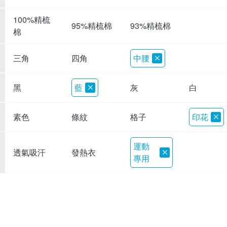
100%精梳
95%精梳棉
93%精梳棉
棉
三角
四角
中腰
黑
藍
灰
白
素色
條紋
格子
印花
運動
透氣吸汗
發熱衣
專用