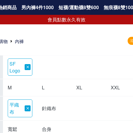
熱銷商品
男內褲4件1000
短襪/運動襪8雙600
無痕襪8雙100
會員點數永久有效
購物
內褲
SF
Logo
M
L
XL
XXL
平織
針織布
布
寬鬆
合身