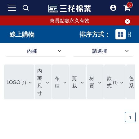
會員點數永久有效
線上購物
排序方式：
內褲
請選擇
內褲、平口褲、純棉內褲，50年優質棉製造，品質保證安心!
寬鬆立體剪裁純棉內褲、平口褲，雙層門襟設計，舒適不走光，在家可當短褲穿，一件抵兩件，超高CP值。
資深打版師打造五片式專利剪裁，行動自如不卡卡，舒適美感兼具，高品質平價好穿。買三花內褲對身體最好!
內
選擇內褲、平口褲、純棉內褲首重品質。舒適、透氣的內褲、平口褲、純棉內褲能影響健康，須謹慎挑選。三花內褲透氣不悶，值得信賴！
三花內褲、平口褲、純棉內褲50年來持續升級，符合人體工學設計，柔軟無勒痕的鬆緊帶。三花內褲是肌膚好友，口碑熱銷！
選擇內褲首重品質。三花內褲50年來不斷升級，證明其卓越品質。符合人體工學剪裁，柔軟無痕鬆緊帶，是必買首選。兼具品質與外型，與肌膚零感接觸，穿著舒適，看來有質感。三花內褲設計獨特，質料優良，專業剪裁，呵護肌膚。新鮮高品質棉材製成，多款選擇，耐洗耐穿，三花內褲絕對首選。
"內褲購買及使用經驗網友來信分享 近年來，我經常在大型連鎖賣場如佳瑪、美華泰等地看到三花內褲的展示。最近一兩年，甚至百貨公司及街頭店鋪都開始大量出現三花專櫃或專賣店。我猜測，這應該是三花在營運策略上的調整，才使得這些改變成為現實。 本來，三花內褲一直是消費者選購內褲時的熱門選項之一。內褲櫃點的增多使我更加注意到這個品牌，因此我在選購內褲時，特意多研究了一下三花內褲的設計。 先從內褲外層包裝談起，有些內褲有PP袋包裝，有些則沒有。雖然這是一件小事，但我發現朋友們中有人會介意內褲包裝沒有PP袋。他們認為沒有PP袋會使包裝不夠精美。對我來說，有PP袋確實能提升包裝的精緻度，但內褲不裝PP袋其實也算是環保。所以，這就看每個人對內褲包裝的需求和感受了。 每次購買內褲時，我都會特別帶一件五片式剪裁的內褲。三花的平口內褲被稱為全國第一件五片式剪裁內褲，這話應該不是隨便說說的，畢竟三花是一個擁有超過50年歷史的老品牌，專注於研發和改良內褲。當初，我覺得這種設計有些花俏，只是圖個新鮮買來試試，結果發現內褲多一片真的有其優勢，尤其是減少了內褲卡屁的次數。雖然這個狀況不可能完全消失，但大大增加了穿著的舒適度。 三花內褲的價格也在我能接受的範圍內，因此它逐漸成為我的心頭好。此外，內褲選購時的另一個重要因素是鬆緊帶。看內褲是否舊了，第一眼通常看鬆緊帶。故意或不小心露出內褲褲頭的時候，印象分數也是由鬆緊帶決定的。 很多內褲品牌強調鬆緊帶的造型及花樣，這類內褲非常適合一些特殊場合，如單身聯誼或約會時穿著，能夠加分不少。日常使用的內褲則建議選擇鬆緊帶不易鬆垮的，花樣其次。三花特別強調內褲鬆緊帶的耐洗度，而其他品牌鮮少提及這一點。 分場合選擇內褲是我的習慣。特殊場合內褲要講究一點，但平日則需要選擇鬆緊帶有保障的內褲。畢竟，內褲是每天陪伴我們超過12個小時的衣物，找到適合自己且耐洗耐穿高CP值的內褲才是最明智的選擇。 內褲畢竟是消耗品，定期更換非常重要。如果內褲沾染到髒污或處於潮濕的環境，就不應該撐太久。這是因為內褲長期接觸身體的重要部位，所以選擇和保養都要謹慎。 以上是我個人的內褲使用分享，並非業配，不代表任何人的立場。內褲還是要以自身體驗最為準確。希望大家都能找到適合自己的內褲，並多多支持台灣品牌。"
著
布
剪
材
款
色
LOGO
1
1
2
尺
種
裁
質
式
系
寸
1