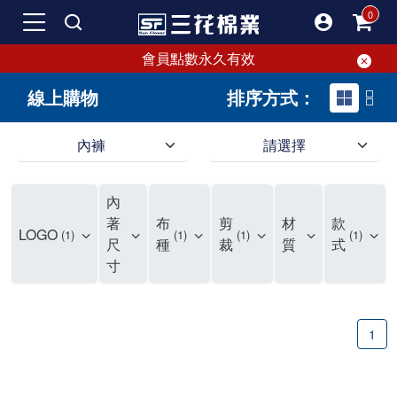
會員點數永久有效
線上購物
排序方式：
內褲
請選擇
內褲、平口褲、純棉內褲，50年優質棉製造，品質保證安心!
寬鬆立體剪裁純棉內褲、平口褲，雙層門襟設計，舒適不走光，在家可當短褲穿，一件抵兩件，超高CP值。
資深打版師打造五片式專利剪裁，行動自如不卡卡，舒適美感兼具，高品質平價好穿。買三花內褲對身體最好!
內
選擇內褲、平口褲、純棉內褲首重品質。舒適、透氣的內褲、平口褲、純棉內褲能影響健康，須謹慎挑選。三花內褲透氣不悶，值得信賴！
三花內褲、平口褲、純棉內褲50年來持續升級，符合人體工學設計，柔軟無勒痕的鬆緊帶。三花內褲是肌膚好友，口碑熱銷！
選擇內褲首重品質。三花內褲50年來不斷升級，證明其卓越品質。符合人體工學剪裁，柔軟無痕鬆緊帶，是必買首選。兼具品質與外型，與肌膚零感接觸，穿著舒適，看來有質感。三花內褲設計獨特，質料優良，專業剪裁，呵護肌膚。新鮮高品質棉材製成，多款選擇，耐洗耐穿，三花內褲絕對首選。
"內褲購買及使用經驗網友來信分享 近年來，我經常在大型連鎖賣場如佳瑪、美華泰等地看到三花內褲的展示。最近一兩年，甚至百貨公司及街頭店鋪都開始大量出現三花專櫃或專賣店。我猜測，這應該是三花在營運策略上的調整，才使得這些改變成為現實。 本來，三花內褲一直是消費者選購內褲時的熱門選項之一。內褲櫃點的增多使我更加注意到這個品牌，因此我在選購內褲時，特意多研究了一下三花內褲的設計。 先從內褲外層包裝談起，有些內褲有PP袋包裝，有些則沒有。雖然這是一件小事，但我發現朋友們中有人會介意內褲包裝沒有PP袋。他們認為沒有PP袋會使包裝不夠精美。對我來說，有PP袋確實能提升包裝的精緻度，但內褲不裝PP袋其實也算是環保。所以，這就看每個人對內褲包裝的需求和感受了。 每次購買內褲時，我都會特別帶一件五片式剪裁的內褲。三花的平口內褲被稱為全國第一件五片式剪裁內褲，這話應該不是隨便說說的，畢竟三花是一個擁有超過50年歷史的老品牌，專注於研發和改良內褲。當初，我覺得這種設計有些花俏，只是圖個新鮮買來試試，結果發現內褲多一片真的有其優勢，尤其是減少了內褲卡屁的次數。雖然這個狀況不可能完全消失，但大大增加了穿著的舒適度。 三花內褲的價格也在我能接受的範圍內，因此它逐漸成為我的心頭好。此外，內褲選購時的另一個重要因素是鬆緊帶。看內褲是否舊了，第一眼通常看鬆緊帶。故意或不小心露出內褲褲頭的時候，印象分數也是由鬆緊帶決定的。 很多內褲品牌強調鬆緊帶的造型及花樣，這類內褲非常適合一些特殊場合，如單身聯誼或約會時穿著，能夠加分不少。日常使用的內褲則建議選擇鬆緊帶不易鬆垮的，花樣其次。三花特別強調內褲鬆緊帶的耐洗度，而其他品牌鮮少提及這一點。 分場合選擇內褲是我的習慣。特殊場合內褲要講究一點，但平日則需要選擇鬆緊帶有保障的內褲。畢竟，內褲是每天陪伴我們超過12個小時的衣物，找到適合自己且耐洗耐穿高CP值的內褲才是最明智的選擇。 內褲畢竟是消耗品，定期更換非常重要。如果內褲沾染到髒污或處於潮濕的環境，就不應該撐太久。這是因為內褲長期接觸身體的重要部位，所以選擇和保養都要謹慎。 以上是我個人的內褲使用分享，並非業配，不代表任何人的立場。內褲還是要以自身體驗最為準確。希望大家都能找到適合自己的內褲，並多多支持台灣品牌。"
著
布
剪
材
款
LOGO
1
1
1
1
尺
種
裁
質
式
寸
1