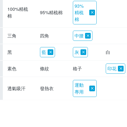
93%
100%精梳
精梳
95%精梳棉
棉
棉
三角
四角
中腰
黑
藍
灰
白
素色
條紋
格子
印花
運動
透氣吸汗
發熱衣
專用