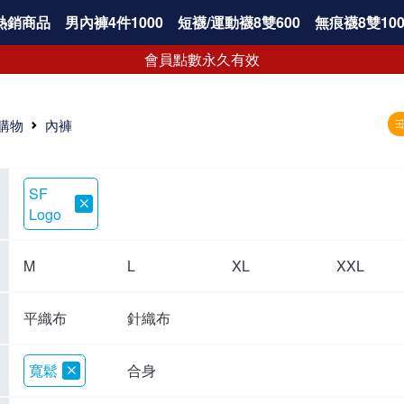
熱銷商品
男內褲4件1000
短襪/運動襪8雙600
無痕襪8雙100
會員點數永久有效
購物
內褲
SF
Logo
M
L
XL
XXL
平織布
針織布
寬鬆
合身