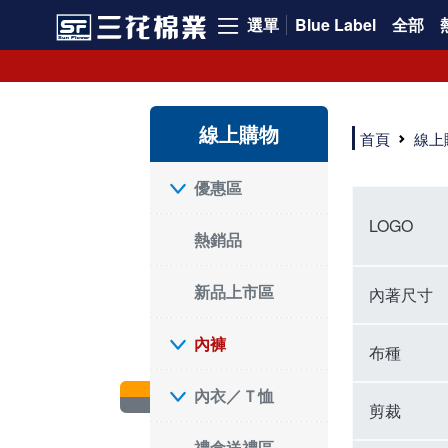
選單
Blue Label
全部
內褲、平口褲、純棉內褲，50年優質棉製造，品質保證安心!
寬鬆立體剪裁純棉內褲、平口褲，雙層門襟設計，舒適不走光，在家可當短褲穿，一件抵兩件，超高CP值。
資深打版師打造五片式專利剪裁，行動自如不卡卡，舒適美感兼具，高品質平價好穿。買三花內褲對身體最好!
線上購物
選擇內褲、平口褲、純棉內褲首重品質。舒適、透氣的內褲、平口褲、純棉內褲能影響健康，須謹慎挑選。三花內褲透氣不悶，值得信賴！
首頁
線上
三花內褲、平口褲、純棉內褲50年來持續升級，符合人體工學設計，柔軟無勒痕的鬆緊帶。三花內褲是肌膚好友，口碑熱銷！
選擇內褲首重品質。三花內褲50年來不斷升級，證明其卓越品質。符合人體工學剪裁，柔軟無痕鬆緊帶，是必買首選。兼具品質與外型，與肌膚零感接觸，穿著舒適，看來有質感。三花內褲設計獨特，質料優良，專業剪裁，呵護肌膚。新鮮高品質棉材製成，多款選擇，耐洗耐穿，三花內褲絕對首選。
"內褲購買及使用經驗網友來信分享 近年來，我經常在大型連鎖賣場如佳瑪、美華泰等地看到三花內褲的展示。最近一兩年，甚至百貨公司及街頭店鋪都開始大量出現三花專櫃或專賣店。我猜測，這應該是三花在營運策略上的調整，才使得這些改變成為現實。 本來，三花內褲一直是消費者選購內褲時的熱門選項之一。內褲櫃點的增多使我更加注意到這個品牌，因此我在選購內褲時，特意多研究了一下三花內褲的設計。 先從內褲外層包裝談起，有些內褲有PP袋包裝，有些則沒有。雖然這是一件小事，但我發現朋友們中有人會介意內褲包裝沒有PP袋。他們認為沒有PP袋會使包裝不夠精美。對我來說，有PP袋確實能提升包裝的精緻度，但內褲不裝PP袋其實也算是環保。所以，這就看每個人對內褲包裝的需求和感受了。 每次購買內褲時，我都會特別帶一件五片式剪裁的內褲。三花的平口內褲被稱為全國第一件五片式剪裁內褲，這話應該不是隨便說說的，畢竟三花是一個擁有超過50年歷史的老品牌，專注於研發和改良內褲。當初，我覺得這種設計有些花俏，只是圖個新鮮買來試試，結果發現內褲多一片真的有其優勢，尤其是減少了內褲卡屁的次數。雖然這個狀況不可能完全消失，但大大增加了穿著的舒適度。 三花內褲的價格也在我能接受的範圍內，因此它逐漸成為我的心頭好。此外，內褲選購時的另一個重要因素是鬆緊帶。看內褲是否舊了，第一眼通常看鬆緊帶。故意或不小心露出內褲褲頭的時候，印象分數也是由鬆緊帶決定的。 很多內褲品牌強調鬆緊帶的造型及花樣，這類內褲非常適合一些特殊場合，如單身聯誼或約會時穿著，能夠加分不少。日常使用的內褲則建議選擇鬆緊帶不易鬆垮的，花樣其次。三花特別強調內褲鬆緊帶的耐洗度，而其他品牌鮮少提及這一點。 分場合選擇內褲是我的習慣。特殊場合內褲要講究一點，但平日則需要選擇鬆緊帶有保障的內褲。畢竟，內褲是每天陪伴我們超過12個小時的衣物，找到適合自己且耐洗耐穿高CP值的內褲才是最明智的選擇。 內褲畢竟是消耗品，定期更換非常重要。如果內褲沾染到髒污或處於潮濕的環境，就不應該撐太久。這是因為內褲長期接觸身體的重要部位，所以選擇和保養都要謹慎。 以上是我個人的內褲使用分享，並非業配，不代表任何人的立場。內褲還是要以自身體驗最為準確。希望大家都能找到適合自己的內褲，並多多支持台灣品牌。"
優惠區
LOGO
熱銷品
新品上市區
內著尺寸
內褲
布種
內衣／Ｔ恤
剪裁
禮盒送禮區