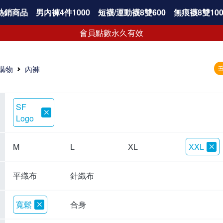
熱銷商品
男內褲4件1000
短襪/運動襪8雙600
無痕襪8雙100
會員點數永久有效
購物
內褲
SF
Logo
M
L
XL
XXL
平織布
針織布
寬鬆
合身