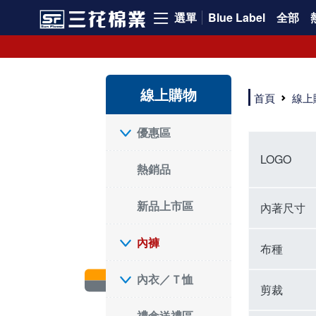
選單
Blue Label
全部
內褲、平口褲、純棉內褲，50年優質棉製造，品質保證安心!
寬鬆立體剪裁純棉內褲、平口褲，雙層門襟設計，舒適不走光，在家可當短褲穿，一件抵兩件，超高CP值。
資深打版師打造五片式專利剪裁，行動自如不卡卡，舒適美感兼具，高品質平價好穿。買三花內褲對身體最好!
線上購物
選擇內褲、平口褲、純棉內褲首重品質。舒適、透氣的內褲、平口褲、純棉內褲能影響健康，須謹慎挑選。三花內褲透氣不悶，值得信賴！
首頁
線上
三花內褲、平口褲、純棉內褲50年來持續升級，符合人體工學設計，柔軟無勒痕的鬆緊帶。三花內褲是肌膚好友，口碑熱銷！
選擇內褲首重品質。三花內褲50年來不斷升級，證明其卓越品質。符合人體工學剪裁，柔軟無痕鬆緊帶，是必買首選。兼具品質與外型，與肌膚零感接觸，穿著舒適，看來有質感。三花內褲設計獨特，質料優良，專業剪裁，呵護肌膚。新鮮高品質棉材製成，多款選擇，耐洗耐穿，三花內褲絕對首選。
"內褲購買及使用經驗網友來信分享 近年來，我經常在大型連鎖賣場如佳瑪、美華泰等地看到三花內褲的展示。最近一兩年，甚至百貨公司及街頭店鋪都開始大量出現三花專櫃或專賣店。我猜測，這應該是三花在營運策略上的調整，才使得這些改變成為現實。 本來，三花內褲一直是消費者選購內褲時的熱門選項之一。內褲櫃點的增多使我更加注意到這個品牌，因此我在選購內褲時，特意多研究了一下三花內褲的設計。 先從內褲外層包裝談起，有些內褲有PP袋包裝，有些則沒有。雖然這是一件小事，但我發現朋友們中有人會介意內褲包裝沒有PP袋。他們認為沒有PP袋會使包裝不夠精美。對我來說，有PP袋確實能提升包裝的精緻度，但內褲不裝PP袋其實也算是環保。所以，這就看每個人對內褲包裝的需求和感受了。 每次購買內褲時，我都會特別帶一件五片式剪裁的內褲。三花的平口內褲被稱為全國第一件五片式剪裁內褲，這話應該不是隨便說說的，畢竟三花是一個擁有超過50年歷史的老品牌，專注於研發和改良內褲。當初，我覺得這種設計有些花俏，只是圖個新鮮買來試試，結果發現內褲多一片真的有其優勢，尤其是減少了內褲卡屁的次數。雖然這個狀況不可能完全消失，但大大增加了穿著的舒適度。 三花內褲的價格也在我能接受的範圍內，因此它逐漸成為我的心頭好。此外，內褲選購時的另一個重要因素是鬆緊帶。看內褲是否舊了，第一眼通常看鬆緊帶。故意或不小心露出內褲褲頭的時候，印象分數也是由鬆緊帶決定的。 很多內褲品牌強調鬆緊帶的造型及花樣，這類內褲非常適合一些特殊場合，如單身聯誼或約會時穿著，能夠加分不少。日常使用的內褲則建議選擇鬆緊帶不易鬆垮的，花樣其次。三花特別強調內褲鬆緊帶的耐洗度，而其他品牌鮮少提及這一點。 分場合選擇內褲是我的習慣。特殊場合內褲要講究一點，但平日則需要選擇鬆緊帶有保障的內褲。畢竟，內褲是每天陪伴我們超過12個小時的衣物，找到適合自己且耐洗耐穿高CP值的內褲才是最明智的選擇。 內褲畢竟是消耗品，定期更換非常重要。如果內褲沾染到髒污或處於潮濕的環境，就不應該撐太久。這是因為內褲長期接觸身體的重要部位，所以選擇和保養都要謹慎。 以上是我個人的內褲使用分享，並非業配，不代表任何人的立場。內褲還是要以自身體驗最為準確。希望大家都能找到適合自己的內褲，並多多支持台灣品牌。"
優惠區
LOGO
熱銷品
新品上市區
內著尺寸
內褲
布種
內衣／Ｔ恤
剪裁
禮盒送禮區