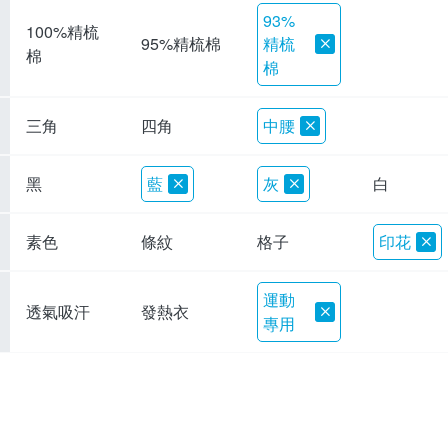
93%
100%精梳
精梳
95%精梳棉
棉
棉
三角
四角
中腰
黑
藍
灰
白
素色
條紋
格子
印花
運動
透氣吸汗
發熱衣
專用