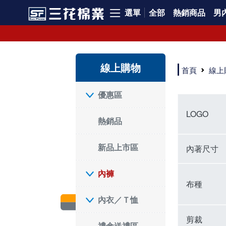
選單
全部
熱銷商品
男內
內褲、平口褲、純棉內褲，50年優質棉製造，品質保證安心!
寬鬆立體剪裁純棉內褲、平口褲，雙層門襟設計，舒適不走光，在家可當短褲穿，一件抵兩件，超高CP值。
資深打版師打造五片式專利剪裁，行動自如不卡卡，舒適美感兼具，高品質平價好穿。買三花內褲對身體最好!
線上購物
選擇內褲、平口褲、純棉內褲首重品質。舒適、透氣的內褲、平口褲、純棉內褲能影響健康，須謹慎挑選。三花內褲透氣不悶，值得信賴！
首頁
線上
三花內褲、平口褲、純棉內褲50年來持續升級，符合人體工學設計，柔軟無勒痕的鬆緊帶。三花內褲是肌膚好友，口碑熱銷！
選擇內褲首重品質。三花內褲50年來不斷升級，證明其卓越品質。符合人體工學剪裁，柔軟無痕鬆緊帶，是必買首選。兼具品質與外型，與肌膚零感接觸，穿著舒適，看來有質感。三花內褲設計獨特，質料優良，專業剪裁，呵護肌膚。新鮮高品質棉材製成，多款選擇，耐洗耐穿，三花內褲絕對首選。
"內褲購買及使用經驗網友來信分享 近年來，我經常在大型連鎖賣場如佳瑪、美華泰等地看到三花內褲的展示。最近一兩年，甚至百貨公司及街頭店鋪都開始大量出現三花專櫃或專賣店。我猜測，這應該是三花在營運策略上的調整，才使得這些改變成為現實。 本來，三花內褲一直是消費者選購內褲時的熱門選項之一。內褲櫃點的增多使我更加注意到這個品牌，因此我在選購內褲時，特意多研究了一下三花內褲的設計。 先從內褲外層包裝談起，有些內褲有PP袋包裝，有些則沒有。雖然這是一件小事，但我發現朋友們中有人會介意內褲包裝沒有PP袋。他們認為沒有PP袋會使包裝不夠精美。對我來說，有PP袋確實能提升包裝的精緻度，但內褲不裝PP袋其實也算是環保。所以，這就看每個人對內褲包裝的需求和感受了。 每次購買內褲時，我都會特別帶一件五片式剪裁的內褲。三花的平口內褲被稱為全國第一件五片式剪裁內褲，這話應該不是隨便說說的，畢竟三花是一個擁有超過50年歷史的老品牌，專注於研發和改良內褲。當初，我覺得這種設計有些花俏，只是圖個新鮮買來試試，結果發現內褲多一片真的有其優勢，尤其是減少了內褲卡屁的次數。雖然這個狀況不可能完全消失，但大大增加了穿著的舒適度。 三花內褲的價格也在我能接受的範圍內，因此它逐漸成為我的心頭好。此外，內褲選購時的另一個重要因素是鬆緊帶。看內褲是否舊了，第一眼通常看鬆緊帶。故意或不小心露出內褲褲頭的時候，印象分數也是由鬆緊帶決定的。 很多內褲品牌強調鬆緊帶的造型及花樣，這類內褲非常適合一些特殊場合，如單身聯誼或約會時穿著，能夠加分不少。日常使用的內褲則建議選擇鬆緊帶不易鬆垮的，花樣其次。三花特別強調內褲鬆緊帶的耐洗度，而其他品牌鮮少提及這一點。 分場合選擇內褲是我的習慣。特殊場合內褲要講究一點，但平日則需要選擇鬆緊帶有保障的內褲。畢竟，內褲是每天陪伴我們超過12個小時的衣物，找到適合自己且耐洗耐穿高CP值的內褲才是最明智的選擇。 內褲畢竟是消耗品，定期更換非常重要。如果內褲沾染到髒污或處於潮濕的環境，就不應該撐太久。這是因為內褲長期接觸身體的重要部位，所以選擇和保養都要謹慎。 以上是我個人的內褲使用分享，並非業配，不代表任何人的立場。內褲還是要以自身體驗最為準確。希望大家都能找到適合自己的內褲，並多多支持台灣品牌。"
優惠區
LOGO
熱銷品
新品上市區
內著尺寸
內褲
布種
內衣／Ｔ恤
剪裁
禮盒送禮區