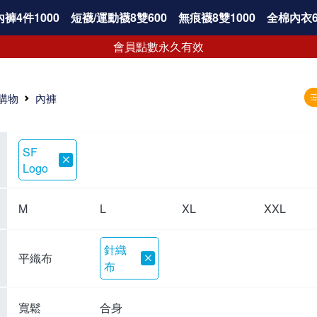
褲4件1000
短襪/運動襪8雙600
無痕襪8雙1000
全棉內衣6
會員點數永久有效
購物
內褲
SF
Logo
M
L
XL
XXL
針織
平織布
布
寬鬆
合身