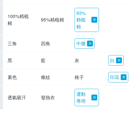
93%
100%精梳
精梳
95%精梳棉
棉
棉
三角
四角
中腰
黑
藍
灰
白
素色
條紋
格子
印花
運動
透氣吸汗
發熱衣
專用