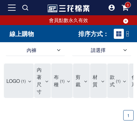
會員點數永久有效
線上購物
排序方式：
內褲
請選擇
內褲、平口褲、純棉內褲，50年優質棉製造，品質保證安心!
寬鬆立體剪裁純棉內褲、平口褲，雙層門襟設計，舒適不走光，在家可當短褲穿，一件抵兩件，超高CP值。
資深打版師打造五片式專利剪裁，行動自如不卡卡，舒適美感兼具，高品質平價好穿。買三花內褲對身體最好!
內
選擇內褲、平口褲、純棉內褲首重品質。舒適、透氣的內褲、平口褲、純棉內褲能影響健康，須謹慎挑選。三花內褲透氣不悶，值得信賴！
三花內褲、平口褲、純棉內褲50年來持續升級，符合人體工學設計，柔軟無勒痕的鬆緊帶。三花內褲是肌膚好友，口碑熱銷！
選擇內褲首重品質。三花內褲50年來不斷升級，證明其卓越品質。符合人體工學剪裁，柔軟無痕鬆緊帶，是必買首選。兼具品質與外型，與肌膚零感接觸，穿著舒適，看來有質感。三花內褲設計獨特，質料優良，專業剪裁，呵護肌膚。新鮮高品質棉材製成，多款選擇，耐洗耐穿，三花內褲絕對首選。
"內褲購買及使用經驗網友來信分享 近年來，我經常在大型連鎖賣場如佳瑪、美華泰等地看到三花內褲的展示。最近一兩年，甚至百貨公司及街頭店鋪都開始大量出現三花專櫃或專賣店。我猜測，這應該是三花在營運策略上的調整，才使得這些改變成為現實。 本來，三花內褲一直是消費者選購內褲時的熱門選項之一。內褲櫃點的增多使我更加注意到這個品牌，因此我在選購內褲時，特意多研究了一下三花內褲的設計。 先從內褲外層包裝談起，有些內褲有PP袋包裝，有些則沒有。雖然這是一件小事，但我發現朋友們中有人會介意內褲包裝沒有PP袋。他們認為沒有PP袋會使包裝不夠精美。對我來說，有PP袋確實能提升包裝的精緻度，但內褲不裝PP袋其實也算是環保。所以，這就看每個人對內褲包裝的需求和感受了。 每次購買內褲時，我都會特別帶一件五片式剪裁的內褲。三花的平口內褲被稱為全國第一件五片式剪裁內褲，這話應該不是隨便說說的，畢竟三花是一個擁有超過50年歷史的老品牌，專注於研發和改良內褲。當初，我覺得這種設計有些花俏，只是圖個新鮮買來試試，結果發現內褲多一片真的有其優勢，尤其是減少了內褲卡屁的次數。雖然這個狀況不可能完全消失，但大大增加了穿著的舒適度。 三花內褲的價格也在我能接受的範圍內，因此它逐漸成為我的心頭好。此外，內褲選購時的另一個重要因素是鬆緊帶。看內褲是否舊了，第一眼通常看鬆緊帶。故意或不小心露出內褲褲頭的時候，印象分數也是由鬆緊帶決定的。 很多內褲品牌強調鬆緊帶的造型及花樣，這類內褲非常適合一些特殊場合，如單身聯誼或約會時穿著，能夠加分不少。日常使用的內褲則建議選擇鬆緊帶不易鬆垮的，花樣其次。三花特別強調內褲鬆緊帶的耐洗度，而其他品牌鮮少提及這一點。 分場合選擇內褲是我的習慣。特殊場合內褲要講究一點，但平日則需要選擇鬆緊帶有保障的內褲。畢竟，內褲是每天陪伴我們超過12個小時的衣物，找到適合自己且耐洗耐穿高CP值的內褲才是最明智的選擇。 內褲畢竟是消耗品，定期更換非常重要。如果內褲沾染到髒污或處於潮濕的環境，就不應該撐太久。這是因為內褲長期接觸身體的重要部位，所以選擇和保養都要謹慎。 以上是我個人的內褲使用分享，並非業配，不代表任何人的立場。內褲還是要以自身體驗最為準確。希望大家都能找到適合自己的內褲，並多多支持台灣品牌。"
著
布
剪
材
款
色
LOGO
1
1
1
尺
種
裁
質
式
系
寸
1