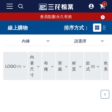
會員點數永久有效
線上購物
排序方式：
內褲
請選擇
內褲、平口褲、純棉內褲，50年優質棉製造，品質保證安心!
寬鬆立體剪裁純棉內褲、平口褲，雙層門襟設計，舒適不走光，在家可當短褲穿，一件抵兩件，超高CP值。
資深打版師打造五片式專利剪裁，行動自如不卡卡，舒適美感兼具，高品質平價好穿。買三花內褲對身體最好!
內
選擇內褲、平口褲、純棉內褲首重品質。舒適、透氣的內褲、平口褲、純棉內褲能影響健康，須謹慎挑選。三花內褲透氣不悶，值得信賴！
三花內褲、平口褲、純棉內褲50年來持續升級，符合人體工學設計，柔軟無勒痕的鬆緊帶。三花內褲是肌膚好友，口碑熱銷！
選擇內褲首重品質。三花內褲50年來不斷升級，證明其卓越品質。符合人體工學剪裁，柔軟無痕鬆緊帶，是必買首選。兼具品質與外型，與肌膚零感接觸，穿著舒適，看來有質感。三花內褲設計獨特，質料優良，專業剪裁，呵護肌膚。新鮮高品質棉材製成，多款選擇，耐洗耐穿，三花內褲絕對首選。
"內褲購買及使用經驗網友來信分享 近年來，我經常在大型連鎖賣場如佳瑪、美華泰等地看到三花內褲的展示。最近一兩年，甚至百貨公司及街頭店鋪都開始大量出現三花專櫃或專賣店。我猜測，這應該是三花在營運策略上的調整，才使得這些改變成為現實。 本來，三花內褲一直是消費者選購內褲時的熱門選項之一。內褲櫃點的增多使我更加注意到這個品牌，因此我在選購內褲時，特意多研究了一下三花內褲的設計。 先從內褲外層包裝談起，有些內褲有PP袋包裝，有些則沒有。雖然這是一件小事，但我發現朋友們中有人會介意內褲包裝沒有PP袋。他們認為沒有PP袋會使包裝不夠精美。對我來說，有PP袋確實能提升包裝的精緻度，但內褲不裝PP袋其實也算是環保。所以，這就看每個人對內褲包裝的需求和感受了。 每次購買內褲時，我都會特別帶一件五片式剪裁的內褲。三花的平口內褲被稱為全國第一件五片式剪裁內褲，這話應該不是隨便說說的，畢竟三花是一個擁有超過50年歷史的老品牌，專注於研發和改良內褲。當初，我覺得這種設計有些花俏，只是圖個新鮮買來試試，結果發現內褲多一片真的有其優勢，尤其是減少了內褲卡屁的次數。雖然這個狀況不可能完全消失，但大大增加了穿著的舒適度。 三花內褲的價格也在我能接受的範圍內，因此它逐漸成為我的心頭好。此外，內褲選購時的另一個重要因素是鬆緊帶。看內褲是否舊了，第一眼通常看鬆緊帶。故意或不小心露出內褲褲頭的時候，印象分數也是由鬆緊帶決定的。 很多內褲品牌強調鬆緊帶的造型及花樣，這類內褲非常適合一些特殊場合，如單身聯誼或約會時穿著，能夠加分不少。日常使用的內褲則建議選擇鬆緊帶不易鬆垮的，花樣其次。三花特別強調內褲鬆緊帶的耐洗度，而其他品牌鮮少提及這一點。 分場合選擇內褲是我的習慣。特殊場合內褲要講究一點，但平日則需要選擇鬆緊帶有保障的內褲。畢竟，內褲是每天陪伴我們超過12個小時的衣物，找到適合自己且耐洗耐穿高CP值的內褲才是最明智的選擇。 內褲畢竟是消耗品，定期更換非常重要。如果內褲沾染到髒污或處於潮濕的環境，就不應該撐太久。這是因為內褲長期接觸身體的重要部位，所以選擇和保養都要謹慎。 以上是我個人的內褲使用分享，並非業配，不代表任何人的立場。內褲還是要以自身體驗最為準確。希望大家都能找到適合自己的內褲，並多多支持台灣品牌。"
著
布
剪
材
款
色
LOGO
1
2
2
尺
種
裁
質
式
系
寸
1