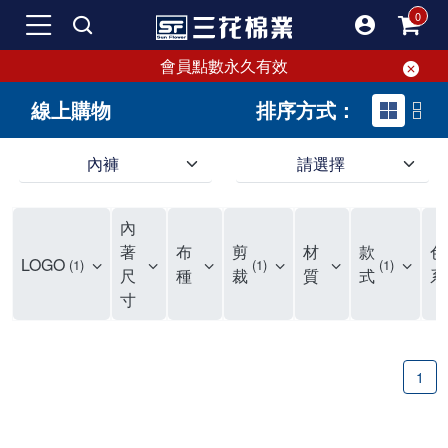
會員點數永久有效
線上購物
排序方式：
內褲
請選擇
內褲、平口褲、純棉內褲，50年優質棉製造，品質保證安心!
寬鬆立體剪裁純棉內褲、平口褲，雙層門襟設計，舒適不走光，在家可當短褲穿，一件抵兩件，超高CP值。
資深打版師打造五片式專利剪裁，行動自如不卡卡，舒適美感兼具，高品質平價好穿。買三花內褲對身體最好!
內
選擇內褲、平口褲、純棉內褲首重品質。舒適、透氣的內褲、平口褲、純棉內褲能影響健康，須謹慎挑選。三花內褲透氣不悶，值得信賴！
三花內褲、平口褲、純棉內褲50年來持續升級，符合人體工學設計，柔軟無勒痕的鬆緊帶。三花內褲是肌膚好友，口碑熱銷！
選擇內褲首重品質。三花內褲50年來不斷升級，證明其卓越品質。符合人體工學剪裁，柔軟無痕鬆緊帶，是必買首選。兼具品質與外型，與肌膚零感接觸，穿著舒適，看來有質感。三花內褲設計獨特，質料優良，專業剪裁，呵護肌膚。新鮮高品質棉材製成，多款選擇，耐洗耐穿，三花內褲絕對首選。
"內褲購買及使用經驗網友來信分享 近年來，我經常在大型連鎖賣場如佳瑪、美華泰等地看到三花內褲的展示。最近一兩年，甚至百貨公司及街頭店鋪都開始大量出現三花專櫃或專賣店。我猜測，這應該是三花在營運策略上的調整，才使得這些改變成為現實。 本來，三花內褲一直是消費者選購內褲時的熱門選項之一。內褲櫃點的增多使我更加注意到這個品牌，因此我在選購內褲時，特意多研究了一下三花內褲的設計。 先從內褲外層包裝談起，有些內褲有PP袋包裝，有些則沒有。雖然這是一件小事，但我發現朋友們中有人會介意內褲包裝沒有PP袋。他們認為沒有PP袋會使包裝不夠精美。對我來說，有PP袋確實能提升包裝的精緻度，但內褲不裝PP袋其實也算是環保。所以，這就看每個人對內褲包裝的需求和感受了。 每次購買內褲時，我都會特別帶一件五片式剪裁的內褲。三花的平口內褲被稱為全國第一件五片式剪裁內褲，這話應該不是隨便說說的，畢竟三花是一個擁有超過50年歷史的老品牌，專注於研發和改良內褲。當初，我覺得這種設計有些花俏，只是圖個新鮮買來試試，結果發現內褲多一片真的有其優勢，尤其是減少了內褲卡屁的次數。雖然這個狀況不可能完全消失，但大大增加了穿著的舒適度。 三花內褲的價格也在我能接受的範圍內，因此它逐漸成為我的心頭好。此外，內褲選購時的另一個重要因素是鬆緊帶。看內褲是否舊了，第一眼通常看鬆緊帶。故意或不小心露出內褲褲頭的時候，印象分數也是由鬆緊帶決定的。 很多內褲品牌強調鬆緊帶的造型及花樣，這類內褲非常適合一些特殊場合，如單身聯誼或約會時穿著，能夠加分不少。日常使用的內褲則建議選擇鬆緊帶不易鬆垮的，花樣其次。三花特別強調內褲鬆緊帶的耐洗度，而其他品牌鮮少提及這一點。 分場合選擇內褲是我的習慣。特殊場合內褲要講究一點，但平日則需要選擇鬆緊帶有保障的內褲。畢竟，內褲是每天陪伴我們超過12個小時的衣物，找到適合自己且耐洗耐穿高CP值的內褲才是最明智的選擇。 內褲畢竟是消耗品，定期更換非常重要。如果內褲沾染到髒污或處於潮濕的環境，就不應該撐太久。這是因為內褲長期接觸身體的重要部位，所以選擇和保養都要謹慎。 以上是我個人的內褲使用分享，並非業配，不代表任何人的立場。內褲還是要以自身體驗最為準確。希望大家都能找到適合自己的內褲，並多多支持台灣品牌。"
著
布
剪
材
款
色
LOGO
1
1
1
尺
種
裁
質
式
系
寸
1