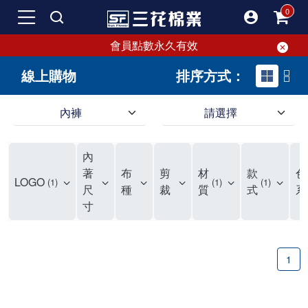
會員點數永久有效
線上購物
排序方式：
內褲
請選擇
內褲、平口褲、純棉內褲，50年優質棉製造，品質保證安心!
寬鬆立體剪裁純棉內褲、平口褲，雙層門襟設計，舒適不走光，在家可當短褲穿，一件抵兩件，超高CP值。
資深打版師打造五片式專利剪裁，行動自如不卡卡，舒適美感兼具，高品質平價好穿。買三花內褲對身體最好!
內
選擇內褲、平口褲、純棉內褲首重品質。舒適、透氣的內褲、平口褲、純棉內褲能影響健康，須謹慎挑選。三花內褲透氣不悶，值得信賴！
三花內褲、平口褲、純棉內褲50年來持續升級，符合人體工學設計，柔軟無勒痕的鬆緊帶。三花內褲是肌膚好友，口碑熱銷！
選擇內褲首重品質。三花內褲50年來不斷升級，證明其卓越品質。符合人體工學剪裁，柔軟無痕鬆緊帶，是必買首選。兼具品質與外型，與肌膚零感接觸，穿著舒適，看來有質感。三花內褲設計獨特，質料優良，專業剪裁，呵護肌膚。新鮮高品質棉材製成，多款選擇，耐洗耐穿，三花內褲絕對首選。
"內褲購買及使用經驗網友來信分享 近年來，我經常在大型連鎖賣場如佳瑪、美華泰等地看到三花內褲的展示。最近一兩年，甚至百貨公司及街頭店鋪都開始大量出現三花專櫃或專賣店。我猜測，這應該是三花在營運策略上的調整，才使得這些改變成為現實。 本來，三花內褲一直是消費者選購內褲時的熱門選項之一。內褲櫃點的增多使我更加注意到這個品牌，因此我在選購內褲時，特意多研究了一下三花內褲的設計。 先從內褲外層包裝談起，有些內褲有PP袋包裝，有些則沒有。雖然這是一件小事，但我發現朋友們中有人會介意內褲包裝沒有PP袋。他們認為沒有PP袋會使包裝不夠精美。對我來說，有PP袋確實能提升包裝的精緻度，但內褲不裝PP袋其實也算是環保。所以，這就看每個人對內褲包裝的需求和感受了。 每次購買內褲時，我都會特別帶一件五片式剪裁的內褲。三花的平口內褲被稱為全國第一件五片式剪裁內褲，這話應該不是隨便說說的，畢竟三花是一個擁有超過50年歷史的老品牌，專注於研發和改良內褲。當初，我覺得這種設計有些花俏，只是圖個新鮮買來試試，結果發現內褲多一片真的有其優勢，尤其是減少了內褲卡屁的次數。雖然這個狀況不可能完全消失，但大大增加了穿著的舒適度。 三花內褲的價格也在我能接受的範圍內，因此它逐漸成為我的心頭好。此外，內褲選購時的另一個重要因素是鬆緊帶。看內褲是否舊了，第一眼通常看鬆緊帶。故意或不小心露出內褲褲頭的時候，印象分數也是由鬆緊帶決定的。 很多內褲品牌強調鬆緊帶的造型及花樣，這類內褲非常適合一些特殊場合，如單身聯誼或約會時穿著，能夠加分不少。日常使用的內褲則建議選擇鬆緊帶不易鬆垮的，花樣其次。三花特別強調內褲鬆緊帶的耐洗度，而其他品牌鮮少提及這一點。 分場合選擇內褲是我的習慣。特殊場合內褲要講究一點，但平日則需要選擇鬆緊帶有保障的內褲。畢竟，內褲是每天陪伴我們超過12個小時的衣物，找到適合自己且耐洗耐穿高CP值的內褲才是最明智的選擇。 內褲畢竟是消耗品，定期更換非常重要。如果內褲沾染到髒污或處於潮濕的環境，就不應該撐太久。這是因為內褲長期接觸身體的重要部位，所以選擇和保養都要謹慎。 以上是我個人的內褲使用分享，並非業配，不代表任何人的立場。內褲還是要以自身體驗最為準確。希望大家都能找到適合自己的內褲，並多多支持台灣品牌。"
著
布
剪
材
款
色
LOGO
1
1
1
尺
種
裁
質
式
系
寸
1