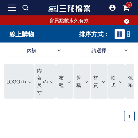
會員點數永久有效
線上購物
排序方式：
內褲
請選擇
內褲、平口褲、純棉內褲，50年優質棉製造，品質保證安心!
寬鬆立體剪裁純棉內褲、平口褲，雙層門襟設計，舒適不走光，在家可當短褲穿，一件抵兩件，超高CP值。
資深打版師打造五片式專利剪裁，行動自如不卡卡，舒適美感兼具，高品質平價好穿。買三花內褲對身體最好!
內
選擇內褲、平口褲、純棉內褲首重品質。舒適、透氣的內褲、平口褲、純棉內褲能影響健康，須謹慎挑選。三花內褲透氣不悶，值得信賴！
三花內褲、平口褲、純棉內褲50年來持續升級，符合人體工學設計，柔軟無勒痕的鬆緊帶。三花內褲是肌膚好友，口碑熱銷！
選擇內褲首重品質。三花內褲50年來不斷升級，證明其卓越品質。符合人體工學剪裁，柔軟無痕鬆緊帶，是必買首選。兼具品質與外型，與肌膚零感接觸，穿著舒適，看來有質感。三花內褲設計獨特，質料優良，專業剪裁，呵護肌膚。新鮮高品質棉材製成，多款選擇，耐洗耐穿，三花內褲絕對首選。
"內褲購買及使用經驗網友來信分享 近年來，我經常在大型連鎖賣場如佳瑪、美華泰等地看到三花內褲的展示。最近一兩年，甚至百貨公司及街頭店鋪都開始大量出現三花專櫃或專賣店。我猜測，這應該是三花在營運策略上的調整，才使得這些改變成為現實。 本來，三花內褲一直是消費者選購內褲時的熱門選項之一。內褲櫃點的增多使我更加注意到這個品牌，因此我在選購內褲時，特意多研究了一下三花內褲的設計。 先從內褲外層包裝談起，有些內褲有PP袋包裝，有些則沒有。雖然這是一件小事，但我發現朋友們中有人會介意內褲包裝沒有PP袋。他們認為沒有PP袋會使包裝不夠精美。對我來說，有PP袋確實能提升包裝的精緻度，但內褲不裝PP袋其實也算是環保。所以，這就看每個人對內褲包裝的需求和感受了。 每次購買內褲時，我都會特別帶一件五片式剪裁的內褲。三花的平口內褲被稱為全國第一件五片式剪裁內褲，這話應該不是隨便說說的，畢竟三花是一個擁有超過50年歷史的老品牌，專注於研發和改良內褲。當初，我覺得這種設計有些花俏，只是圖個新鮮買來試試，結果發現內褲多一片真的有其優勢，尤其是減少了內褲卡屁的次數。雖然這個狀況不可能完全消失，但大大增加了穿著的舒適度。 三花內褲的價格也在我能接受的範圍內，因此它逐漸成為我的心頭好。此外，內褲選購時的另一個重要因素是鬆緊帶。看內褲是否舊了，第一眼通常看鬆緊帶。故意或不小心露出內褲褲頭的時候，印象分數也是由鬆緊帶決定的。 很多內褲品牌強調鬆緊帶的造型及花樣，這類內褲非常適合一些特殊場合，如單身聯誼或約會時穿著，能夠加分不少。日常使用的內褲則建議選擇鬆緊帶不易鬆垮的，花樣其次。三花特別強調內褲鬆緊帶的耐洗度，而其他品牌鮮少提及這一點。 分場合選擇內褲是我的習慣。特殊場合內褲要講究一點，但平日則需要選擇鬆緊帶有保障的內褲。畢竟，內褲是每天陪伴我們超過12個小時的衣物，找到適合自己且耐洗耐穿高CP值的內褲才是最明智的選擇。 內褲畢竟是消耗品，定期更換非常重要。如果內褲沾染到髒污或處於潮濕的環境，就不應該撐太久。這是因為內褲長期接觸身體的重要部位，所以選擇和保養都要謹慎。 以上是我個人的內褲使用分享，並非業配，不代表任何人的立場。內褲還是要以自身體驗最為準確。希望大家都能找到適合自己的內褲，並多多支持台灣品牌。"
著
布
剪
材
款
色
LOGO
1
3
1
尺
種
裁
質
式
系
寸
1