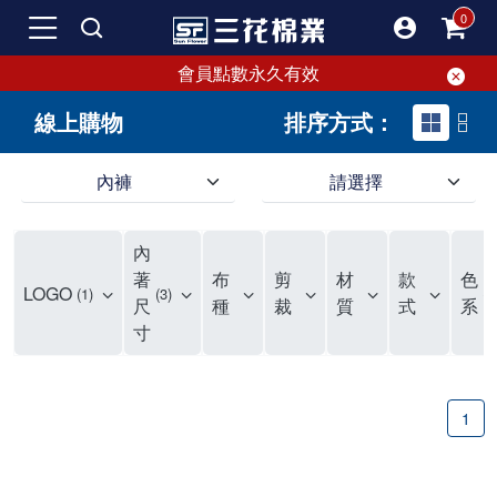
會員點數永久有效
線上購物
排序方式：
內褲
請選擇
內褲、平口褲、純棉內褲，50年優質棉製造，品質保證安心!
寬鬆立體剪裁純棉內褲、平口褲，雙層門襟設計，舒適不走光，在家可當短褲穿，一件抵兩件，超高CP值。
資深打版師打造五片式專利剪裁，行動自如不卡卡，舒適美感兼具，高品質平價好穿。買三花內褲對身體最好!
內
選擇內褲、平口褲、純棉內褲首重品質。舒適、透氣的內褲、平口褲、純棉內褲能影響健康，須謹慎挑選。三花內褲透氣不悶，值得信賴！
三花內褲、平口褲、純棉內褲50年來持續升級，符合人體工學設計，柔軟無勒痕的鬆緊帶。三花內褲是肌膚好友，口碑熱銷！
選擇內褲首重品質。三花內褲50年來不斷升級，證明其卓越品質。符合人體工學剪裁，柔軟無痕鬆緊帶，是必買首選。兼具品質與外型，與肌膚零感接觸，穿著舒適，看來有質感。三花內褲設計獨特，質料優良，專業剪裁，呵護肌膚。新鮮高品質棉材製成，多款選擇，耐洗耐穿，三花內褲絕對首選。
"內褲購買及使用經驗網友來信分享 近年來，我經常在大型連鎖賣場如佳瑪、美華泰等地看到三花內褲的展示。最近一兩年，甚至百貨公司及街頭店鋪都開始大量出現三花專櫃或專賣店。我猜測，這應該是三花在營運策略上的調整，才使得這些改變成為現實。 本來，三花內褲一直是消費者選購內褲時的熱門選項之一。內褲櫃點的增多使我更加注意到這個品牌，因此我在選購內褲時，特意多研究了一下三花內褲的設計。 先從內褲外層包裝談起，有些內褲有PP袋包裝，有些則沒有。雖然這是一件小事，但我發現朋友們中有人會介意內褲包裝沒有PP袋。他們認為沒有PP袋會使包裝不夠精美。對我來說，有PP袋確實能提升包裝的精緻度，但內褲不裝PP袋其實也算是環保。所以，這就看每個人對內褲包裝的需求和感受了。 每次購買內褲時，我都會特別帶一件五片式剪裁的內褲。三花的平口內褲被稱為全國第一件五片式剪裁內褲，這話應該不是隨便說說的，畢竟三花是一個擁有超過50年歷史的老品牌，專注於研發和改良內褲。當初，我覺得這種設計有些花俏，只是圖個新鮮買來試試，結果發現內褲多一片真的有其優勢，尤其是減少了內褲卡屁的次數。雖然這個狀況不可能完全消失，但大大增加了穿著的舒適度。 三花內褲的價格也在我能接受的範圍內，因此它逐漸成為我的心頭好。此外，內褲選購時的另一個重要因素是鬆緊帶。看內褲是否舊了，第一眼通常看鬆緊帶。故意或不小心露出內褲褲頭的時候，印象分數也是由鬆緊帶決定的。 很多內褲品牌強調鬆緊帶的造型及花樣，這類內褲非常適合一些特殊場合，如單身聯誼或約會時穿著，能夠加分不少。日常使用的內褲則建議選擇鬆緊帶不易鬆垮的，花樣其次。三花特別強調內褲鬆緊帶的耐洗度，而其他品牌鮮少提及這一點。 分場合選擇內褲是我的習慣。特殊場合內褲要講究一點，但平日則需要選擇鬆緊帶有保障的內褲。畢竟，內褲是每天陪伴我們超過12個小時的衣物，找到適合自己且耐洗耐穿高CP值的內褲才是最明智的選擇。 內褲畢竟是消耗品，定期更換非常重要。如果內褲沾染到髒污或處於潮濕的環境，就不應該撐太久。這是因為內褲長期接觸身體的重要部位，所以選擇和保養都要謹慎。 以上是我個人的內褲使用分享，並非業配，不代表任何人的立場。內褲還是要以自身體驗最為準確。希望大家都能找到適合自己的內褲，並多多支持台灣品牌。"
著
布
剪
材
款
色
LOGO
1
3
1
尺
種
裁
質
式
系
寸
1