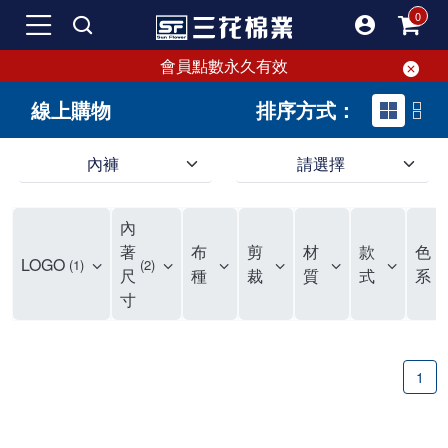
會員點數永久有效
線上購物
排序方式：
內褲
請選擇
內褲、平口褲、純棉內褲，50年優質棉製造，品質保證安心!
寬鬆立體剪裁純棉內褲、平口褲，雙層門襟設計，舒適不走光，在家可當短褲穿，一件抵兩件，超高CP值。
資深打版師打造五片式專利剪裁，行動自如不卡卡，舒適美感兼具，高品質平價好穿。買三花內褲對身體最好!
內
選擇內褲、平口褲、純棉內褲首重品質。舒適、透氣的內褲、平口褲、純棉內褲能影響健康，須謹慎挑選。三花內褲透氣不悶，值得信賴！
三花內褲、平口褲、純棉內褲50年來持續升級，符合人體工學設計，柔軟無勒痕的鬆緊帶。三花內褲是肌膚好友，口碑熱銷！
選擇內褲首重品質。三花內褲50年來不斷升級，證明其卓越品質。符合人體工學剪裁，柔軟無痕鬆緊帶，是必買首選。兼具品質與外型，與肌膚零感接觸，穿著舒適，看來有質感。三花內褲設計獨特，質料優良，專業剪裁，呵護肌膚。新鮮高品質棉材製成，多款選擇，耐洗耐穿，三花內褲絕對首選。
"內褲購買及使用經驗網友來信分享 近年來，我經常在大型連鎖賣場如佳瑪、美華泰等地看到三花內褲的展示。最近一兩年，甚至百貨公司及街頭店鋪都開始大量出現三花專櫃或專賣店。我猜測，這應該是三花在營運策略上的調整，才使得這些改變成為現實。 本來，三花內褲一直是消費者選購內褲時的熱門選項之一。內褲櫃點的增多使我更加注意到這個品牌，因此我在選購內褲時，特意多研究了一下三花內褲的設計。 先從內褲外層包裝談起，有些內褲有PP袋包裝，有些則沒有。雖然這是一件小事，但我發現朋友們中有人會介意內褲包裝沒有PP袋。他們認為沒有PP袋會使包裝不夠精美。對我來說，有PP袋確實能提升包裝的精緻度，但內褲不裝PP袋其實也算是環保。所以，這就看每個人對內褲包裝的需求和感受了。 每次購買內褲時，我都會特別帶一件五片式剪裁的內褲。三花的平口內褲被稱為全國第一件五片式剪裁內褲，這話應該不是隨便說說的，畢竟三花是一個擁有超過50年歷史的老品牌，專注於研發和改良內褲。當初，我覺得這種設計有些花俏，只是圖個新鮮買來試試，結果發現內褲多一片真的有其優勢，尤其是減少了內褲卡屁的次數。雖然這個狀況不可能完全消失，但大大增加了穿著的舒適度。 三花內褲的價格也在我能接受的範圍內，因此它逐漸成為我的心頭好。此外，內褲選購時的另一個重要因素是鬆緊帶。看內褲是否舊了，第一眼通常看鬆緊帶。故意或不小心露出內褲褲頭的時候，印象分數也是由鬆緊帶決定的。 很多內褲品牌強調鬆緊帶的造型及花樣，這類內褲非常適合一些特殊場合，如單身聯誼或約會時穿著，能夠加分不少。日常使用的內褲則建議選擇鬆緊帶不易鬆垮的，花樣其次。三花特別強調內褲鬆緊帶的耐洗度，而其他品牌鮮少提及這一點。 分場合選擇內褲是我的習慣。特殊場合內褲要講究一點，但平日則需要選擇鬆緊帶有保障的內褲。畢竟，內褲是每天陪伴我們超過12個小時的衣物，找到適合自己且耐洗耐穿高CP值的內褲才是最明智的選擇。 內褲畢竟是消耗品，定期更換非常重要。如果內褲沾染到髒污或處於潮濕的環境，就不應該撐太久。這是因為內褲長期接觸身體的重要部位，所以選擇和保養都要謹慎。 以上是我個人的內褲使用分享，並非業配，不代表任何人的立場。內褲還是要以自身體驗最為準確。希望大家都能找到適合自己的內褲，並多多支持台灣品牌。"
著
布
剪
材
款
色
LOGO
1
2
尺
種
裁
質
式
系
寸
1